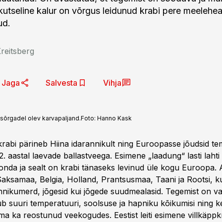
 kutseline kalur on võrgus leidunud krabi pere meelehea
ud.
reitsberg
Jaga
Salvesta
Vihja
 sõrgadel olev karvapaljand.
Foto:
Hanno Kask
pkrabi pärineb Hiina idarannikult ning Euroopasse jõudsid t
2. aastal laevade ballastveega. Esimene „laadung“ lasti laht
konda ja sealt on krabi tänaseks levinud üle kogu Euroopa.
ksamaa, Belgia, Holland, Prantsusmaa, Taani ja Rootsi, ku
annikumerd, jõgesid kui jõgede suudmealasid. Tegemist on v
alub suuri temperatuuri, soolsuse ja hapniku kõikumisi ning 
ma ka reostunud veekogudes. Eestist leiti esimene villkäppk