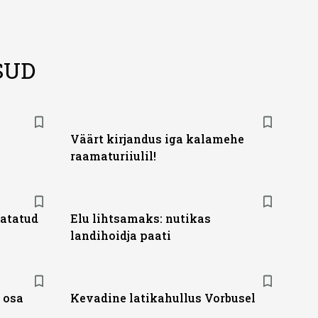
SUD
Väärt kirjandus iga kalamehe
raamaturiiulil!
vatatud
Elu lihtsamaks: nutikas
landihoidja paati
 osa
Kevadine latikahullus Vorbusel