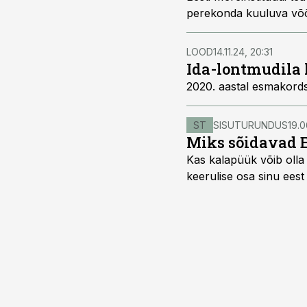
perekonda kuuluva võõr
LOOD
14.11.24, 20:31
Ida-lontmudila 
2020. aastal esmakords
ST
SISUTURUNDUS
19.0
Miks sõidavad 
Kas kalapüük võib olla 
keerulise osa sinu eest