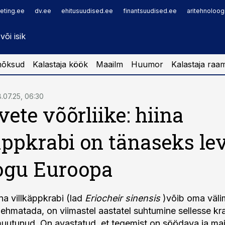
eting.ee
dv.ee
ehitusuudised.ee
finantsuudised.ee
aritehnoloog
nõksud
Kalastaja köök
Maailm
Huumor
Kalastaja raa
.07.25, 06:30
vete võõrliike: hiina
äppkrabi on tänaseks le
ogu Euroopa
ina villkäppkrabi (lad
Eriocheir sinensis
)võib oma väl
ehmatada, on viimastel aastatel suhtumine sellesse krab
utunud. On avastatud, et tegemist on söödava ja mait