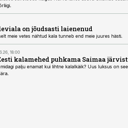
liigi.
leviala on jõudsasti laienenud
elt meie vetes nähtud kala tunneb end meie juures hästi.
6.26, 18:00
Eesti kalamehed puhkama Saimaa järvist
midagi palju enamat kui lihtne kalalkäik? Uus luksus on see,
 ära.