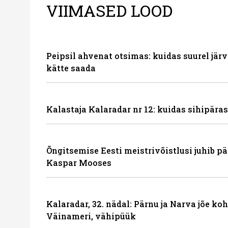
VIIMASED LOOD
Peipsil ahvenat otsimas: kuidas suurel järve
kätte saada
Kalastaja Kalaradar nr 12: kuidas sihipäras
Õngitsemise Eesti meistrivõistlusi juhib p
Kaspar Mooses
Kalaradar, 32. nädal: Pärnu ja Narva jõe ko
Väinameri, vähipüük