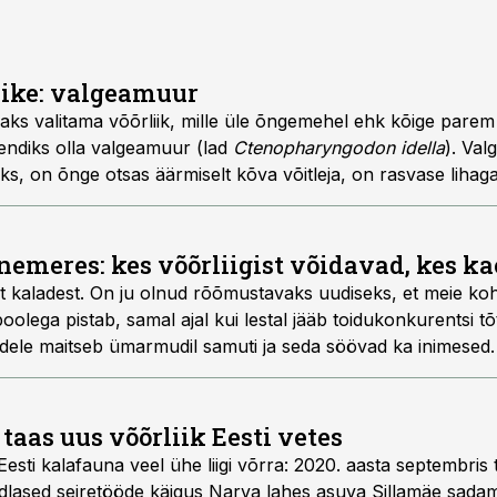
iike: valgeamuur
aks valitama võõrliik, mille üle õngemehel ehk kõige parem
endiks olla valgeamuur (lad
Ctenopharyngodon idella
). Val
ks, on õnge otsas äärmiselt kõva võitleja, on rasvase liha
lt taimtoiduline.
meres: kes võõrliigist võidavad, kes k
ult kaladest. On ju olnud rõõmustavaks uudiseks, et meie ko
lega pistab, samal ajal kui lestal jääb toidukonkurentsi tõ
ele maitseb ümarmudil samuti ja seda söövad ka inimesed.
kokku.
taas uus võõrliik Eesti vetes
Eesti kalafauna veel ühe liigi võrra: 2020. aasta septembris 
adlased seiretööde käigus Narva lahes asuva Sillamäe sadama