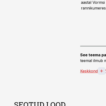
aastal Vormsi 
rannikumeres
See teema pa
teemal ilmub m
Keskkond
SEOTUD LOOD