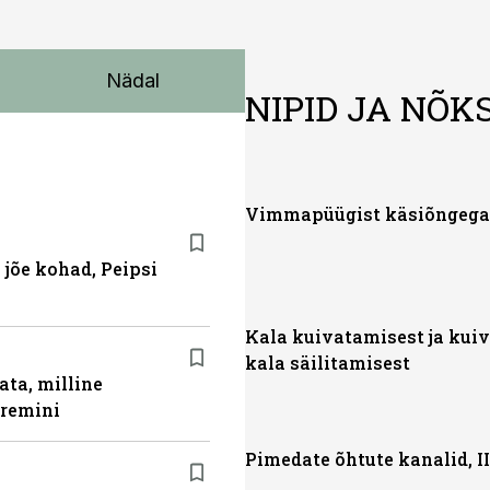
Nädal
NIPID JA NÕK
Vimmapüügist käsiõngega
 jõe kohad, Peipsi
Kala kuivatamisest ja kui
kala säilitamisest
ata, milline
aremini
Pimedate õhtute kanalid, II