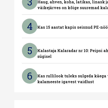
3
Haug, ahven, koha, latikas, linask j
väikejärves on kõige suuremad kal
4
Kas 15 aastat kapis seisnud PE-nöö
5
Kalastaja Kalaradar nr 10: Peipsi 
sügisel
6
Kas rullilook tuleks sulgeda käeg
kalameeste igavest vaidlust