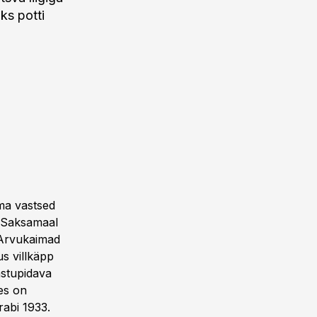
ks potti
ema vastsed
i Saksamaal
 Arvukaimad
s villkäpp
astupidava
kes on
rabi 1933.