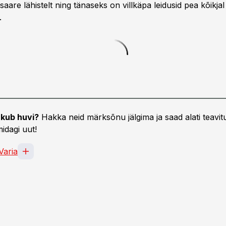
saare lähistelt ning tänaseks on villkäpa leidusid pea kõikja
.
kub huvi?
Hakka neid märksõnu jälgima ja saad alati teavitu
idagi uut!
Varia