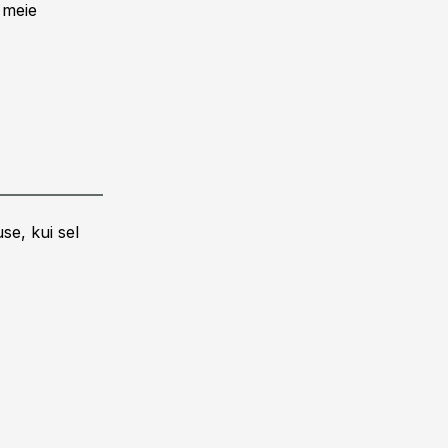
l meie
se, kui sel