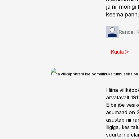
ja nii mõnigi
keema pann
Randel K
Kuula
Hiina villkäppkrabi iseloomulikuks tunnuseks on
Hiina villkäp
arvatavalt 191
Elbe jõe vesi
asumaad on Sa
asustab nii r
liigiga, kes t
suurteline ela