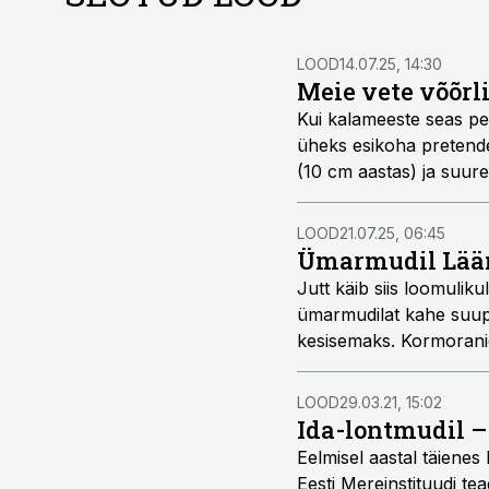
LOOD
14.07.25, 14:30
Meie vete võõrl
Kui kalameeste seas pe
üheks esikoha pretend
(10 cm aastas) ja suure
kalaliike, kuna on puhta
LOOD
21.07.25, 06:45
Ümarmudil Lääne
Jutt käib siis loomulik
ümarmudilat kahe suupoo
kesisemaks. Kormoranid
all toimuva uuringuga 
LOOD
29.03.21, 15:02
Ida-lontmudil – 
Eelmisel aastal täienes 
Eesti Mereinstituudi te