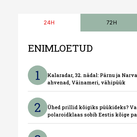
24H
72H
ENIMLOETUD
1
Kalaradar, 32. nädal: Pärnu ja Narva
ahvenad, Väinameri, vähipüük
2
Ühed prillid kõigiks püükideks? Va
polaroidklaas sobib Eestis kõige p