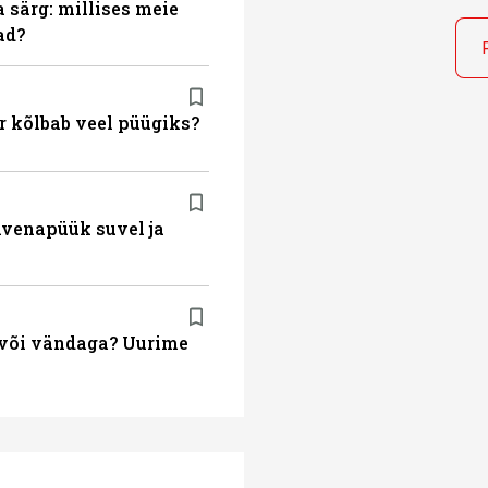
a särg: millises meie
ad?
r kõlbab veel püügiks?
ahvenapüük suvel ja
a või vändaga? Uurime