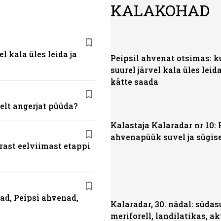
KALAKOHAD
l kala üles leida ja
Peipsil ahvenat otsimas: k
suurel järvel kala üles leida
kätte saada
elt angerjat püüda?
Kalastaja Kalaradar nr 10: 
ahvenapüük suvel ja sügis
ärast eelviimast etappi
had, Peipsi ahvenad,
Kalaradar, 30. nädal: süda
meriforell, landilatikas, ak