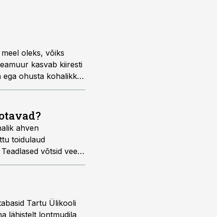
 meel oleks, võiks
geamuur kasvab kiiresti
ga ega ohusta kohalikke
aotavad?
halik ahven
ttu toidulaud
 Teadlased võtsid vee
tabasid Tartu Ülikooli
 lähistelt lontmudila