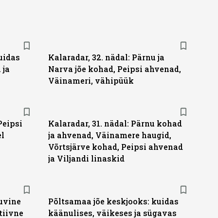
uidas
Kalaradar, 32. nädal: Pärnu ja
 ja
Narva jõe kohad, Peipsi ahvenad,
Väinameri, vähipüük
Peipsi
Kalaradar, 31. nädal: Pärnu kohad
el
ja ahvenad, Väinamere haugid,
Võrtsjärve kohad, Peipsi ahvenad
ja Viljandi linaskid
suvine
Põltsamaa jõe keskjooks: kuidas
tiivne
käänulises, väikeses ja sügavas