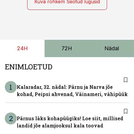
tarbesõiduki konfigureerimiseks. Kia PV5 on saadaval
Kuva rohkem Seotud lugusid
kahe- ja kolmekohalise pakiautona, 5-kohalise
meeskonnakaubikuna ja viie- ning seitsmekohalise
reisijatebussina. Viimast saab kohaldada ka
invavedudeks. Aasta lõpus on mudel saadaval ka šassii
versioonis.
24H
72H
Nädal
ENIMLOETUD
1
Kalaradar, 32. nädal: Pärnu ja Narva jõe
kohad, Peipsi ahvenad, Väinameri, vähipüük
2
Pärnus läks kohapüügiks! Loe siit, millised
landid jõe alamjooksul kala toovad