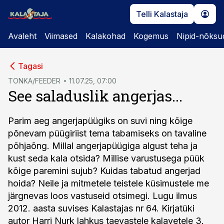
Telli Kalastaja
Avaleht
Viimased
Kalakohad
Kogemus
Nipid-nõksu
cebook
Tagasi
Twitter)
TONKA/FEEDER
11.07.25, 07:00
See saladuslik angerjas...
kedIn
ail
Parim aeg angerjapüügiks on suvi ning kõige
põnevam püügiriist tema tabamiseks on tavaline
k
põhjaõng. Millal angerjapüügiga algust teha ja
kust seda kala otsida? Millise varustusega püük
kõige paremini sujub? Kuidas tabatud angerjad
hoida? Neile ja mitmetele teistele küsimustele me
järgnevas loos vastuseid otsimegi. Lugu ilmus
2012. aasta suvises Kalastajas nr 64. Kirjatüki
autor Harri Nurk lahkus taevastele kalavetele 3.