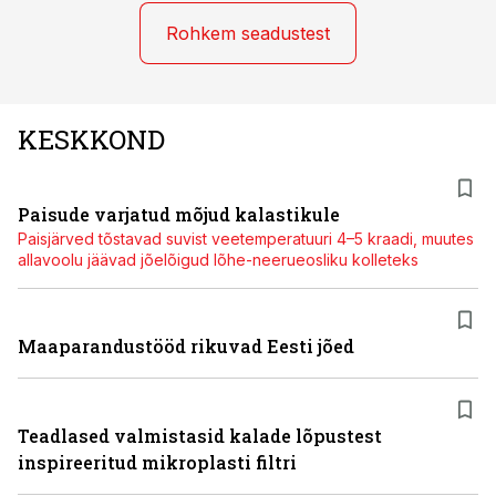
Rohkem seadustest
KESKKOND
Paisude varjatud mõjud kalastikule
Paisjärved tõstavad suvist veetemperatuuri 4–5 kraadi, muutes
allavoolu jäävad jõelõigud lõhe-neerueosliku kolleteks
Maaparandustööd rikuvad Eesti jõed
Teadlased valmistasid kalade lõpustest
inspireeritud mikroplasti filtri