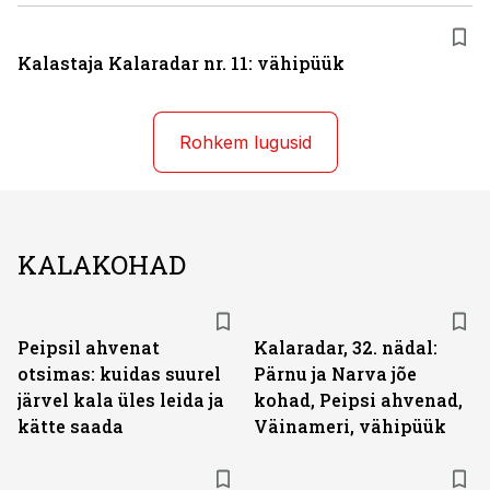
Kalastaja Kalaradar nr. 11: vähipüük
Rohkem lugusid
KALAKOHAD
Peipsil ahvenat
Kalaradar, 32. nädal:
otsimas: kuidas suurel
Pärnu ja Narva jõe
järvel kala üles leida ja
kohad, Peipsi ahvenad,
kätte saada
Väinameri, vähipüük