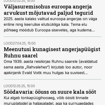
LOOD
12.02.25, 15:00
Väljasuremisohus euroopa angerja
arvukust mõjutavad paljud tegurid
2025. aasta kalaks valitud euroopa angerjas on väga
eriline ning keerulise elutsükliga kala. Tema elu
põhiaeg möödub Euroopa sisevetes, aga kudema
siirdub ta Atlandi ookeani lääneossa Sargasso merre.
Angerjast kirjutab Eesti Maaülikooli hüdrobioloogia ja
LOOD
27.04.25, 15:00
kalanduse õppetooli kaasprofessor Arvo Tuvikene.
Meenutusi kunagisest angerjapüügist
Ruhnu saarel
Oma 1939. aasta reisikirjas Ruhnu saarele (avaldatud
sama aasta „Rahvalehes“) kirjutab loo autor, noor
ajakirjanik Evald Voitk muu hulgas ka suvisest
angerjapüügist saarerahva seas. Allpool katkendeid
reisikirjast koos mõningate tähelepanekutega.
LOOD
12.05.25, 15:00
Söödavaria: ööuss on suure kala sööt
Kui algab tonkapüügihooaeg, võib öösiti linnade
muruplatsidel ja haljasaladel, aga ka surnuaedades