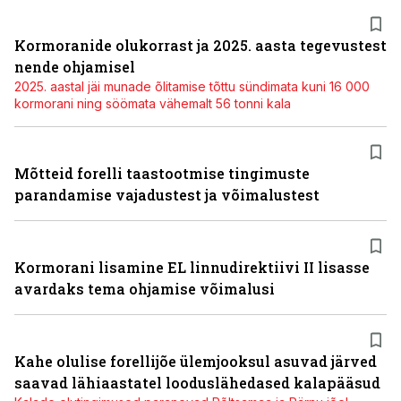
Kormoranide olukorrast ja 2025. aasta tegevustest
nende ohjamisel
2025. aastal jäi munade õlitamise tõttu sündimata kuni 16 000
kormorani ning söömata vähemalt 56 tonni kala
Mõtteid forelli taastootmise tingimuste
parandamise vajadustest ja võimalustest
Kormorani lisamine EL linnudirektiivi II lisasse
avardaks tema ohjamise võimalusi
Kahe olulise forellijõe ülemjooksul asuvad järved
saavad lähiaastatel looduslähedased kalapääsud