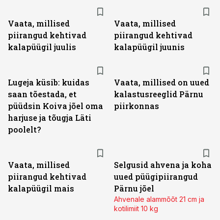
Vaata, millised
Vaata, millised
piirangud kehtivad
piirangud kehtivad
kalapüügil juulis
kalapüügil juunis
Lugeja küsib: kuidas
Vaata, millised on uued
saan tõestada, et
kalastusreeglid Pärnu
püüdsin Koiva jõel oma
piirkonnas
harjuse ja tõugja Läti
poolelt?
Vaata, millised
Selgusid ahvena ja koha
piirangud kehtivad
uued püügipiirangud
kalapüügil mais
Pärnu jõel
Ahvenale alammõõt 21 cm ja
kotilimiit 10 kg