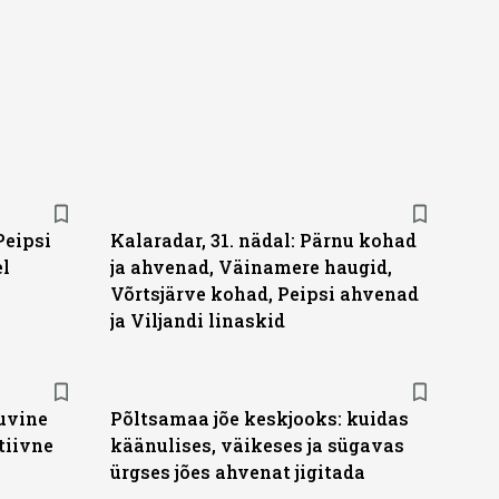
Peipsi
Kalaradar, 31. nädal: Pärnu kohad
el
ja ahvenad, Väinamere haugid,
Võrtsjärve kohad, Peipsi ahvenad
ja Viljandi linaskid
suvine
Põltsamaa jõe keskjooks: kuidas
tiivne
käänulises, väikeses ja sügavas
ürgses jões ahvenat jigitada