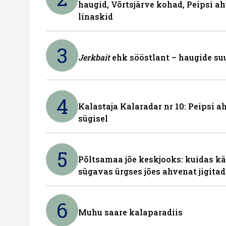
haugid, Võrtsjärve kohad, Peipsi ah
linaskid
3
Jerkbait
ehk sööstlant – haugide suu
4
Kalastaja Kalaradar nr 10: Peipsi 
sügisel
5
Põltsamaa jõe keskjooks: kuidas kä
sügavas ürgses jões ahvenat jigita
6
Muhu saare kalaparadiis