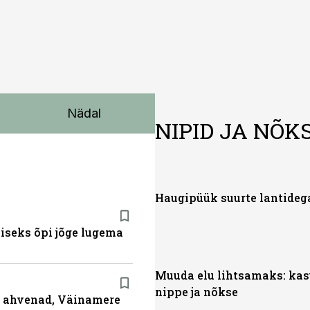
Nädal
NIPID JA NÕK
Haugipüük suurte lantideg
miseks õpi jõge lugema
Muuda elu lihtsamaks: kas
nippe ja nõkse
ja ahvenad, Väinamere