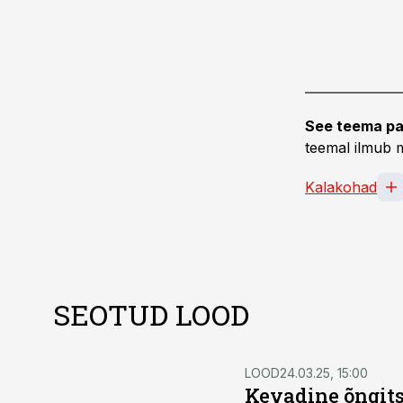
See teema pa
teemal ilmub m
Kalakohad
SEOTUD LOOD
LOOD
24.03.25, 15:00
Kevadine õngits