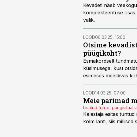
Kevadeti näeb veekogude 
komplekteerituse osas. 
valik.
LOOD
06.03.25, 15:00
Otsime kevadist
püügikoht?
Esmakordselt tundmatul
küsimusega, kust otsid
esimeses meeldivas koha
valimisel veidi eeltööd
pakuvad kalameestele hu
LOOD
14.03.25, 07:00
Meie parimad m
Lisatud fotod, püügisituats
Kalastaja esitas tuntud
kolm lanti, siis millise