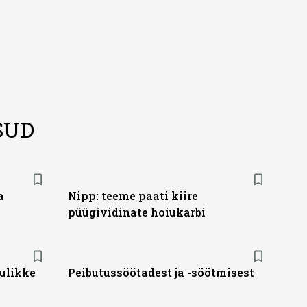
SUD
a
Nipp: teeme paati kiire
püügividinate hoiukarbi
ulikke
Peibutussöötadest ja -söötmisest