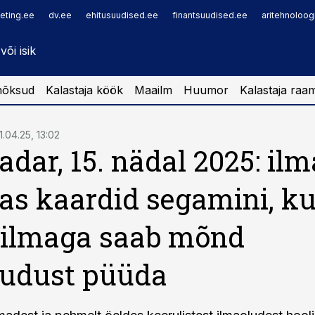
eting.ee
dv.ee
ehitusuudised.ee
finantsuudised.ee
aritehnoloog
nõksud
Kalastaja köök
Maailm
Huumor
Kalastaja raa
11.04.25, 13:02
adar, 15. nädal 2025: il
as kaardid segamini, ku
ailmaga saab mõnd
ludust püüda