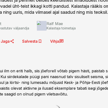
madest ja pehmelt öeldes keerulistest ilmaoludest hool
evadel üht-teist ikkagi kotti pandud. Kalastaja rääkis 
a ning uuris, mida viimasel ajal saadud ning mis teoksil
t
Ralf Mae
vastutav väljaandja
Kalastaja toimetaja
Jaga
Salvesta
Vihja
ui ilm on eriti halb, siis jõeforell võtab pigem hästi, paistab
 Kui siirdekalade püügi pani naasnud talv sisuliselt seisma, s
l ja lörtsi- ning lumesadu mõjusid Kesk- ja Põhja-Eesti jõef
aistis olevat aktiivne ja ilusaid eksemplare tabati isegi jõged
te saagid on olnud pigem viletsavõitu.