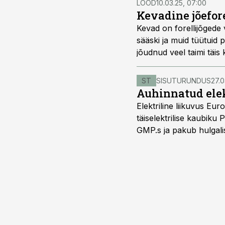
LOOD
10.03.25, 07:00
Kevadine jõefore
Kevad on forellijõgede
sääski ja muid tüütuid 
jõudnud veel taimi täi
jõudnud talvest ja kurn
isukalt ja hakkab ka kor
ST
SISUTURUNDUS
27.0
saakide üle nuriseda.
Auhinnatud elek
Elektriline liikuvus Eu
täiselektrilise kaubiku 
GMP.s ja pakub hulgalis
kolmekohalise pakiauto
Viimast saab kohaldada