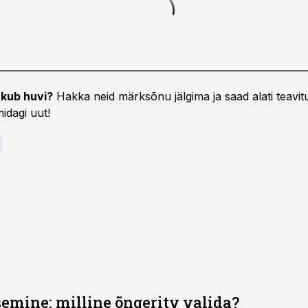
kub huvi?
Hakka neid märksõnu jälgima ja saad alati teavitu
idagi uut!
emine: milline õngeritv valida?