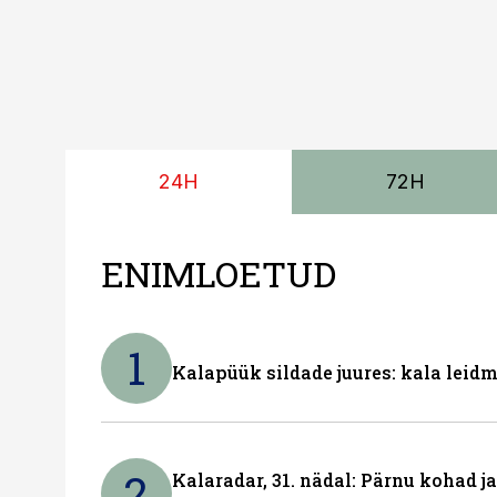
24H
72H
ENIMLOETUD
1
Kalapüük sildade juures: kala leid
2
Kalaradar, 31. nädal: Pärnu kohad 