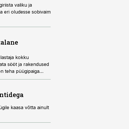
riista valiku ja
ha eri oludesse sobivaim
kalane
lastaja kokku
ata sööt ja rakendused
 on teha püügipaiga
distest siirdekaladest
ärgnevalt vaatlemegi.
ntidega
ügile kaasa võtta ainult