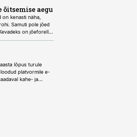
e õitsemise aegu
d on kenasti näha,
rohi. Samuti pole jõed
Kevadeks on jõeforell
ndõngeputukat vägagi
eb, ei või üldiselt
 aasta lõpus turule
s loodud platvormile e-
saadaval kahe- ja
lise reisijatebussina.
versioonis.