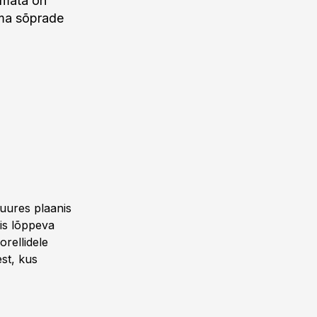
imata on
oma sõprade
.
 suures plaanis
iis lõppeva
orellidele
est, kus