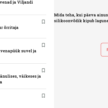
venad ja Viljandi
Mida teha, kui päeva ainus
silikoonvõdik kipub lagu
r õrritaja
ahvenapüük suvel ja
änulises, väikeses ja
da