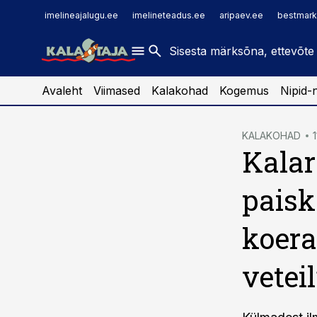
imelineajalugu.ee
raamatupidaja.ee
imelineajalugu.ee
imelineteadus.ee
aripaev.ee
bestmark
imelineteadus.ee
toostusuudised.ee
kaubandus.ee
Avaleht
Viimased
Kalakohad
Kogemus
Nipid-
cebook
KALAKOHAD
Kalar
Twitter)
kedIn
paisk
ail
koer
k
vetei