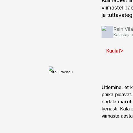
Külmadest il
viimastel pä
ja tuttavateg
Rain Vää
Kalastaja 
Kuula
Foto:
Erakogu
Ütlemine, et k
paika pidavat.
nädala marutuu
kenasti. Kala p
viimaste aasta