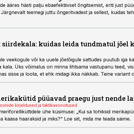
ääres hästi palju ebaefektiivset õngitsemist, eriti just püügi
Järgnevalt teemegi juttu õngeritvadest ja sellest, kuidas te
 siirdekala: kuidas leida tundmatul jõel 
e veekogule või ka uuele jõelõigule sattudes puutub iga ka
a kala. Üks võimalus on minna lihtsama vastupanu teed, vis
s sisse ja loota, et ehk midagi ikka näkkab. Teine variant
 ning üritada seeläbi juhulikkuse ja õnne osa vähendada. Keva
vi peamiselt särg, vimb ja säinas ning nende otsimist me j
erikakütid püüavad praegu just nende la
ioonide kirjeldused ja taktikasoovitused
 meriforelliküttidele ühe küsimuse: „Kui sa tohiksid merikapü
d sa kaasa haaraksid ja miks?“ Loe siit, mida me teada saime.