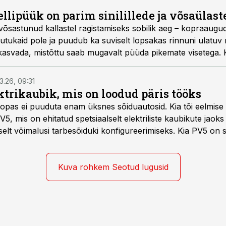
llipüük on parim sinilillede ja võsaülast
 võsastunud kallastel ragistamiseks sobilik aeg – kopraaugu
putukaid pole ja puudub ka suviselt lopsakas rinnuni ulatuv 
s kasvada, mistõttu saab mugavalt püüda pikemate visetega. 
avast kudetrallist korralikult kosuda, võtab nii lanti kui le
ralikult vastu. Kalamees, kes sel ajal jõe ääres asju õigesti te
3.26, 09:31
trikaubik, mis on loodud päris tööks
roopas ei puuduta enam üksnes sõiduautosid. Kia tõi eelmise
PV5, mis on ehitatud spetsiaalselt elektriliste kaubikute jaok
elt võimalusi tarbesõiduki konfigureerimiseks. Kia PV5 on 
na, 5-kohalise meeskonnakaubikuna ja viie- ning seitsmekoha
 ka invavedudeks. Aasta lõpus on mudel saadaval ka šassii 
Kuva rohkem Seotud lugusid