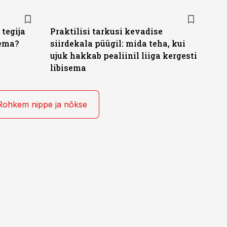
 tegija
Praktilisi tarkusi kevadise
nema?
siirdekala püügil: mida teha, kui
ujuk hakkab pealiinil liiga kergesti
libisema
Rohkem nippe ja nõkse