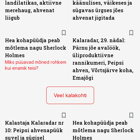
landilatikas, aktiivne
käänulises, väikeses ja
merehaug, ahvenat
sügavas ürgses jões
liigub
ahvenat jigitada
Hea kohapüüdja peab
Kalaradar, 29. nädal:
mõtlema nagu Sherlock
Pärnu jõe avalöök,
Holmes
üliproduktiivne
Miks püüavad mõned rohkem
rannikumeri, Peipsi
kui enamik teisi?
ahven, Võrtsjärve koha,
Emajõgi
Veel kalakohti
Kalastaja Kalaradar nr
Hea kohapüüdja peab
10: Peipsi ahvenapüük
mõtlema nagu Sherlock
suvel ja sügisel
Holmes