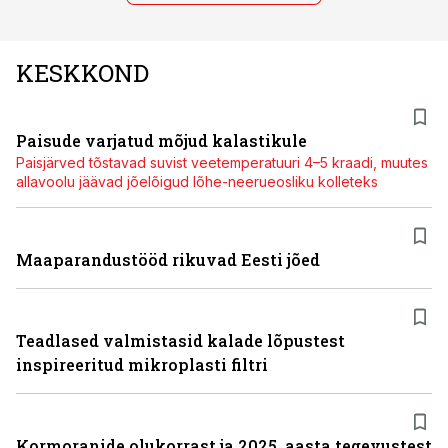
KESKKOND
Paisude varjatud mõjud kalastikule
Paisjärved tõstavad suvist veetemperatuuri 4–5 kraadi, muutes
allavoolu jäävad jõelõigud lõhe-neerueosliku kolleteks
Maaparandustööd rikuvad Eesti jõed
Teadlased valmistasid kalade lõpustest
inspireeritud mikroplasti filtri
Kormoranide olukorrast ja 2025. aasta tegevustest