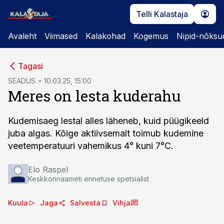
Telli Kalastaja
Avaleht
Viimased
Kalakohad
Kogemus
Nipid-nõksu
cebook
cebook
Tagasi
Twitter)
Twitter)
SEADUS
10.03.25, 15:00
Meres on lesta kuderahu
kedIn
kedIn
ail
ail
Kudemisaeg lestal alles läheneb, kuid püügikeeld
juba algas. Kõige aktiivsemalt toimub kudemine
k
k
veetemperatuuri vahemikus 4° kuni 7°C.
Elo Raspel
Keskkonnaameti ennetuse spetsialist
Kuula
Jaga
Salvesta
Vihja