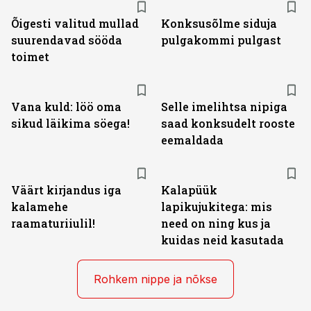
Õigesti valitud mullad
Konksusõlme siduja
suurendavad sööda
pulgakommi pulgast
toimet
Vana kuld: löö oma
Selle imelihtsa nipiga
sikud läikima söega!
saad konksudelt rooste
eemaldada
Väärt kirjandus iga
Kalapüük
kalamehe
lapikujukitega: mis
raamaturiiulil!
need on ning kus ja
kuidas neid kasutada
Rohkem nippe ja nõkse