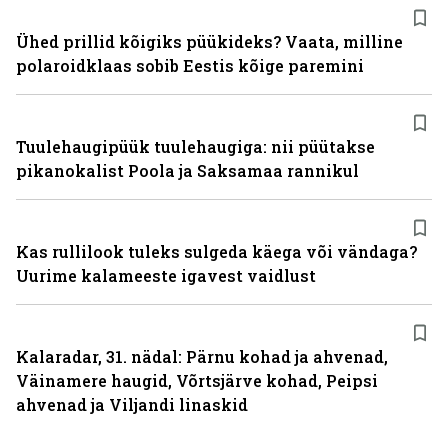
Ühed prillid kõigiks püükideks? Vaata, milline
polaroidklaas sobib Eestis kõige paremini
Tuulehaugipüük tuulehaugiga: nii püütakse
pikanokalist Poola ja Saksamaa rannikul
Kas rullilook tuleks sulgeda käega või vändaga?
Uurime kalameeste igavest vaidlust
Kalaradar, 31. nädal: Pärnu kohad ja ahvenad,
Väinamere haugid, Võrtsjärve kohad, Peipsi
ahvenad ja Viljandi linaskid