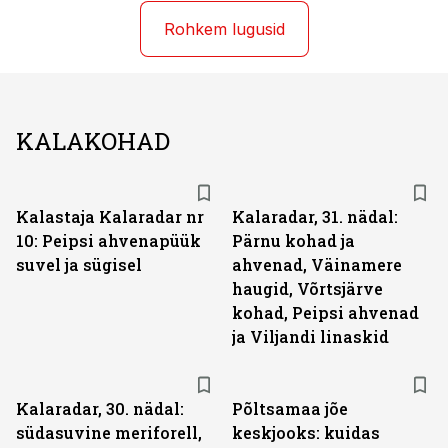
Rohkem lugusid
KALAKOHAD
Kalastaja Kalaradar nr
Kalaradar, 31. nädal:
10: Peipsi ahvenapüük
Pärnu kohad ja
suvel ja sügisel
ahvenad, Väinamere
haugid, Võrtsjärve
kohad, Peipsi ahvenad
ja Viljandi linaskid
Kalaradar, 30. nädal:
Põltsamaa jõe
südasuvine meriforell,
keskjooks: kuidas