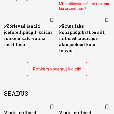
Miks püüavad mõned rohkem
kui enamik teisi?
Pöörlevad landid
Pärnus läks
jõeforellipüügil: kuidas
kohapüügiks! Loe siit,
rohkem kalu võtma
millised landid jõe
meelitada
alamjooksul kala
toovad
Rohkem kogemuslugusid
SEADUS
Vaata, millised
Vaata, millised