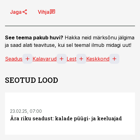
Jaga
Vihja
See teema pakub huvi?
Hakka neid märksõnu jälgima
ja saad alati teavituse, kui sel teemal ilmub midagi uut!
Seadus
Kalavarud
Lest
Keskkond
SEOTUD LOOD
23.02.25, 07:00
Ära riku seadust: kalade püügi- ja keeluajad