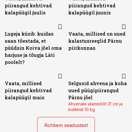
piirangud kehtivad
piirangud kehtivad
kalapüügil juulis
kalapüügil juunis
Lugeja küsib: kuidas
Vaata, millised on uued
saan tõestada, et
kalastusreeglid Pärnu
püüdsin Koiva jõel oma
piirkonnas
harjuse ja tõugja Läti
poolelt?
Vaata, millised
Selgusid ahvena ja koha
piirangud kehtivad
uued püügipiirangud
kalapüügil mais
Pärnu jõel
Ahvenale alammõõt 21 cm ja
kotilimiit 10 kg
Rohkem seadustest