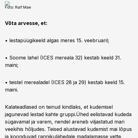
Foto:
Ralf Mae
Võta arvesse, et:
• lestapüügikeeld algas meres 15. veebruaril;
• Soome lahel (ICES mereala 32) kestab keeld 31.
maini;
• teistel merealadel (ICES 28 ja 29) kestab keeld 15.
maini.
Kalateadlased on teinud kindlaks, et kudemisel
jagunevad lestad kahte gruppi.Ühed eelistavad kudeda
sügavamal ja varem, nendel areneb viljastatud mari
veekihis hõljudes. Teised alustavad kudemist mai lõpus
ja koonduvad rannikulähedale madalamasse vette.