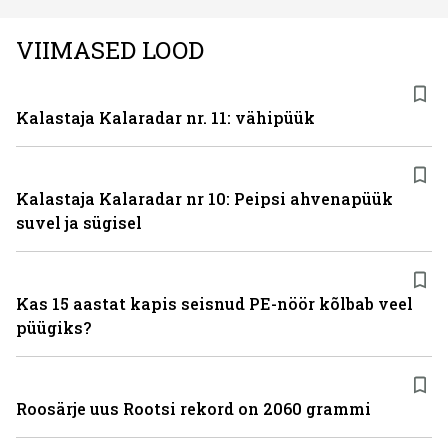
VIIMASED LOOD
Kalastaja Kalaradar nr. 11: vähipüük
Kalastaja Kalaradar nr 10: Peipsi ahvenapüük
suvel ja sügisel
Kas 15 aastat kapis seisnud PE-nöör kõlbab veel
püügiks?
Roosärje uus Rootsi rekord on 2060 grammi