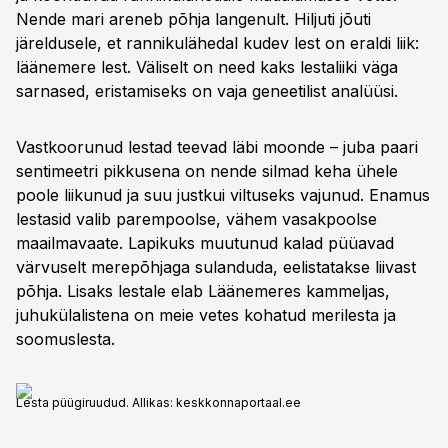
Nende mari areneb põhja langenult. Hiljuti jõuti
järeldusele, et rannikulähedal kudev lest on eraldi liik:
läänemere lest. Väliselt on need kaks lestaliiki väga
sarnased, eristamiseks on vaja geneetilist analüüsi.
Vastkoorunud lestad teevad läbi moonde – juba paari
sentimeetri pikkusena on nende silmad keha ühele
poole liikunud ja suu justkui viltuseks vajunud. Enamus
lestasid valib parempoolse, vähem vasakpoolse
maailmavaate. Lapikuks muutunud kalad püüavad
värvuselt merepõhjaga sulanduda, eelistatakse liivast
põhja. Lisaks lestale elab Läänemeres kammeljas,
juhukülalistena on meie vetes kohatud merilesta ja
soomuslesta.
Lesta püügiruudud. Allikas: keskkonnaportaal.ee