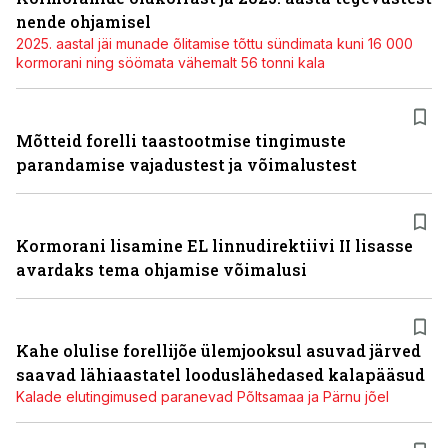
nende ohjamisel
2025. aastal jäi munade õlitamise tõttu sündimata kuni 16 000
kormorani ning söömata vähemalt 56 tonni kala
Mõtteid forelli taastootmise tingimuste
parandamise vajadustest ja võimalustest
Kormorani lisamine EL linnudirektiivi II lisasse
avardaks tema ohjamise võimalusi
Kahe olulise forellijõe ülemjooksul asuvad järved
saavad lähiaastatel looduslähedased kalapääsud
Kalade elutingimused paranevad Põltsamaa ja Pärnu jõel