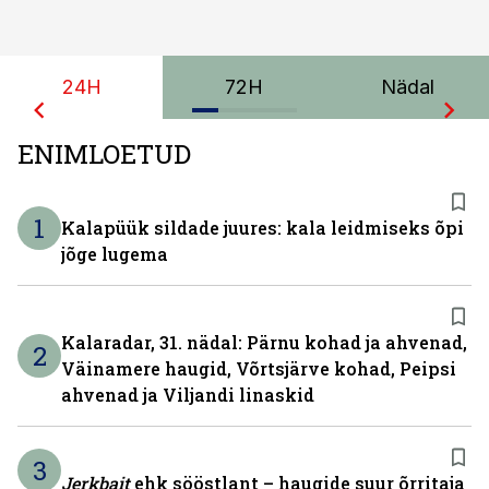
24H
72H
Nädal
ENIMLOETUD
1
Kalapüük sildade juures: kala leidmiseks õpi
jõge lugema
Kalaradar, 31. nädal: Pärnu kohad ja ahvenad,
2
Väinamere haugid, Võrtsjärve kohad, Peipsi
ahvenad ja Viljandi linaskid
3
Jerkbait
ehk sööstlant – haugide suur õrritaja