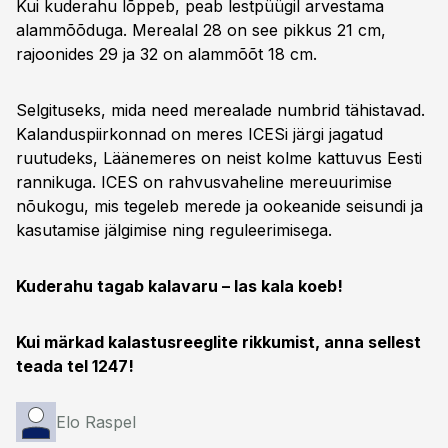
Kui kuderahu lõppeb, peab lestpüügil arvestama
alammõõduga. Merealal 28 on see pikkus 21 cm,
rajoonides 29 ja 32 on alammõõt 18 cm.
Selgituseks, mida need merealade numbrid tähistavad.
Kalanduspiirkonnad on meres ICESi järgi jagatud
ruutudeks, Läänemeres on neist kolme kattuvus Eesti
rannikuga. ICES on rahvusvaheline mereuurimise
nõukogu, mis tegeleb merede ja ookeanide seisundi ja
kasutamise jälgimise ning reguleerimisega.
Kuderahu tagab kalavaru – las kala koeb!
Kui märkad kalastusreeglite rikkumist, anna sellest
teada tel 1247!
Elo Raspel