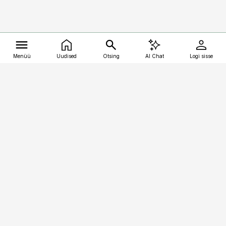
Menüü
Uudised
Otsing
AI Chat
Logi sisse
Vana-Lõuna 39/1, 19094 Tallinn
(+372) 667 0111
kalastaja@aripaev.ee
Telli
Reklaam
Firmast
Sisu kasutamisõigused
Ajakirjaniku
eetikakoodeks
Üldtingimused
Privaatsustingimused