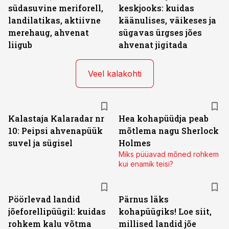
südasuvine meriforell,
keskjooks: kuidas
landilatikas, aktiivne
käänulises, väikeses ja
merehaug, ahvenat
sügavas ürgses jões
liigub
ahvenat jigitada
Veel kalakohti
Kalastaja Kalaradar nr
Hea kohapüüdja peab
10: Peipsi ahvenapüük
mõtlema nagu Sherlock
suvel ja sügisel
Holmes
Miks püüavad mõned rohkem
kui enamik teisi?
Pöörlevad landid
Pärnus läks
jõeforellipüügil: kuidas
kohapüügiks! Loe siit,
rohkem kalu võtma
millised landid jõe