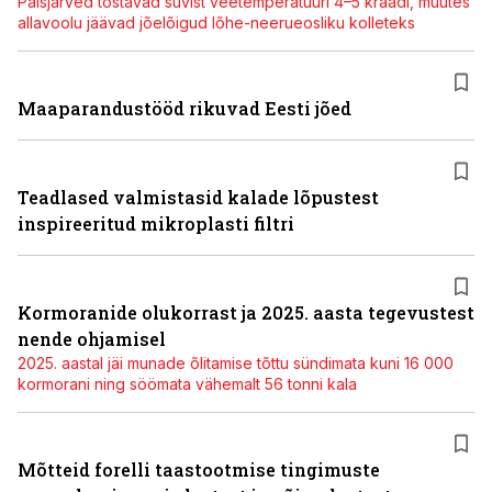
Paisjärved tõstavad suvist veetemperatuuri 4–5 kraadi, muutes
allavoolu jäävad jõelõigud lõhe-neerueosliku kolleteks
Maaparandustööd rikuvad Eesti jõed
Teadlased valmistasid kalade lõpustest
inspireeritud mikroplasti filtri
Kormoranide olukorrast ja 2025. aasta tegevustest
nende ohjamisel
2025. aastal jäi munade õlitamise tõttu sündimata kuni 16 000
kormorani ning söömata vähemalt 56 tonni kala
Mõtteid forelli taastootmise tingimuste