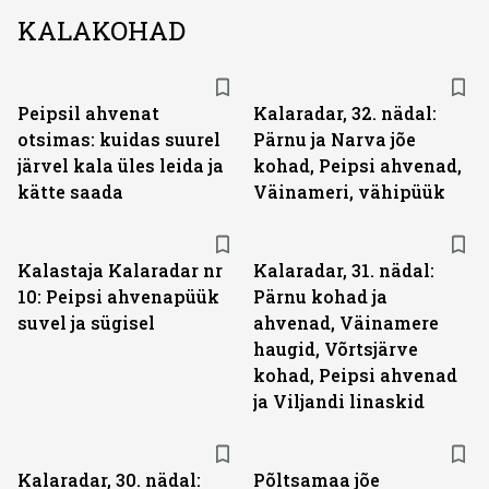
KALAKOHAD
Peipsil ahvenat
Kalaradar, 32. nädal:
otsimas: kuidas suurel
Pärnu ja Narva jõe
järvel kala üles leida ja
kohad, Peipsi ahvenad,
kätte saada
Väinameri, vähipüük
Kalastaja Kalaradar nr
Kalaradar, 31. nädal:
10: Peipsi ahvenapüük
Pärnu kohad ja
suvel ja sügisel
ahvenad, Väinamere
haugid, Võrtsjärve
kohad, Peipsi ahvenad
ja Viljandi linaskid
Kalaradar, 30. nädal:
Põltsamaa jõe