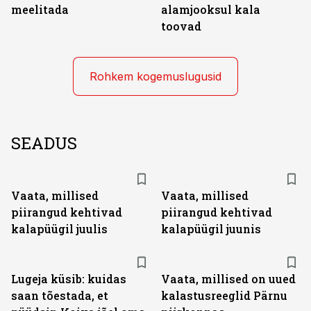
meelitada
alamjooksul kala
toovad
Rohkem kogemuslugusid
SEADUS
Vaata, millised
Vaata, millised
piirangud kehtivad
piirangud kehtivad
kalapüügil juulis
kalapüügil juunis
Lugeja küsib: kuidas
Vaata, millised on uued
saan tõestada, et
kalastusreeglid Pärnu