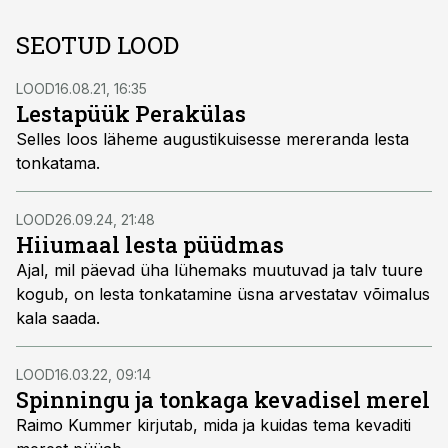
SEOTUD LOOD
LOOD
16.08.21, 16:35
Lestapüük Perakülas
Selles loos läheme augustikuisesse mereranda lesta
tonkatama.
LOOD
26.09.24, 21:48
Hiiumaal lesta püüdmas
Ajal, mil päevad üha lühemaks muutuvad ja talv tuure
kogub, on lesta tonkatamine üsna arvestatav võimalus
kala saada.
LOOD
16.03.22, 09:14
Spinningu ja tonkaga kevadisel merel
Raimo Kummer kirjutab, mida ja kuidas tema kevaditi