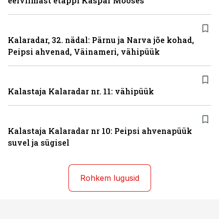
eelviimast etappi Kaspar Mooses
Kalaradar, 32. nädal: Pärnu ja Narva jõe kohad,
Peipsi ahvenad, Väinameri, vähipüük
Kalastaja Kalaradar nr. 11: vähipüük
Kalastaja Kalaradar nr 10: Peipsi ahvenapüük
suvel ja sügisel
Rohkem lugusid