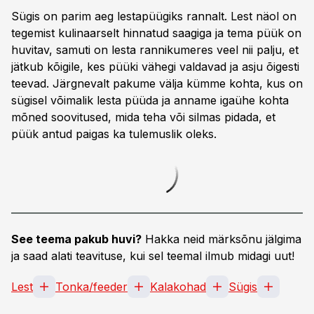
Sügis on parim aeg lestapüügiks rannalt. Lest näol on
tegemist kulinaarselt hinnatud saagiga ja tema püük on
huvitav, samuti on lesta rannikumeres veel nii palju, et
jätkub kõigile, kes püüki vähegi valdavad ja asju õigesti
teevad. Järgnevalt pakume välja kümme kohta, kus on
sügisel võimalik lesta püüda ja anname igaühe kohta
mõned soovitused, mida teha või silmas pidada, et
püük antud paigas ka tulemuslik oleks.
See teema pakub huvi?
Hakka neid märksõnu jälgima
ja saad alati teavituse, kui sel teemal ilmub midagi uut!
Lest
Tonka/feeder
Kalakohad
Sügis