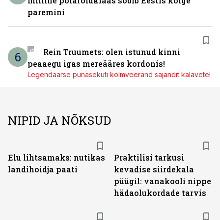
milline polaroidklaas sobib Eestis kõige
paremini
Rein Truumets: olen istunud kinni
6
peaaegu igas mereääres kordonis!
Legendaarse punaseküti kolmveerand sajandit kalavetel
NIPID JA NÕKSUD
Elu lihtsamaks: nutikas
Praktilisi tarkusi
landihoidja paati
kevadise siirdekala
püügil: vanakooli nippe
hädaolukordade tarvis