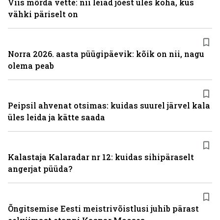
Viis mõrda vette: nii leiad jõest üles koha, kus
vähki päriselt on
Norra 2026. aasta püügipäevik: kõik on nii, nagu
olema peab
Peipsil ahvenat otsimas: kuidas suurel järvel kala
üles leida ja kätte saada
Kalastaja Kalaradar nr 12: kuidas sihipäraselt
angerjat püüda?
Õngitsemise Eesti meistrivõistlusi juhib pärast