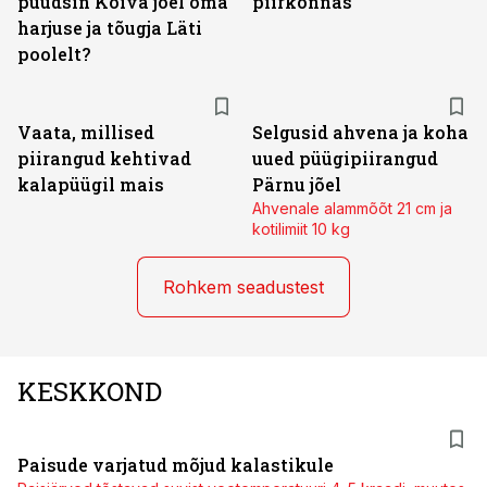
püüdsin Koiva jõel oma
piirkonnas
harjuse ja tõugja Läti
poolelt?
Vaata, millised
Selgusid ahvena ja koha
piirangud kehtivad
uued püügipiirangud
kalapüügil mais
Pärnu jõel
Ahvenale alammõõt 21 cm ja
kotilimiit 10 kg
Rohkem seadustest
KESKKOND
Paisude varjatud mõjud kalastikule