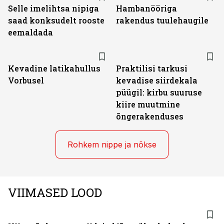
Selle imelihtsa nipiga
Hambanööriga
saad konksudelt rooste
rakendus tuulehaugile
eemaldada
Kevadine latikahullus
Praktilisi tarkusi
Vorbusel
kevadise siirdekala
püügil: kirbu suuruse
kiire muutmine
õngerakenduses
Rohkem nippe ja nõkse
VIIMASED LOOD