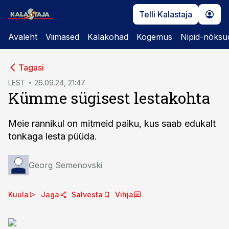
Telli Kalastaja
Avaleht
Viimased
Kalakohad
Kogemus
Nipid-nõksu
cebook
Tagasi
Twitter)
LEST
26.09.24, 21:47
Kümme sügisest lestakohta
kedIn
ail
Meie rannikul on mitmeid paiku, kus saab edukalt
tonkaga lesta püüda.
k
Georg Semenovski
Kuula
Jaga
Salvesta
Vihja