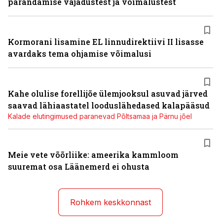
parandamise vajadustest ja võimalustest
Kormorani lisamine EL linnudirektiivi II lisasse
avardaks tema ohjamise võimalusi
Kahe olulise forellijõe ülemjooksul asuvad järved
saavad lähiaastatel looduslähedased kalapääsud
Kalade elutingimused paranevad Põltsamaa ja Pärnu jõel
Meie vete võõrliike: ameerika kammloom
suuremat osa Läänemerd ei ohusta
Rohkem keskkonnast