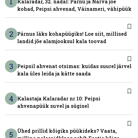
1
Kalaradar, 32. nädal: Pärnu ja Narva jõe
kohad, Peipsi ahvenad, Väinameri, vähipüük
2
Pärnus läks kohapüügiks! Loe siit, millised
landid jõe alamjooksul kala toovad
3
Peipsil ahvenat otsimas: kuidas suurel järvel
kala üles leida ja kätte saada
4
Kalastaja Kalaradar nr 10: Peipsi
ahvenapüük suvel ja sügisel
Ühed prillid kõigiks püükideks? Vaata,
5