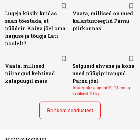
Lugeja küsib: kuidas
Vaata, millised on uued
saan tõestada, et
kalastusreeglid Pärnu
püüdsin Koiva jõel oma
piirkonnas
harjuse ja tõugja Läti
poolelt?
Vaata, millised
Selgusid ahvena ja koha
piirangud kehtivad
uued püügipiirangud
kalapüügil mais
Pärnu jõel
Ahvenale alammõõt 21 cm ja
kotilimiit 10 kg
Rohkem seadustest