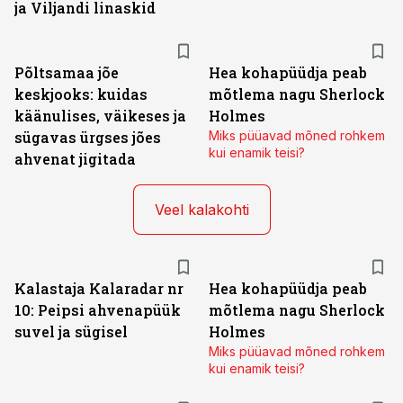
ja Viljandi linaskid
Põltsamaa jõe
Hea kohapüüdja peab
keskjooks: kuidas
mõtlema nagu Sherlock
käänulises, väikeses ja
Holmes
sügavas ürgses jões
Miks püüavad mõned rohkem
kui enamik teisi?
ahvenat jigitada
Veel kalakohti
Kalastaja Kalaradar nr
Hea kohapüüdja peab
10: Peipsi ahvenapüük
mõtlema nagu Sherlock
suvel ja sügisel
Holmes
Miks püüavad mõned rohkem
kui enamik teisi?