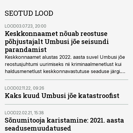
SEOTUD LOOD
LOOD
03.07.23, 20:00
Keskkonnaamet nõuab reostuse
põhjustajalt Umbusi jõe seisundi
parandamist
Keskkonnaamet alustas 2022. aasta suvel Umbusi jõe
reostusjuhtumi uurimiseks nii kriminaalmenetlust kui
haldusmenetlust keskkonnavastutuse seaduse järgi.
Prokuratuur saatis kriminaalasja kohtusse,
Keskkonnaamet valmistab aga aktsiaseltsile Pajusi ABF
LOOD
02.11.22, 09:26
ette nõudeid, mille alusel keskkonnale tekitatud kahju
Kaks kuud Umbusi jõe katastroofist
leevendada.
LOOD
22.02.21, 15:38
Sõnumitooja karistamine: 2021. aasta
seadusemuudatused