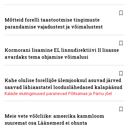
Mõtteid forelli taastootmise tingimuste
parandamise vajadustest ja võimalustest
Kormorani lisamine EL linnudirektiivi II lisasse
avardaks tema ohjamise võimalusi
Kahe olulise forellijõe ülemjooksul asuvad järved
saavad lähiaastatel looduslähedased kalapääsud
Kalade elutingimused paranevad Põltsamaa ja Pärnu jõel
Meie vete võõrliike: ameerika kammloom
suuremat osa Läänemerd ei ohusta