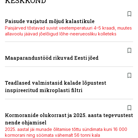
KESKKOND
Paisude varjatud mõjud kalastikule
Paisjärved tõstavad suvist veetemperatuuri 4–5 kraadi, muutes
allavoolu jäävad jõelõigud lõhe-neerueosliku kolleteks
Maaparandustööd rikuvad Eesti jõed
Teadlased valmistasid kalade lõpustest
inspireeritud mikroplasti filtri
Kormoranide olukorrast ja 2025. aasta tegevustest
nende ohjamisel
2025. aastal jäi munade õlitamise tõttu sündimata kuni 16 000
kormorani ning söömata vähemalt 56 tonni kala