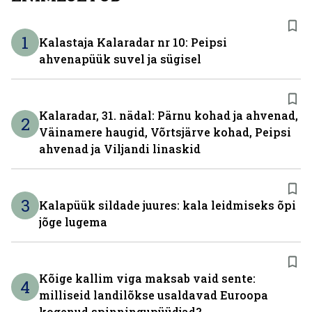
1
Kalastaja Kalaradar nr 10: Peipsi
ahvenapüük suvel ja sügisel
Kalaradar, 31. nädal: Pärnu kohad ja ahvenad,
2
Väinamere haugid, Võrtsjärve kohad, Peipsi
ahvenad ja Viljandi linaskid
3
Kalapüük sildade juures: kala leidmiseks õpi
jõge lugema
Kõige kallim viga maksab vaid sente:
4
milliseid landilõkse usaldavad Euroopa
kogenud spinningupüüdjad?