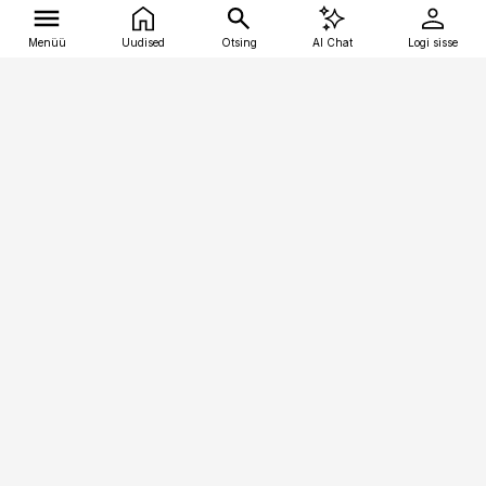
Menüü
Uudised
Otsing
AI Chat
Logi sisse
Vana-Lõuna 39/1, 19094 Tallinn
(+372) 667 0111
kalastaja@aripaev.ee
Telli
Reklaam
Firmast
Sisu kasutamisõigused
Ajakirjaniku
eetikakoodeks
Üldtingimused
Privaatsustingimused
Küpsiste poliitika
KKK
Eesti Meediaettevõtete
Eelistuste haldamine
Liit