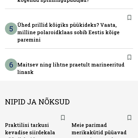
Ühed prillid kõigiks püükideks? Vaata,
5
milline polaroidklaas sobib Eestis kõige
paremini
6
Maitsev ning lihtne praetult marineeritud
linask
NIPID JA NÕKSUD
Praktilisi tarkusi
Meie parimad
kevadise siirdekala
merikakütid püüavad