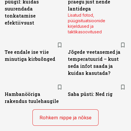
püügil: kuidas
praegu just nende
suurendada
lantidega
tonkatamise
Lisatud fotod,
püügisituatsioonide
efektiivsust
kirjeldused ja
taktikasoovitused
Tee endale ise viie
Jõgede veetasemed ja
minutiga kirbuõnged
temperatuurid – kust
seda infot saada ja
kuidas kasutada?
Hambanööriga
Saba püsti: Ned rig
rakendus tuulehaugile
Rohkem nippe ja nõkse