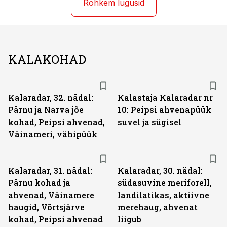
Rohkem lugusid
KALAKOHAD
Kalaradar, 32. nädal:
Kalastaja Kalaradar nr
Pärnu ja Narva jõe
10: Peipsi ahvenapüük
kohad, Peipsi ahvenad,
suvel ja sügisel
Väinameri, vähipüük
Kalaradar, 31. nädal:
Kalaradar, 30. nädal:
Pärnu kohad ja
südasuvine meriforell,
ahvenad, Väinamere
landilatikas, aktiivne
haugid, Võrtsjärve
merehaug, ahvenat
kohad, Peipsi ahvenad
liigub