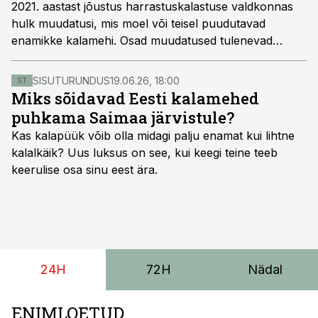
2021. aastast jõustus harrastuskalastuse valdkonnas
hulk muudatusi, mis moel või teisel puudutavad
enamikke kalamehi. Osad muudatused tulenevad
Kalapüügieeskirjast, teised keskkonnaministri
määrusest, mis mõlemad on leitavad Riigi Teatajast.
SISUTURUNDUS
19.06.26, 18:00
ST
Tegemist on päris mahuka paketiga, millega kõik
Miks sõidavad Eesti kalamehed
kalamehed peaksid uue aasta alguses tutvuma.
puhkama Saimaa järvistule?
Kas kalapüük võib olla midagi palju enamat kui lihtne
kalalkäik? Uus luksus on see, kui keegi teine teeb
keerulise osa sinu eest ära.
24H
72H
Nädal
ENIMLOETUD