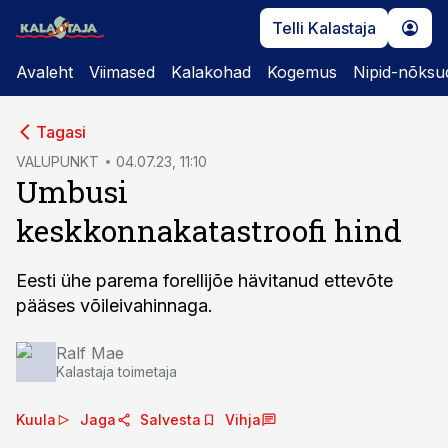
Telli Kalastaja
Avaleht
Viimased
Kalakohad
Kogemus
Nipid-nõksu
cebook
Tagasi
Twitter)
VALUPUNKT
04.07.23, 11:10
Umbusi
kedIn
keskkonnakatastroofi hind
ail
k
Eesti ühe parema forellijõe hävitanud ettevõte
pääses võileivahinnaga.
Ralf Mae
Kalastaja toimetaja
Kuula
Jaga
Salvesta
Vihja