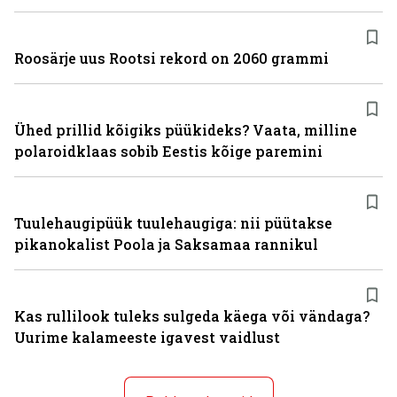
Roosärje uus Rootsi rekord on 2060 grammi
Ühed prillid kõigiks püükideks? Vaata, milline
polaroidklaas sobib Eestis kõige paremini
Tuulehaugipüük tuulehaugiga: nii püütakse
pikanokalist Poola ja Saksamaa rannikul
Kas rullilook tuleks sulgeda käega või vändaga?
Uurime kalameeste igavest vaidlust