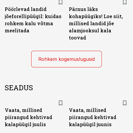
Pöörlevad landid
Pärnus läks
jõeforellipüügil: kuidas
kohapüügiks! Loe siit,
rohkem kalu võtma
millised landid jõe
meelitada
alamjooksul kala
toovad
Rohkem kogemuslugusid
SEADUS
Vaata, millised
Vaata, millised
piirangud kehtivad
piirangud kehtivad
kalapüügil juulis
kalapüügil juunis