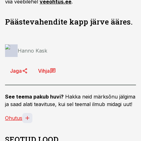
viia veebilehel
veeohtus.ee
.
Päästevahendite kapp järve ääres.
Hanno Kask
Jaga
Vihja
See teema pakub huvi?
Hakka neid märksõnu jälgima
ja saad alati teavituse, kui sel teemal ilmub midagi uut!
Ohutus
SEOTUD LOOD