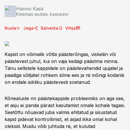
Hanno Kask
Kalastaja asutaja, kaasautor
Kuula
Jaga
Salvesta
Vihja
Kapist on võimalik võtta päästerõngas, viskeliin või
päästevest juhul, kui on vaja kedagi päästma minna.
Tänu sellistele kappidele on päästevahendid ujujatel ja
paadiga sõitjatel rohkem silme ees ja nii mõnigi kodanik
on endale isikliku päästevesti soetanud.
Kõnealuste nn päästekappide probleemiks on aga see,
et asju ei panda pärast kasutamist omale kohale tagasi.
Seetõttu nõuavad juba valmis ehitatud ja sisustatud
kapid pidevat kontrollimist, et asjad ikka omal kohal
oleksid. Muidu võib juhtuda nii, et kulutad