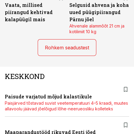
Vaata, millised
Selgusid ahvena ja koha
piirangud kehtivad
uued püügipiirangud
kalapüügil mais
Pärnu jõel
Ahvenale alammõõt 21 cm ja
kotilimiit 10 kg
Rohkem seadustest
KESKKOND
Paisude varjatud mõjud kalastikule
Paisjärved tõstavad suvist veetemperatuuri 4–5 kraadi, muutes
allavoolu jäävad jõelõigud lõhe-neerueosliku kolleteks
Maaparandustööd rikuvad Eesti jõed