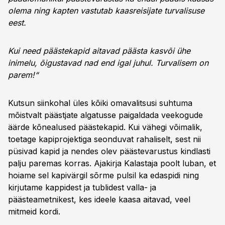
olema ning kapten vastutab kaasreisijate turvalisuse
eest.
Kui need päästekapid aitavad päästa kasvõi ühe
inimelu, õigustavad nad end igal juhul. Turvalisem on
parem!“
Kutsun siinkohal üles kõiki omavalitsusi suhtuma
mõistvalt päästjate algatusse paigaldada veekogude
äärde kõnealused päästekapid. Kui vähegi võimalik,
toetage kapiprojektiga seonduvat rahaliselt, sest nii
püsivad kapid ja nendes olev päästevarustus kindlasti
palju paremas korras. Ajakirja Kalastaja poolt luban, et
hoiame sel kapivärgil sõrme pulsil ka edaspidi ning
kirjutame kappidest ja tublidest valla- ja
päästeametnikest, kes ideele kaasa aitavad, veel
mitmeid kordi.