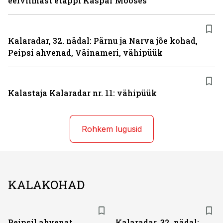
eelviimast etappi Kaspar Mooses
Kalaradar, 32. nädal: Pärnu ja Narva jõe kohad,
Peipsi ahvenad, Väinameri, vähipüük
Kalastaja Kalaradar nr. 11: vähipüük
Rohkem lugusid
KALAKOHAD
Peipsil ahvenat
Kalaradar, 32. nädal: