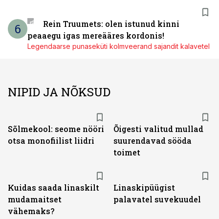
Rein Truumets: olen istunud kinni
6
peaaegu igas mereääres kordonis!
Legendaarse punaseküti kolmveerand sajandit kalavetel
NIPID JA NÕKSUD
Sõlmekool: seome nööri
Õigesti valitud mullad
otsa monofiilist liidri
suurendavad sööda
toimet
Kuidas saada linaskilt
Linaskipüügist
mudamaitset
palavatel suvekuudel
vähemaks?