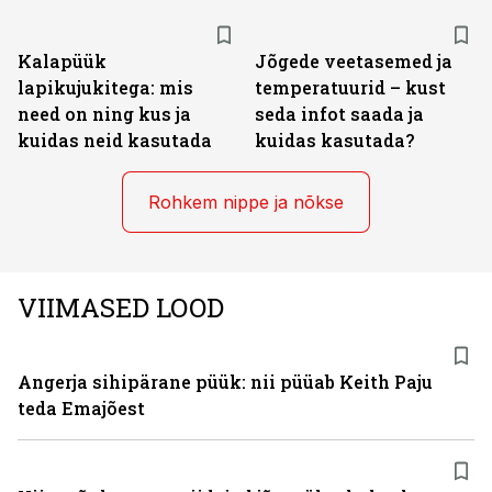
Kalapüük
Jõgede veetasemed ja
lapikujukitega: mis
temperatuurid – kust
need on ning kus ja
seda infot saada ja
kuidas neid kasutada
kuidas kasutada?
Rohkem nippe ja nõkse
VIIMASED LOOD
Angerja sihipärane püük: nii püüab Keith Paju
teda Emajõest