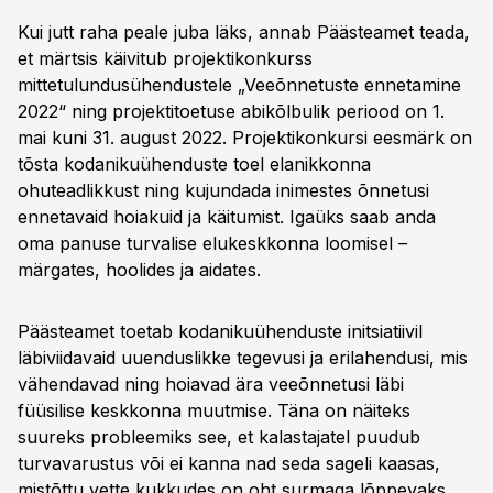
Kui jutt raha peale juba läks, annab Päästeamet teada,
et märtsis käivitub projektikonkurss
mittetulundusühendustele „Veeõnnetuste ennetamine
2022“ ning projektitoetuse abikõlbulik periood on 1.
mai kuni 31. august 2022. Projektikonkursi eesmärk on
tõsta kodanikuühenduste toel elanikkonna
ohuteadlikkust ning kujundada inimestes õnnetusi
ennetavaid hoiakuid ja käitumist. Igaüks saab anda
oma panuse turvalise elukeskkonna loomisel –
märgates, hoolides ja aidates.
Päästeamet toetab kodanikuühenduste initsiatiivil
läbiviidavaid uuenduslikke tegevusi ja erilahendusi, mis
vähendavad ning hoiavad ära veeõnnetusi läbi
füüsilise keskkonna muutmise. Täna on näiteks
suureks probleemiks see, et kalastajatel puudub
turvavarustus või ei kanna nad seda sageli kaasas,
mistõttu vette kukkudes on oht surmaga lõppevaks