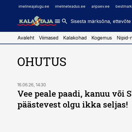
imelineajalugu.ee
raamatupidaja.ee
imelineajalugu.ee
imelineteadus.ee
aripaev.ee
bestmark
imelineteadus.ee
toostusuudised.ee
kaubandus.ee
Avaleht
Viimased
Kalakohad
Kogemus
Nipid-
OHUTUS
16.06.26, 14:30
Vee peale paadi, kanuu või 
päästevest olgu ikka seljas!