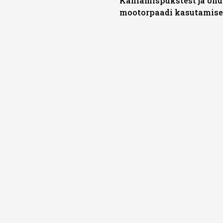
Kahlamispükstest ja ohu
mootorpaadi kasutamise