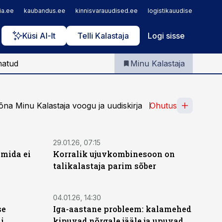
Iseteenindus
ia.ee
kaubandus.ee
kinnisvarauudised.ee
logistikauudised.ee
m
Telli Kalastaja
Küsi AI-lt
Telli Kalastaja
Logi sisse
matud
Minu Kalastaja
õna Minu Kalastaja voogu ja uudiskirja
Ohutus
29.01.26, 07:15
 mida ei
Korralik ujuvkombinesoon on
talikalastaja parim sõber
04.01.26, 14:30
se
Iga-aastane probleem: kalamehed
i
kipuvad nõrgale jääle ja upuvad