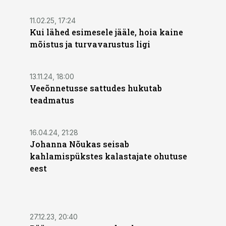
11.02.25, 17:24
Kui lähed esimesele jääle, hoia kaine
mõistus ja turvavarustus ligi
13.11.24, 18:00
Veeõnnetusse sattudes hukutab
teadmatus
16.04.24, 21:28
Johanna Nõukas seisab
kahlamispükstes kalastajate ohutuse
eest
27.12.23, 20:40