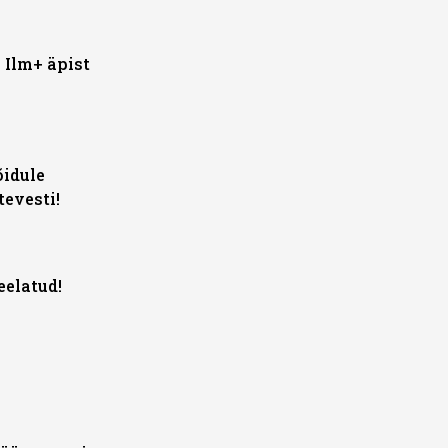
 Ilm+ äpist
õidule
evesti!
eelatud!