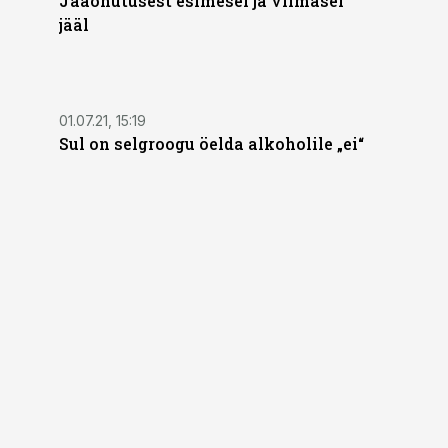
Jääohutusest esimesel ja viimasel
jääl
01.07.21, 15:19
Sul on selgroogu öelda alkoholile „ei“