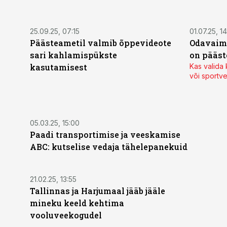
25.09.25, 07:15
01.07.25, 1
Päästeametil valmib õppevideote
Odavaim 
sari kahlamispükste
on pääst
kasutamisest
Kas valida
või sportve
05.03.25, 15:00
Paadi transportimise ja veeskamise
ABC: kutselise vedaja tähelepanekuid
21.02.25, 13:55
Tallinnas ja Harjumaal jääb jääle
mineku keeld kehtima
vooluveekogudel