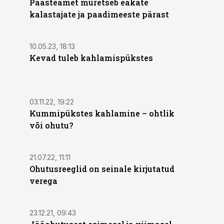
Päästeamet muretseb eakate
kalastajate ja paadimeeste pärast
10.05.23, 18:13
Kevad tuleb kahlamispükstes
03.11.22, 19:22
Kummipükstes kahlamine – ohtlik
või ohutu?
21.07.22, 11:11
Ohutusreeglid on seinale kirjutatud
verega
23.12.21, 09:43