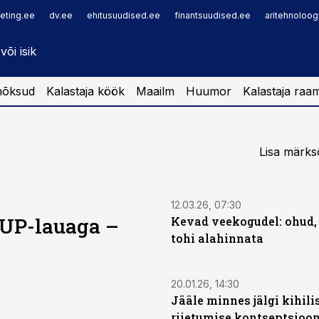
eting.ee
dv.ee
ehitusuudised.ee
finantsuudised.ee
aritehnoloog
nõksud
Kalastaja köök
Maailm
Huumor
Kalastaja raa
Lisa märks
12.03.26, 07:30
SUP-lauaga –
Kevad veekogudel: ohud,
tohi alahinnata
20.01.26, 14:30
Jääle minnes jälgi kihili
riietumise kontseptsioon