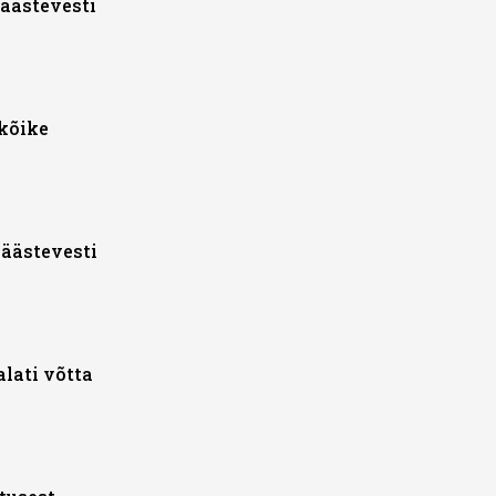
päästevesti
ekõike
päästevesti
alati võtta