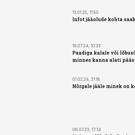
13.01.25, 11:50
Infot jääolude kohta saab
19.07.24, 10:33
Paadiga kalale või lõbus
minnes kanna alati pääst
01.02.24, 21:18
Nõrgale jääle minek on k
06.07.23, 17:14