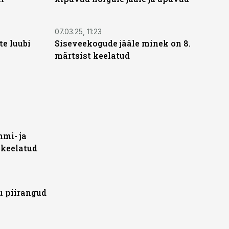
07.03.25, 11:23
te luubi
Siseveekogude jääle minek on 8.
märtsist keelatud
mmi- ja
 keelatud
u piirangud