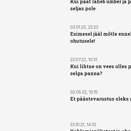
Kui paat läheb ümber ja 
seljas pole
03.01.23, 22:23
Esimesel jääl mõtle enn
ohutusele!
22.07.22, 10:31
Kui lihtne on vees olles 
selga panna?
02.05.22, 10:15
Et päästevarustus oleks 
22.10.21, 14:32