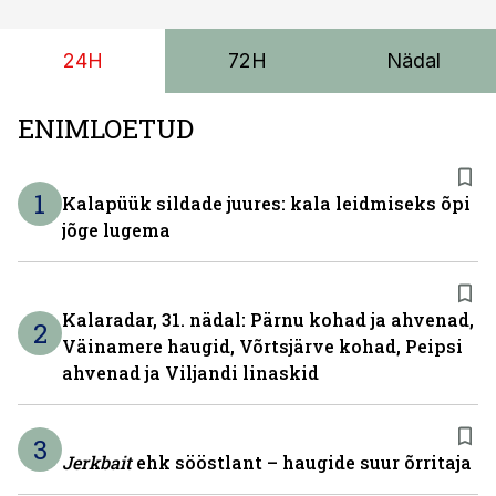
versioonis.
24H
72H
Nädal
ENIMLOETUD
1
Kalapüük sildade juures: kala leidmiseks õpi
jõge lugema
Kalaradar, 31. nädal: Pärnu kohad ja ahvenad,
2
Väinamere haugid, Võrtsjärve kohad, Peipsi
ahvenad ja Viljandi linaskid
3
Jerkbait
ehk sööstlant – haugide suur õrritaja