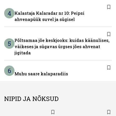
4
Kalastaja Kalaradar nr 10: Peipsi
ahvenapüük suvel ja sügisel
Põltsamaa jõe keskjooks: kuidas käänulises,
5
väikeses ja sügavas ürgses jões ahvenat
jigitada
6
Muhu saare kalaparadiis
NIPID JA NÕKSUD