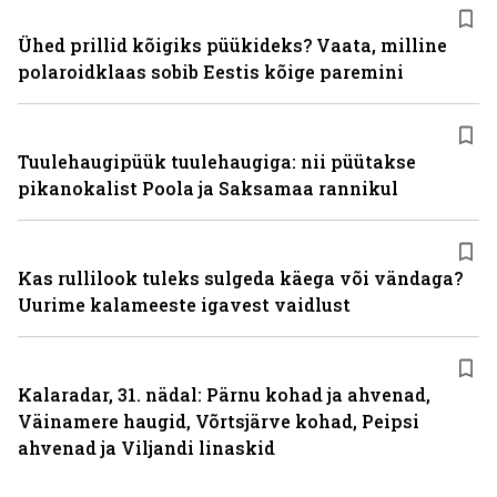
Ühed prillid kõigiks püükideks? Vaata, milline
polaroidklaas sobib Eestis kõige paremini
Tuulehaugipüük tuulehaugiga: nii püütakse
pikanokalist Poola ja Saksamaa rannikul
Kas rullilook tuleks sulgeda käega või vändaga?
Uurime kalameeste igavest vaidlust
Kalaradar, 31. nädal: Pärnu kohad ja ahvenad,
Väinamere haugid, Võrtsjärve kohad, Peipsi
ahvenad ja Viljandi linaskid