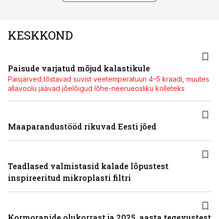
KESKKOND
Paisude varjatud mõjud kalastikule
Paisjärved tõstavad suvist veetemperatuuri 4–5 kraadi, muutes
allavoolu jäävad jõelõigud lõhe-neerueosliku kolleteks
Maaparandustööd rikuvad Eesti jõed
Teadlased valmistasid kalade lõpustest
inspireeritud mikroplasti filtri
Kormoranide olukorrast ja 2025. aasta tegevustest