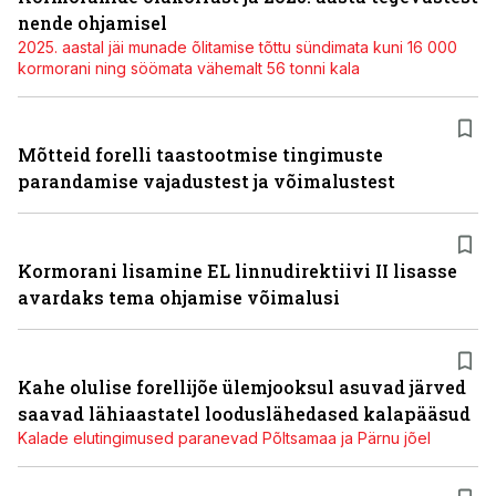
nende ohjamisel
2025. aastal jäi munade õlitamise tõttu sündimata kuni 16 000
kormorani ning söömata vähemalt 56 tonni kala
Mõtteid forelli taastootmise tingimuste
parandamise vajadustest ja võimalustest
Kormorani lisamine EL linnudirektiivi II lisasse
avardaks tema ohjamise võimalusi
Kahe olulise forellijõe ülemjooksul asuvad järved
saavad lähiaastatel looduslähedased kalapääsud
Kalade elutingimused paranevad Põltsamaa ja Pärnu jõel