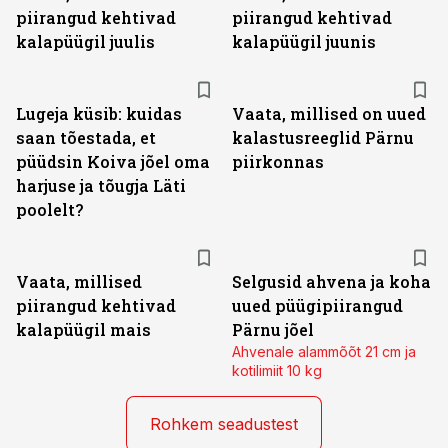
piirangud kehtivad
piirangud kehtivad
kalapüügil juulis
kalapüügil juunis
Lugeja küsib: kuidas
Vaata, millised on uued
saan tõestada, et
kalastusreeglid Pärnu
püüdsin Koiva jõel oma
piirkonnas
harjuse ja tõugja Läti
poolelt?
Vaata, millised
Selgusid ahvena ja koha
piirangud kehtivad
uued püügipiirangud
kalapüügil mais
Pärnu jõel
Ahvenale alammõõt 21 cm ja
kotilimiit 10 kg
Rohkem seadustest