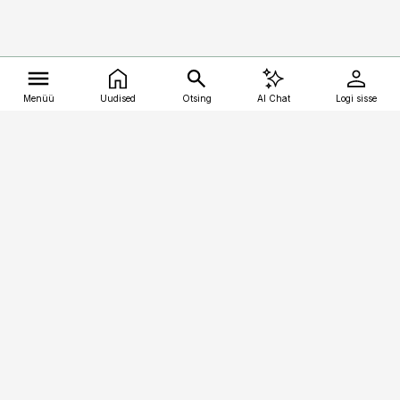
Menüü
Uudised
Otsing
AI Chat
Logi sisse
Vana-Lõuna 39/1, 19094 Tallinn
(+372) 667 0111
kalastaja@aripaev.ee
Telli
Reklaam
Firmast
Sisu kasutamisõigused
Ajakirjaniku
eetikakoodeks
Üldtingimused
Privaatsustingimused