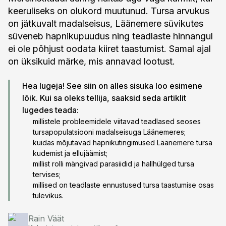
keeruliseks on olukord muutunud. Tursa arvukus
on jätkuvalt madalseisus, Läänemere süvikutes
süveneb hapnikupuudus ning teadlaste hinnangul
ei ole põhjust oodata kiiret taastumist. Samal ajal
on üksikuid märke, mis annavad lootust.
Hea lugeja! See siin on alles sisuka loo esimene
lõik. Kui sa oleks tellija, saaksid seda artiklit
lugedes teada:
millistele probleemidele viitavad teadlased seoses
tursapopulatsiooni madalseisuga Läänemeres;
kuidas mõjutavad hapnikutingimused Läänemere tursa
kudemist ja ellujäämist;
millist rolli mängivad parasiidid ja hallhülged tursa
tervises;
millised on teadlaste ennustused tursa taastumise osas
tulevikus.
Rain Väät