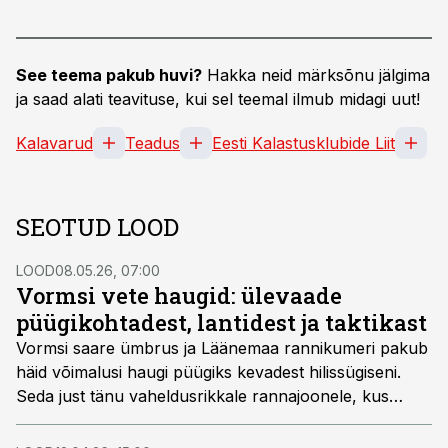
See teema pakub huvi?
Hakka neid märksõnu jälgima
ja saad alati teavituse, kui sel teemal ilmub midagi uut!
Kalavarud
Teadus
Eesti Kalastusklubide Liit
SEOTUD LOOD
LOOD
08.05.26, 07:00
Vormsi vete haugid: ülevaade
püügikohtadest, lantidest ja taktikast
Vormsi saare ümbrus ja Läänemaa rannikumeri pakub
häid võimalusi haugi püügiks kevadest hilissügiseni.
Seda just tänu vaheldusrikkale rannajoonele, kus
madalad lahesopid ja karitipud vahelduvad, hoides
kinni sooja vett ning vajalikku söögipoolist.