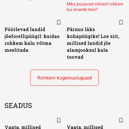
Miks püüavad mõned rohkem
kui enamik teisi?
Pöörlevad landid
Pärnus läks
jõeforellipüügil: kuidas
kohapüügiks! Loe siit,
rohkem kalu võtma
millised landid jõe
meelitada
alamjooksul kala
toovad
Rohkem kogemuslugusid
SEADUS
Vaata, millised
Vaata, millised