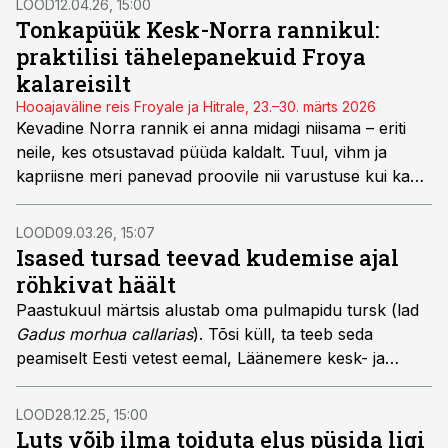
LOOD
12.04.26, 15:00
Tonkapüük Kesk-Norra rannikul:
praktilisi tähelepanekuid Froya
kalareisilt
Hooajaväline reis Froyale ja Hitrale, 23.–30. märts 2026
Kevadine Norra rannik ei anna midagi niisama – eriti
neile, kes otsustavad püüda kaldalt. Tuul, vihm ja
kapriisne meri panevad proovile nii varustuse kui ka
mehed, aga just sellistes oludes sünnivad lood, mida
rääkida ja meenutada. Kas Norra rannikumeri on
LOOD
09.03.26, 15:07
tõepoolest kalasupp, nagu sageli arvatakse, või peidab
Isased tursad teevad kudemise ajal
see hoopis teistsugust reaalsust?
röhkivat häält
Paastukuul märtsis alustab oma pulmapidu tursk (lad
Gadus morhua callarias
). Tõsi küll, ta teeb seda
peamiselt Eesti vetest eemal, Läänemere kesk- ja
lõunaosa süvikutes, kuid tähtsa töönduskalana
maksab talle tähelepanu pöörata.
LOOD
28.12.25, 15:00
Luts võib ilma toiduta elus püsida ligi