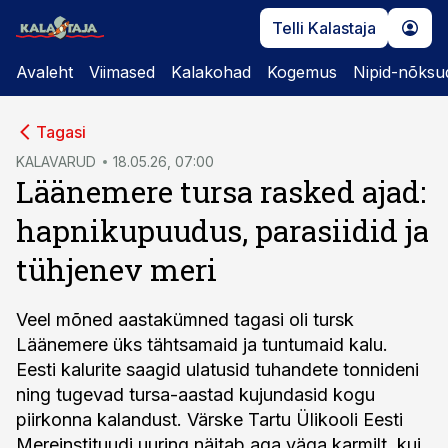
Telli Kalastaja
Avaleht
Viimased
Kalakohad
Kogemus
Nipid-nõksu
cebook
Tagasi
Twitter)
KALAVARUD
18.05.26, 07:00
Läänemere tursa rasked ajad:
kedIn
hapnikupuudus, parasiidid ja
ail
tühjenev meri
k
Veel mõned aastakümned tagasi oli tursk
Läänemere üks tähtsamaid ja tuntumaid kalu.
Eesti kalurite saagid ulatusid tuhandete tonnideni
ning tugevad tursa-aastad kujundasid kogu
piirkonna kalandust. Värske Tartu Ülikooli Eesti
Mereinstituudi uuring näitab aga väga karmilt, kui