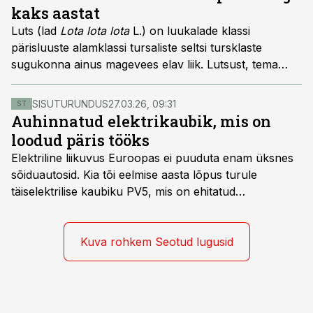
kaks aastat
Luts (lad
Lota lota lota
L.) on luukalade klassi
pärisluuste alamklassi tursaliste seltsi tursklaste
sugukonna ainus magevees elav liik. Lutsust, tema
eluringist ja kommetest kirjutab Leili Järv. Lugu ilmus
esmakordselt Kalastajas nr 38.
SISUTURUNDUS
27.03.26, 09:31
ST
Auhinnatud elektrikaubik, mis on
loodud päris tööks
Elektriline liikuvus Euroopas ei puuduta enam üksnes
sõiduautosid. Kia tõi eelmise aasta lõpus turule
täiselektrilise kaubiku PV5, mis on ehitatud
spetsiaalselt elektriliste kaubikute jaoks loodud
platvormile e-GMP.s ja pakub hulgaliselt võimalusi
tarbesõiduki konfigureerimiseks. Kia PV5 on saadaval
Kuva rohkem Seotud lugusid
kahe- ja kolmekohalise pakiautona, 5-kohalise
meeskonnakaubikuna ja viie- ning seitsmekohalise
reisijatebussina. Viimast saab kohaldada ka
invavedudeks. Aasta lõpus on mudel saadaval ka šassii