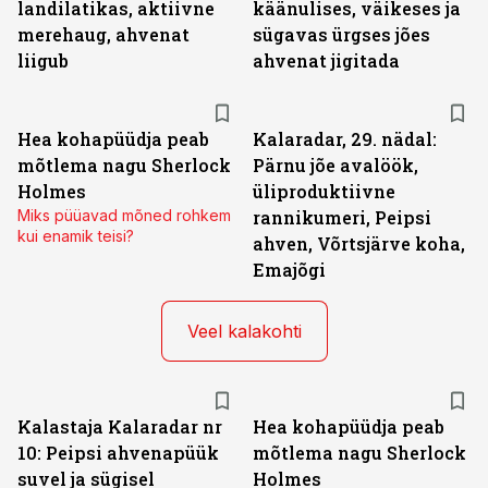
landilatikas, aktiivne
käänulises, väikeses ja
merehaug, ahvenat
sügavas ürgses jões
liigub
ahvenat jigitada
Hea kohapüüdja peab
Kalaradar, 29. nädal:
mõtlema nagu Sherlock
Pärnu jõe avalöök,
Holmes
üliproduktiivne
Miks püüavad mõned rohkem
rannikumeri, Peipsi
kui enamik teisi?
ahven, Võrtsjärve koha,
Emajõgi
Veel kalakohti
Kalastaja Kalaradar nr
Hea kohapüüdja peab
10: Peipsi ahvenapüük
mõtlema nagu Sherlock
suvel ja sügisel
Holmes