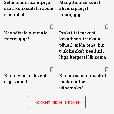
Selle imelihtsa nipiga
Mängitamise kunst
saad konksudelt rooste
ahvenapüügil
eemaldada
microjigiga
Kevadisele vimmale...
Praktilisi tarkusi
microjigiga!
kevadise siirdekala
püügil: mida teha, kui
ujuk hakkab pealiinil
liiga kergesti libisema
Kui ahven asub veidi
Kuidas saada linaskilt
sügavamal
mudamaitset
vähemaks?
Rohkem nippe ja nõkse