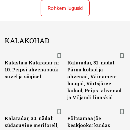
Rohkem lugusid
KALAKOHAD
Kalastaja Kalaradar nr
Kalaradar, 31. nädal:
10: Peipsi ahvenapüük
Pärnu kohad ja
suvel ja sügisel
ahvenad, Väinamere
haugid, Võrtsjärve
kohad, Peipsi ahvenad
ja Viljandi linaskid
Kalaradar, 30. nädal:
Põltsamaa jõe
südasuvine meriforell,
keskjooks: kuidas