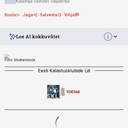
Kalastaja vastutav väljaandja
Kuula
Jaga
Salvesta
Vihja
Loe AI kokkuvõtet
Foto:
Shutterstock
Eesti Kalastusklubide Liit