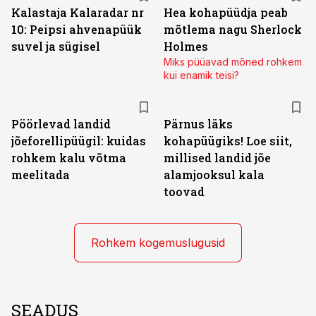
Kalastaja Kalaradar nr
Hea kohapüüdja peab
10: Peipsi ahvenapüük
mõtlema nagu Sherlock
suvel ja sügisel
Holmes
Miks püüavad mõned rohkem
kui enamik teisi?
Pöörlevad landid
Pärnus läks
jõeforellipüügil: kuidas
kohapüügiks! Loe siit,
rohkem kalu võtma
millised landid jõe
meelitada
alamjooksul kala
toovad
Rohkem kogemuslugusid
SEADUS