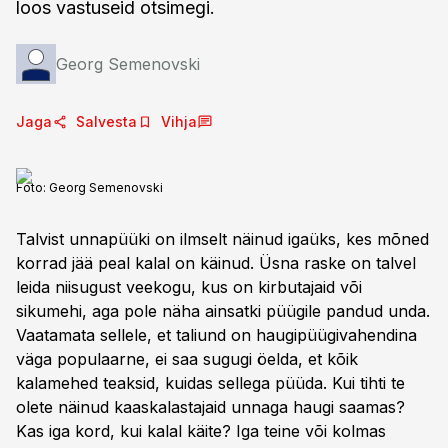
loos vastuseid otsimegi.
Georg Semenovski
Jaga
Salvesta
Vihja
Foto:
Georg Semenovski
Talvist unnapüüki on ilmselt näinud igaüks, kes mõned
korrad jää peal kalal on käinud. Üsna raske on talvel
leida niisugust veekogu, kus on kirbutajaid või
sikumehi, aga pole näha ainsatki püügile pandud unda.
Vaatamata sellele, et taliund on haugipüügivahendina
väga populaarne, ei saa sugugi öelda, et kõik
kalamehed teaksid, kuidas sellega püüda. Kui tihti te
olete näinud kaaskalastajaid unnaga haugi saamas?
Kas iga kord, kui kalal käite? Iga teine või kolmas