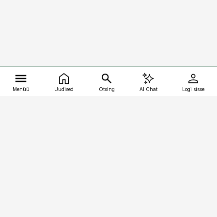
Menüü
Uudised
Otsing
AI Chat
Logi sisse
Vana-Lõuna 39/1, 19094 Tallinn
(+372) 667 0111
kalastaja@aripaev.ee
Telli
Reklaam
Firmast