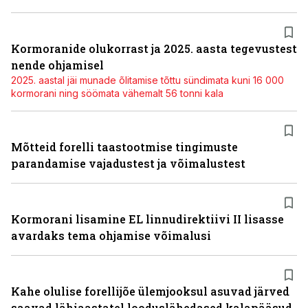
Kormoranide olukorrast ja 2025. aasta tegevustest
nende ohjamisel
2025. aastal jäi munade õlitamise tõttu sündimata kuni 16 000
kormorani ning söömata vähemalt 56 tonni kala
Mõtteid forelli taastootmise tingimuste
parandamise vajadustest ja võimalustest
Kormorani lisamine EL linnudirektiivi II lisasse
avardaks tema ohjamise võimalusi
Kahe olulise forellijõe ülemjooksul asuvad järved
saavad lähiaastatel looduslähedased kalapääsud