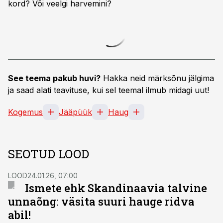
kord? Või veelgi harvemini?
See teema pakub huvi?
Hakka neid märksõnu jälgima
ja saad alati teavituse, kui sel teemal ilmub midagi uut!
Kogemus
Jääpüük
Haug
SEOTUD LOOD
LOOD
24.01.26, 07:00
Ismete ehk Skandinaavia talvine
unnaõng: väsita suuri hauge ridva
abil!