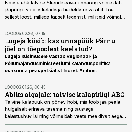
Ismete ehk talvine Skandinaavia unnaõng võimaldab
jääpüügil suurte kaladega heidelda ridva abil. Loe
sellest loost, millega täpselt tegemist, milliseid võimalusi
see kalamehele pakub ning kuidas sellega püütakse.
LOOD
05.02.26, 07:15
Lugeja küsib: kas unnapüük Pärnu
jõel on tõepoolest keelatud?
Lugeja küsimusele vastab Regionaal- ja
Põllumajandusministeeriumi kalanduspoliitika
osakonna peaspetsialist Indrek Ambos.
LOOD
03.01.26, 06:45
Abiks algajale: talvise kalapüügi ABC
Talvine kalapüük on põnev hobi, mis toob jää peale
hulgaliselt erineva taseme ning taustaga
kalastushuvilisi ning võimaldab veeta meeldivalt aega
värskes õhus. Selles loos annab kogenud talikalastaja
Georg Semenovski nõu neile, kes eeloleval talvel