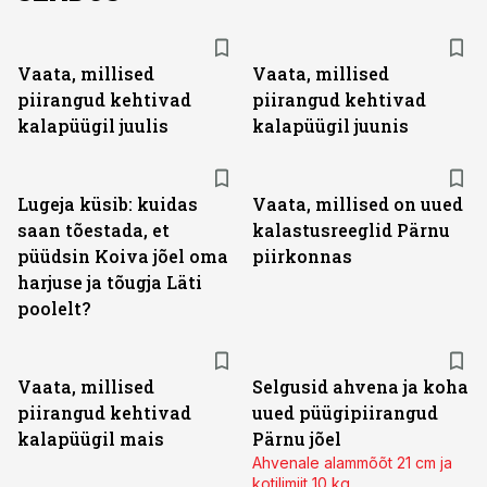
Vaata, millised
Vaata, millised
piirangud kehtivad
piirangud kehtivad
kalapüügil juulis
kalapüügil juunis
Lugeja küsib: kuidas
Vaata, millised on uued
saan tõestada, et
kalastusreeglid Pärnu
püüdsin Koiva jõel oma
piirkonnas
harjuse ja tõugja Läti
poolelt?
Vaata, millised
Selgusid ahvena ja koha
piirangud kehtivad
uued püügipiirangud
kalapüügil mais
Pärnu jõel
Ahvenale alammõõt 21 cm ja
kotilimiit 10 kg