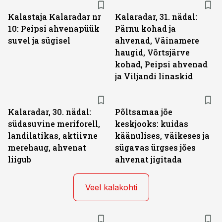
Kalastaja Kalaradar nr
Kalaradar, 31. nädal:
10: Peipsi ahvenapüük
Pärnu kohad ja
suvel ja sügisel
ahvenad, Väinamere
haugid, Võrtsjärve
kohad, Peipsi ahvenad
ja Viljandi linaskid
Kalaradar, 30. nädal:
Põltsamaa jõe
südasuvine meriforell,
keskjooks: kuidas
landilatikas, aktiivne
käänulises, väikeses ja
merehaug, ahvenat
sügavas ürgses jões
liigub
ahvenat jigitada
Veel kalakohti