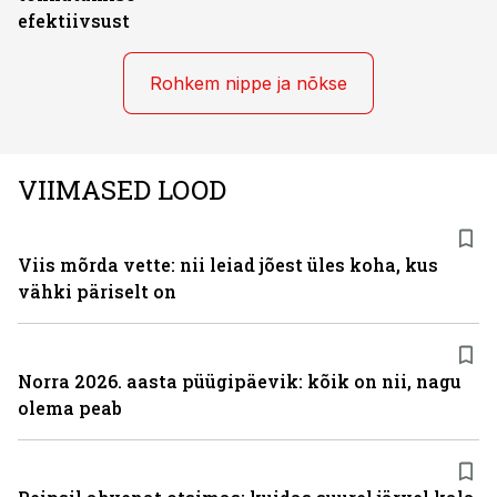
efektiivsust
Rohkem nippe ja nõkse
VIIMASED LOOD
Viis mõrda vette: nii leiad jõest üles koha, kus
vähki päriselt on
Norra 2026. aasta püügipäevik: kõik on nii, nagu
olema peab