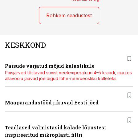
Rohkem seadustest
KESKKOND
Paisude varjatud mõjud kalastikule
Paisjärved tõstavad suvist veetemperatuuri 4–5 kraadi, muutes
allavoolu jäävad jõelõigud lõhe-neerueosliku kolleteks
Maaparandustööd rikuvad Eesti jõed
Teadlased valmistasid kalade lõpustest
inspireeritud mikroplasti filtri