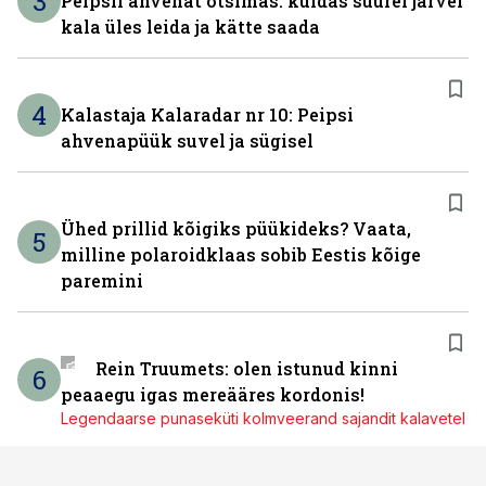
3
Peipsil ahvenat otsimas: kuidas suurel järvel
kala üles leida ja kätte saada
4
Kalastaja Kalaradar nr 10: Peipsi
ahvenapüük suvel ja sügisel
Ühed prillid kõigiks püükideks? Vaata,
5
milline polaroidklaas sobib Eestis kõige
paremini
Rein Truumets: olen istunud kinni
6
peaaegu igas mereääres kordonis!
Legendaarse punaseküti kolmveerand sajandit kalavetel