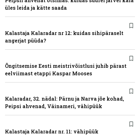
Peipsil ahvenat otsimas: kuidas suurel järvel kala
üles leida ja kätte saada
Kalastaja Kalaradar nr 12: kuidas sihipäraselt
angerjat püüda?
Õngitsemise Eesti meistrivõistlusi juhib pärast
eelviimast etappi Kaspar Mooses
Kalaradar, 32. nädal: Pärnu ja Narva jõe kohad,
Peipsi ahvenad, Väinameri, vähipüük
Kalastaja Kalaradar nr. 11: vähipüük