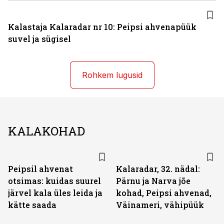
Kalastaja Kalaradar nr 10: Peipsi ahvenapüük
suvel ja sügisel
Rohkem lugusid
KALAKOHAD
Peipsil ahvenat
Kalaradar, 32. nädal:
otsimas: kuidas suurel
Pärnu ja Narva jõe
järvel kala üles leida ja
kohad, Peipsi ahvenad,
kätte saada
Väinameri, vähipüük