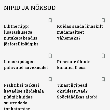
NIPID JA NÕKSUD
Lihtne nipp:
Kuidas saada linaskilt
lisaraskusega
mudamaitset
putukarakendus
vähemaks?
jõeforellipüügiks
Linaskipüügist
Pimedate õhtute
palavatel suvekuudel
kanalid, II osa
Praktilisi tarkusi
Tinast jigipead
kevadise siirdekala
oksüdeeruvad?
püügil: kuidas
Söögiäädikas aitab!
suurendada
tonkatamise