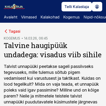
Telli Kalastaja
Avaleht
Viimased
Kalakohad
Kogemus
Nipid-nõksu
cebook
Tagasi
Twitter)
KOGEMUS
14.03.26, 06:45
Talvine haugipüük
kedIn
undadega: visadus viib sihile
ail
k
Talvist unnapüüki peetakse sageli passiivseks
tegevuseks, mille tulemus sõltub pigem
vedamisest kui varustusest ja taktikast. Kuidas on
lood tegelikult? Mida on vaja teada, et unnapüük
poleks vaid igav passimine? Milline und on kõige
parem? Neile ja mitmetele teistele talvist
unnapüüki puudutavatele küsimustele järgnevas