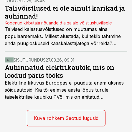
LOOD
26.12.25, 06:45
esmakordselt jääle plaanivad minna.
Talivõistlused ei ole ainult karikad ja
auhinnad!
Kogenud kirbutaja nõuandeid algajale võistlushuvilisele
Talvised kalastusvõistlused on muutumas aina
populaarsemaks. Millest alustada, kui tekib tahtmine
enda püügioskuseid kaaskalastajatega võrrelda?
Milline varustus on sobilik võistlustel osalemiseks?
Mida peaks teadma võistlustaktika kohta? Jäähooaja
SISUTURUNDUS
27.03.26, 09:31
ST
ootuses on paslik need asjad üle vaadata.
Auhinnatud elektrikaubik, mis on
loodud päris tööks
Elektriline liikuvus Euroopas ei puuduta enam üksnes
sõiduautosid. Kia tõi eelmise aasta lõpus turule
täiselektrilise kaubiku PV5, mis on ehitatud
spetsiaalselt elektriliste kaubikute jaoks loodud
platvormile e-GMP.s ja pakub hulgaliselt võimalusi
tarbesõiduki konfigureerimiseks. Kia PV5 on saadaval
Kuva rohkem Seotud lugusid
kahe- ja kolmekohalise pakiautona, 5-kohalise