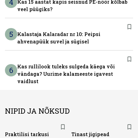
4
Kas 15 aastat kapis seisnud PE-nöör kõlbab
veel püügiks?
5
Kalastaja Kalaradar nr 10: Peipsi
ahvenapüük suvel ja sügisel
Kas rullilook tuleks sulgeda käega või
6
vändaga? Uurime kalameeste igavest
vaidlust
NIPID JA NÕKSUD
Praktilisi tarkusi
Tinast jigipead