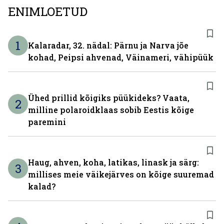
ENIMLOETUD
1
Kalaradar, 32. nädal: Pärnu ja Narva jõe
kohad, Peipsi ahvenad, Väinameri, vähipüük
Ühed prillid kõigiks püükideks? Vaata,
2
milline polaroidklaas sobib Eestis kõige
paremini
Haug, ahven, koha, latikas, linask ja särg:
3
millises meie väikejärves on kõige suuremad
kalad?