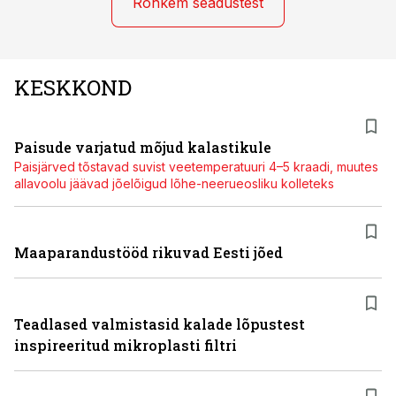
Rohkem seadustest
KESKKOND
Paisude varjatud mõjud kalastikule
Paisjärved tõstavad suvist veetemperatuuri 4–5 kraadi, muutes
allavoolu jäävad jõelõigud lõhe-neerueosliku kolleteks
Maaparandustööd rikuvad Eesti jõed
Teadlased valmistasid kalade lõpustest
inspireeritud mikroplasti filtri