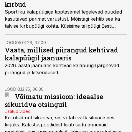
kirbud
Sportliku kalapüügiga tipptasemel tegelevad püüdjad
kasutavad parimat varustust. Mõistagi kehtib see ka
talvise kirbupüügi kohta. Küsisime talipüügi Eesti
meistrivõistlustel korduvalt kõrgeid kohti saanud
Konstantin Voznjukilt, millised ridvad ja kirbud on tema
LOOD
05.01.26, 07:00
arvates parimad ja miks. Usutavasti on sellest infost
Vaata, millised piirangud kehtivad
kasu ka lihtsurelikule harrastuspüüdjale. Harivat
kalapüügil jaanuaris
lugemist!
2026. aasta jaanuaris kehtivad kalapüügil järgnevad
piirangud ja kitsendused.
LOOD
13.12.25, 06:30
Võimatu missioon: ideaalse
sikuridva otsinguil
Lisatud video!
Kui otsid uut sikuritva, siis võtab valik silmade ees
kirjuks. Kalastuspoodidest leiab sadu erinevaid
mudeleid, kuid universaalset, kõigisse püügioludesse