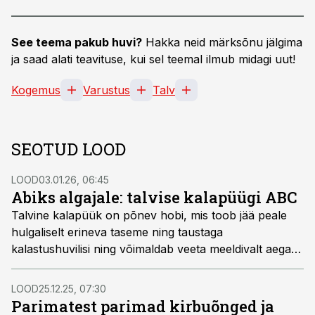
See teema pakub huvi?
Hakka neid märksõnu jälgima
ja saad alati teavituse, kui sel teemal ilmub midagi uut!
Kogemus
Varustus
Talv
SEOTUD LOOD
LOOD
03.01.26, 06:45
Abiks algajale: talvise kalapüügi ABC
Talvine kalapüük on põnev hobi, mis toob jää peale
hulgaliselt erineva taseme ning taustaga
kalastushuvilisi ning võimaldab veeta meeldivalt aega
värskes õhus. Selles loos annab kogenud talikalastaja
Georg Semenovski nõu neile, kes eeloleval talvel
LOOD
25.12.25, 07:30
esmakordselt jääle plaanivad minna.
Parimatest parimad kirbuõnged ja