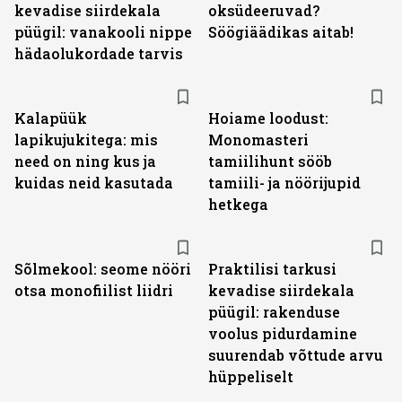
kevadise siirdekala
oksüdeeruvad?
püügil: vanakooli nippe
Söögiäädikas aitab!
hädaolukordade tarvis
Kalapüük
Hoiame loodust:
lapikujukitega: mis
Monomasteri
need on ning kus ja
tamiilihunt sööb
kuidas neid kasutada
tamiili- ja nöörijupid
hetkega
Sõlmekool: seome nööri
Praktilisi tarkusi
otsa monofiilist liidri
kevadise siirdekala
püügil: rakenduse
voolus pidurdamine
suurendab võttude arvu
hüppeliselt