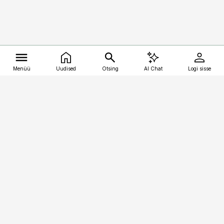
Menüü
Uudised
Otsing
AI Chat
Logi sisse
Vana-Lõuna 39/1, 19094 Tallinn
(+372) 667 0111
kalastaja@aripaev.ee
Telli
Reklaam
Firmast
Sisu kasutamisõigused
Ajakirjaniku
eetikakoodeks