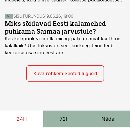
sobivat lahendust pole. Millised trendid talvises
sikupüügis valitsevad ning millega uue toki soetamisel
SISUTURUNDUS
19.06.26, 18:00
ST
arvestada?
Miks sõidavad Eesti kalamehed
puhkama Saimaa järvistule?
Kas kalapüük võib olla midagi palju enamat kui lihtne
kalalkäik? Uus luksus on see, kui keegi teine teeb
keerulise osa sinu eest ära.
Kuva rohkem Seotud lugusid
24H
72H
Nädal