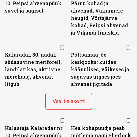
10: Peipsi ahvenapüük
Pärnu kohad ja
suvel ja sügisel
ahvenad, Väinamere
haugid, Võrtsjärve
kohad, Peipsi ahvenad
ja Viljandi linaskid
Kalaradar, 30. nädal:
Põltsamaa jõe
südasuvine meriforell,
keskjooks: kuidas
landilatikas, aktiivne
käänulises, väikeses ja
merehaug, ahvenat
sügavas ürgses jões
liigub
ahvenat jigitada
Veel kalakohti
Kalastaja Kalaradar nr
Hea kohapüüdja peab
10: Peipsi ahvenapüük
mõtlema nagu Sherlock