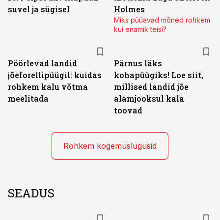
suvel ja sügisel
Holmes
Miks püüavad mõned rohkem
kui enamik teisi?
Pöörlevad landid
Pärnus läks
jõeforellipüügil: kuidas
kohapüügiks! Loe siit,
rohkem kalu võtma
millised landid jõe
meelitada
alamjooksul kala
toovad
Rohkem kogemuslugusid
SEADUS