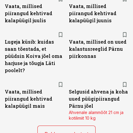
Vaata, millised
Vaata, millised
piirangud kehtivad
piirangud kehtivad
kalapüügil juulis
kalapüügil juunis
Lugeja küsib: kuidas
Vaata, millised on uued
saan tõestada, et
kalastusreeglid Pärnu
püüdsin Koiva jõel oma
piirkonnas
harjuse ja tõugja Läti
poolelt?
Vaata, millised
Selgusid ahvena ja koha
piirangud kehtivad
uued püügipiirangud
kalapüügil mais
Pärnu jõel
Ahvenale alammõõt 21 cm ja
kotilimiit 10 kg