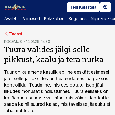
Telli Kalastaja
Avaleht
Viimased
Kalakohad
Kogemus
Nipid-nõksu
cebook
Tagasi
Twitter)
KOGEMUS
14.01.26, 14:30
Tuura valides jälgi selle
kedIn
pikkust, kaalu ja tera nurka
ail
k
Tuur on kalamehe kasulik abiline eeskätt esimesel
jääl, sellega toksides on hea enda ees jää paksust
kontrollida. Teadmine, mis ees ootab, lisab jääl
liikudes mõnusat kindlustunnet. Tuura eeliseks on
ka jääaugu suuruse valimine, mis võimaldab kätte
saada ka nii suured kalad, mis tavalisse jääauku ei
taha mahtuda.