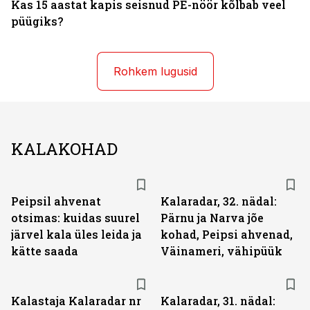
Kas 15 aastat kapis seisnud PE-nöör kõlbab veel
püügiks?
Rohkem lugusid
KALAKOHAD
Peipsil ahvenat
Kalaradar, 32. nädal:
otsimas: kuidas suurel
Pärnu ja Narva jõe
järvel kala üles leida ja
kohad, Peipsi ahvenad,
kätte saada
Väinameri, vähipüük
Kalastaja Kalaradar nr
Kalaradar, 31. nädal: