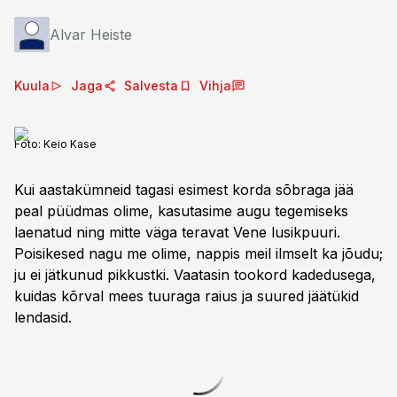
Alvar Heiste
Kuula
Jaga
Salvesta
Vihja
Foto:
Keio Kase
Kui aastakümneid tagasi esimest korda sõbraga jää
peal püüdmas olime, kasutasime augu tegemiseks
laenatud ning mitte väga teravat Vene lusikpuuri.
Poisikesed nagu me olime, nappis meil ilmselt ka jõudu;
ju ei jätkunud pikkustki. Vaatasin tookord kadedusega,
kuidas kõrval mees tuuraga raius ja suured jäätükid
lendasid.