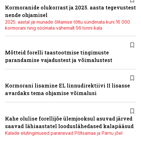
Kormoranide olukorrast ja 2025. aasta tegevustest
nende ohjamisel
2025. aastal jäi munade õlitamise tõttu sündimata kuni 16 000
kormorani ning söömata vähemalt 56 tonni kala
Mõtteid forelli taastootmise tingimuste
parandamise vajadustest ja võimalustest
Kormorani lisamine EL linnudirektiivi II lisasse
avardaks tema ohjamise võimalusi
Kahe olulise forellijõe ülemjooksul asuvad järved
saavad lähiaastatel looduslähedased kalapääsud
Kalade elutingimused paranevad Põltsamaa ja Pärnu jõel