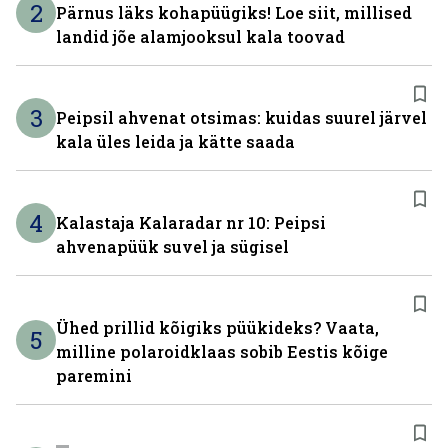
2
Pärnus läks kohapüügiks! Loe siit, millised
landid jõe alamjooksul kala toovad
3
Peipsil ahvenat otsimas: kuidas suurel järvel
kala üles leida ja kätte saada
4
Kalastaja Kalaradar nr 10: Peipsi
ahvenapüük suvel ja sügisel
Ühed prillid kõigiks püükideks? Vaata,
5
milline polaroidklaas sobib Eestis kõige
paremini