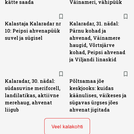
kätte saada
Väinameri, vähipüük
Kalastaja Kalaradar nr
Kalaradar, 31. nädal:
10: Peipsi ahvenapüük
Pärnu kohad ja
suvel ja sügisel
ahvenad, Väinamere
haugid, Võrtsjärve
kohad, Peipsi ahvenad
ja Viljandi linaskid
Kalaradar, 30. nädal:
Põltsamaa jõe
südasuvine meriforell,
keskjooks: kuidas
landilatikas, aktiivne
käänulises, väikeses ja
merehaug, ahvenat
sügavas ürgses jões
liigub
ahvenat jigitada
Veel kalakohti