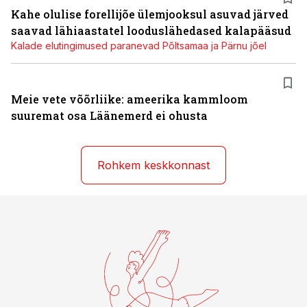
Kahe olulise forellijõe ülemjooksul asuvad järved
saavad lähiaastatel looduslähedased kalapääsud
Kalade elutingimused paranevad Põltsamaa ja Pärnu jõel
Meie vete võõrliike: ameerika kammloom
suuremat osa Läänemerd ei ohusta
Rohkem keskkonnast