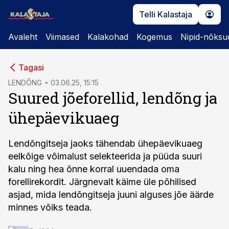
Telli Kalastaja
Avaleht
Viimased
Kalakohad
Kogemus
Nipid-nõksu
cebook
Tagasi
Twitter)
LENDÕNG
03.06.25, 15:15
Suured jõeforellid, lendõng ja
kedIn
ühepäevikuaeg
ail
k
Lendõngitseja jaoks tähendab ühepäevikuaeg
eelkõige võimalust selekteerida ja püüda suuri
kalu ning hea õnne korral uuendada oma
forellirekordit. Järgnevalt käime üle põhilised
asjad, mida lendõngitseja juuni alguses jõe äärde
minnes võiks teada.