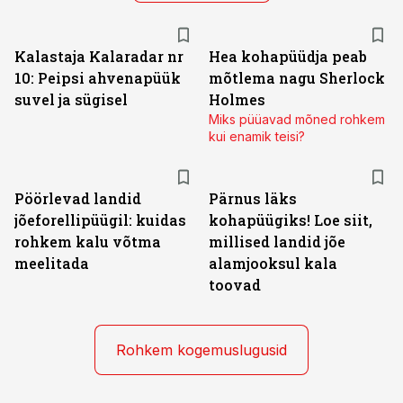
Kalastaja Kalaradar nr
Hea kohapüüdja peab
10: Peipsi ahvenapüük
mõtlema nagu Sherlock
suvel ja sügisel
Holmes
Miks püüavad mõned rohkem
kui enamik teisi?
Pöörlevad landid
Pärnus läks
jõeforellipüügil: kuidas
kohapüügiks! Loe siit,
rohkem kalu võtma
millised landid jõe
meelitada
alamjooksul kala
toovad
Rohkem kogemuslugusid