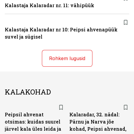
Kalastaja Kalaradar nr. 11: vähipüük
Kalastaja Kalaradar nr 10: Peipsi ahvenapüük
suvel ja sügisel
Rohkem lugusid
KALAKOHAD
Peipsil ahvenat
Kalaradar, 32. nädal:
otsimas: kuidas suurel
Pärnu ja Narva jõe
järvel kala üles leida ja
kohad, Peipsi ahvenad,