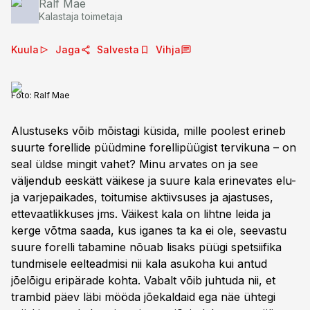
Ralf Mae
Kalastaja toimetaja
Kuula
Jaga
Salvesta
Vihja
Foto:
Ralf Mae
Alustuseks võib mõistagi küsida, mille poolest erineb
suurte forellide püüdmine forellipüügist tervikuna – on
seal üldse mingit vahet? Minu arvates on ja see
väljendub eeskätt väikese ja suure kala erinevates elu-
ja varjepaikades, toitumise aktiivsuses ja ajastuses,
ettevaatlikkuses jms. Väikest kala on lihtne leida ja
kerge võtma saada, kus iganes ta ka ei ole, seevastu
suure forelli tabamine nõuab lisaks püügi spetsiifika
tundmisele eelteadmisi nii kala asukoha kui antud
jõelõigu eripärade kohta. Vabalt võib juhtuda nii, et
trambid päev läbi mööda jõekaldaid ega näe ühtegi