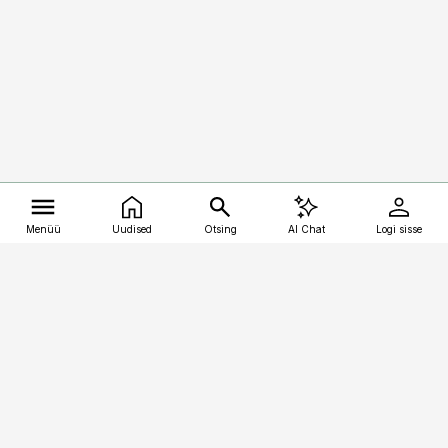
Menüü
Uudised
Otsing
AI Chat
Logi sisse
Vana-Lõuna 39/1, 19094 Tallinn
(+372) 667 0111
kalastaja@aripaev.ee
Telli
Reklaam