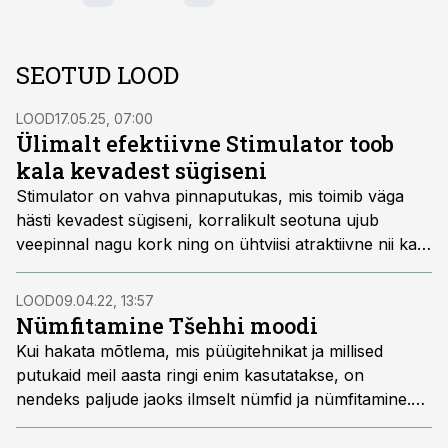
SEOTUD LOOD
LOOD
17.05.25, 07:00
Ülimalt efektiivne Stimulator toob
kala kevadest sügiseni
Stimulator on vahva pinnaputukas, mis toimib väga
hästi kevadest sügiseni, korralikult seotuna ujub
veepinnal nagu kork ning on ühtviisi atraktiivne nii kala
kui ka kalamehe silmale. Kuna Stimulatoriga on
püütavad praktiliselt kõik pinnalt toituvad kalad,
LOOD
09.04.22, 13:57
maksab sel söödal pikemalt peatuda.
Nümfitamine Tšehhi moodi
Kui hakata mõtlema, mis püügitehnikat ja millised
putukaid meil aasta ringi enim kasutatakse, on
nendeks paljude jaoks ilmselt nümfid ja nümfitamine.
Põhjus on lihtne – nümfidega on püütavad pea kõik
lendõngekalad läbi enamuse püügihooaja ning seda