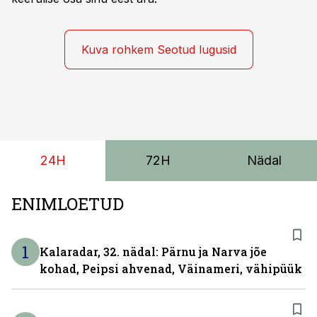
Kuva rohkem Seotud lugusid
24H
72H
Nädal
ENIMLOETUD
1
Kalaradar, 32. nädal: Pärnu ja Narva jõe
kohad, Peipsi ahvenad, Väinameri, vähipüük