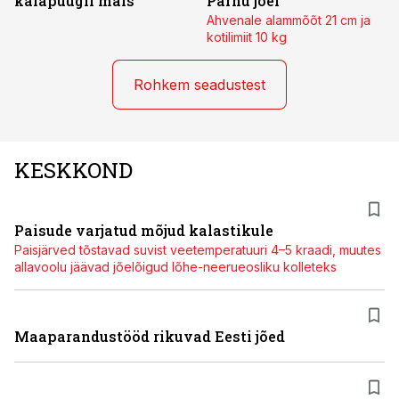
kalapüügil mais
Pärnu jõel
Ahvenale alammõõt 21 cm ja
kotilimiit 10 kg
Rohkem seadustest
KESKKOND
Paisude varjatud mõjud kalastikule
Paisjärved tõstavad suvist veetemperatuuri 4–5 kraadi, muutes
allavoolu jäävad jõelõigud lõhe-neerueosliku kolleteks
Maaparandustööd rikuvad Eesti jõed