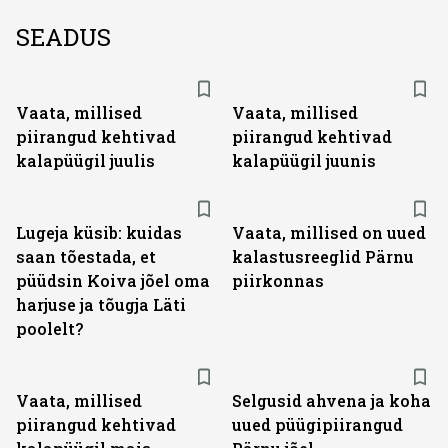
SEADUS
Vaata, millised
Vaata, millised
piirangud kehtivad
piirangud kehtivad
kalapüügil juulis
kalapüügil juunis
Lugeja küsib: kuidas
Vaata, millised on uued
saan tõestada, et
kalastusreeglid Pärnu
püüdsin Koiva jõel oma
piirkonnas
harjuse ja tõugja Läti
poolelt?
Vaata, millised
Selgusid ahvena ja koha
piirangud kehtivad
uued püügipiirangud