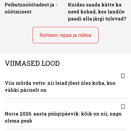
Peibutussöötadest ja -
Kuidas saada kätte ka
söötmisest
need kohad, kes landile
paadi alla järgi tulevad?
Rohkem nippe ja nõkse
VIIMASED LOOD
Viis mõrda vette: nii leiad jõest üles koha, kus
vähki päriselt on
Norra 2026. aasta püügipäevik: kõik on nii, nagu
olema peab