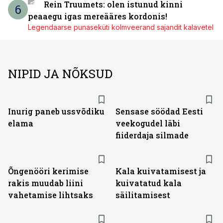
Rein Truumets: olen istunud kinni
6
peaaegu igas mereääres kordonis!
Legendaarse punaseküti kolmveerand sajandit kalavetel
NIPID JA NÕKSUD
Inurig paneb ussvõdiku
Sensase söödad Eesti
elama
veekogudel läbi
fiiderdaja silmade
Õngenööri kerimise
Kala kuivatamisest ja
rakis muudab liini
kuivatatud kala
vahetamise lihtsaks
säilitamisest