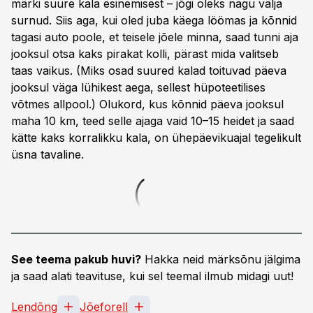
märki suure kala esinemisest – jõgi oleks nagu välja
surnud. Siis aga, kui oled juba käega löömas ja kõnnid
tagasi auto poole, et teisele jõele minna, saad tunni aja
jooksul otsa kaks pirakat kolli, pärast mida valitseb
taas vaikus. (Miks osad suured kalad toituvad päeva
jooksul väga lühikest aega, sellest hüpoteetilises
võtmes allpool.) Olukord, kus kõnnid päeva jooksul
maha 10 km, teed selle ajaga vaid 10–15 heidet ja saad
kätte kaks korralikku kala, on ühepäevikuajal tegelikult
üsna tavaline.
See teema pakub huvi?
Hakka neid märksõnu jälgima
ja saad alati teavituse, kui sel teemal ilmub midagi uut!
Lendõng
Jõeforell