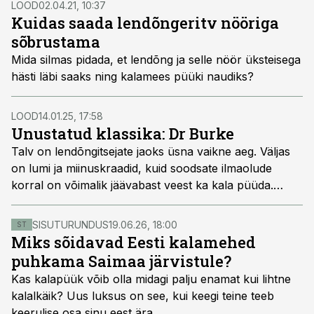
LOOD
02.04.21, 10:37
saab praktiseerida peaaegu kõigil veekogudel. Nii ongi
Kuidas saada lendõngeritv nööriga
paslik hooaja alguses vaadelda nümfidega püüki ning
sõbrustama
selle ilmselt kuulsaimat vormi,
Czech nymphing
’ut ehk
Mida silmas pidada, et lendõng ja selle nöör üksteisega
Tšehhi nümfitamist, mis sisaldab endas nii putukat kui
hästi läbi saaks ning kalamees püüki naudiks?
püügitehnikat.
LOOD
14.01.25, 17:58
Unustatud klassika: Dr Burke
Talv on lendõngitsejate jaoks üsna vaikne aeg. Väljas
on lumi ja miinuskraadid, kuid soodsate ilmaolude
korral on võimalik jäävabast veest ka kala püüda.
Eelkõige on sel ajal püügikaladeks pärast kudemist
jõgedesse talvituma jäänud lõhed ja meriforellid,
SISUTURUNDUS
19.06.26, 18:00
ST
keeluaja lõppedes ka jõeforell. Järgnev lugu on
Miks sõidavad Eesti kalamehed
märgade putukate klassikasse kuuluvast putukast
puhkama Saimaa järvistule?
nimega Dr Burke. See on sööt, millele tasub kindlasti
Kas kalapüük võib olla midagi palju enamat kui lihtne
tähelepanu pöörata ning talvisel ja varakevadisel ajal
kalalkäik? Uus luksus on see, kui keegi teine teeb
ka püügiaega anda.
keerulise osa sinu eest ära.