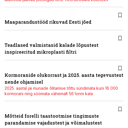
Maaparandustööd rikuvad Eesti jõed
Teadlased valmistasid kalade lõpustest
inspireeritud mikroplasti filtri
Kormoranide olukorrast ja 2025. aasta tegevustest
nende ohjamisel
2025. aastal jäi munade õlitamise tõttu sündimata kuni 16 000
kormorani ning söömata vähemalt 56 tonni kala
Mõtteid forelli taastootmise tingimuste
parandamise vajadustest ja võimalustest