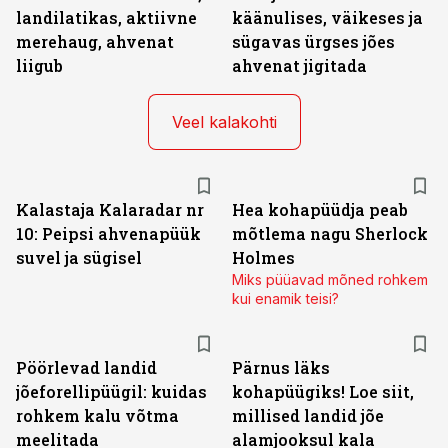
landilatikas, aktiivne
käänulises, väikeses ja
merehaug, ahvenat
sügavas ürgses jões
liigub
ahvenat jigitada
Veel kalakohti
Kalastaja Kalaradar nr
Hea kohapüüdja peab
10: Peipsi ahvenapüük
mõtlema nagu Sherlock
suvel ja sügisel
Holmes
Miks püüavad mõned rohkem
kui enamik teisi?
Pöörlevad landid
Pärnus läks
jõeforellipüügil: kuidas
kohapüügiks! Loe siit,
rohkem kalu võtma
millised landid jõe
meelitada
alamjooksul kala