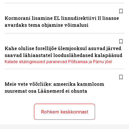
Kormorani lisamine EL linnudirektiivi II lisasse
avardaks tema ohjamise võimalusi
Kahe olulise forellijõe ülemjooksul asuvad järved
saavad lähiaastatel looduslähedased kalapääsud
Kalade elutingimused paranevad Põltsamaa ja Pärnu jõel
Meie vete võõrliike: ameerika kammloom
suuremat osa Läänemerd ei ohusta
Rohkem keskkonnast