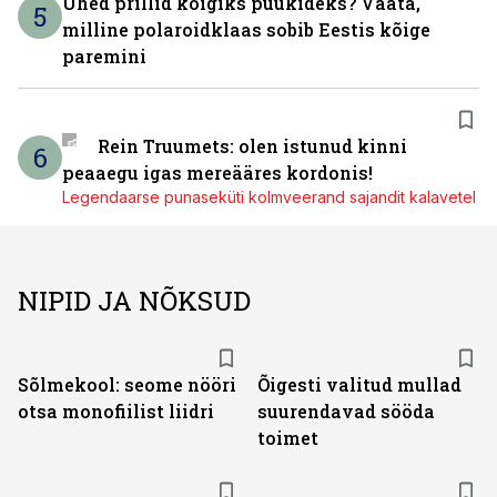
Ühed prillid kõigiks püükideks? Vaata,
5
milline polaroidklaas sobib Eestis kõige
paremini
Rein Truumets: olen istunud kinni
6
peaaegu igas mereääres kordonis!
Legendaarse punaseküti kolmveerand sajandit kalavetel
NIPID JA NÕKSUD
Sõlmekool: seome nööri
Õigesti valitud mullad
otsa monofiilist liidri
suurendavad sööda
toimet