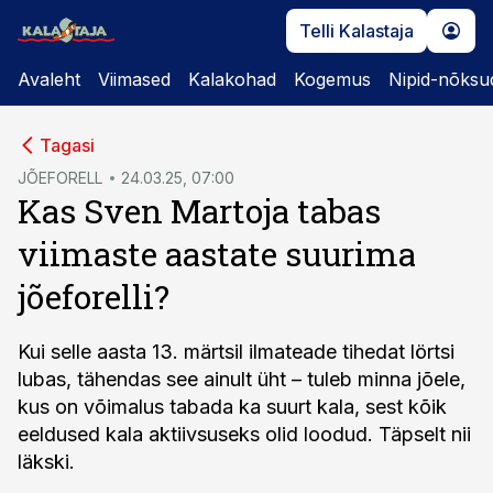
Telli Kalastaja
Avaleht
Viimased
Kalakohad
Kogemus
Nipid-nõksu
cebook
Tagasi
Twitter)
JÕEFORELL
24.03.25, 07:00
Kas Sven Martoja tabas
kedIn
viimaste aastate suurima
ail
jõeforelli?
k
Kui selle aasta 13. märtsil ilmateade tihedat lörtsi
lubas, tähendas see ainult üht – tuleb minna jõele,
kus on võimalus tabada ka suurt kala, sest kõik
eeldused kala aktiivsuseks olid loodud. Täpselt nii
läkski.