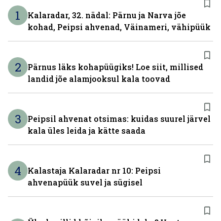
1
Kalaradar, 32. nädal: Pärnu ja Narva jõe
kohad, Peipsi ahvenad, Väinameri, vähipüük
2
Pärnus läks kohapüügiks! Loe siit, millised
landid jõe alamjooksul kala toovad
3
Peipsil ahvenat otsimas: kuidas suurel järvel
kala üles leida ja kätte saada
4
Kalastaja Kalaradar nr 10: Peipsi
ahvenapüük suvel ja sügisel