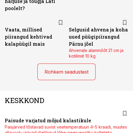
harjuse ja tõugja Läti
poolelt?
Vaata, millised
Selgusid ahvena ja koha
piirangud kehtivad
uued püügipiirangud
kalapüügil mais
Pärnu jõel
Ahvenale alammõõt 21 cm ja
kotilimiit 10 kg
Rohkem seadustest
KESKKOND
Paisude varjatud mõjud kalastikule
Paisjärved tõstavad suvist veetemperatuuri 4–5 kraadi, muutes
allavoolu jäävad jõelõigud lõhe-neerueosliku kolleteks