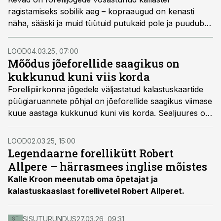
ragistamiseks sobilik aeg – kopraaugud on kenasti
näha, sääski ja muid tüütuid putukaid pole ja puudub
ka suviselt lopsakas rinnuni ulatuv rohi. Samuti pole
jõed jõudnud veel taimi täis kasvada, mistõttu saab
LOOD
04.03.25, 07:00
mugavalt püüda pikemate visetega. Kevadeks on
Mõõdus jõeforellide saagikus on
jõeforell jõudnud talvest ja kurnavast kudetrallist
kukkunud kuni viis korda
korralikult kosuda, võtab nii lanti kui lendõngeputukat
Forellipiirkonna jõgedele väljastatud kalastuskaartide
vägagi isukalt ja hakkab ka korralikult vastu.
püügiaruannete põhjal on jõeforellide saagikus viimase
Kalamees, kes sel ajal jõe ääres asju õigesti teeb, ei või
kuue aastaga kukkunud kuni viis korda. Sealjuures on
üldiselt saakide üle nuriseda.
huvitav, et langustrend ei puuduta vaid paari jõge, vaid
on kõigil üsna sarnane. Forellipüüdjate sõnul ei
LOOD
02.03.25, 15:00
puuduta saakide vähenemine aga üksnes
Legendaarne forellikütt Robert
kalastuskaardiga jõgesid, vaid ka enamikke ülejäänuid.
Allpere – härrasmees inglise mõistes
Kalle Kroon meenutab oma õpetajat ja
kalastuskaaslast forellivetel Robert Allperet.
SISUTURUNDUS
27.03.26, 09:31
ST