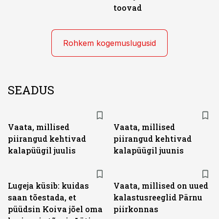
toovad
Rohkem kogemuslugusid
SEADUS
Vaata, millised
Vaata, millised
piirangud kehtivad
piirangud kehtivad
kalapüügil juulis
kalapüügil juunis
Lugeja küsib: kuidas
Vaata, millised on uued
saan tõestada, et
kalastusreeglid Pärnu
püüdsin Koiva jõel oma
piirkonnas