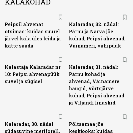
KALAKOHAD
Peipsil ahvenat
Kalaradar, 32. nädal:
otsimas: kuidas suurel
Pärnu ja Narva jõe
järvel kala üles leida ja
kohad, Peipsi ahvenad,
kätte saada
Väinameri, vähipüük
Kalastaja Kalaradar nr
Kalaradar, 31. nädal:
10: Peipsi ahvenapüük
Pärnu kohad ja
suvel ja sügisel
ahvenad, Väinamere
haugid, Võrtsjärve
kohad, Peipsi ahvenad
ja Viljandi linaskid
Kalaradar, 30. nädal:
Põltsamaa jõe
südasuvine meriforell,
keskjooks: kuidas