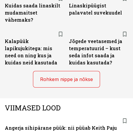
Kuidas saada linaskilt
Linaskipüügist
mudamaitset
palavatel suvekuudel
vähemaks?
Kalapüük
Jõgede veetasemed ja
lapikujukitega: mis
temperatuurid – kust
need on ning kus ja
seda infot saada ja
kuidas neid kasutada
kuidas kasutada?
Rohkem nippe ja nõkse
VIIMASED LOOD
Angerja sihipärane püük: nii püüab Keith Paju