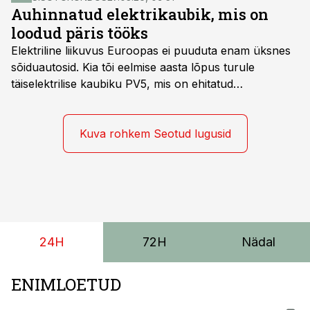
Auhinnatud elektrikaubik, mis on
loodud päris tööks
Elektriline liikuvus Euroopas ei puuduta enam üksnes
sõiduautosid. Kia tõi eelmise aasta lõpus turule
täiselektrilise kaubiku PV5, mis on ehitatud
spetsiaalselt elektriliste kaubikute jaoks loodud
platvormile e-GMP.s ja pakub hulgaliselt võimalusi
tarbesõiduki konfigureerimiseks. Kia PV5 on saadaval
Kuva rohkem Seotud lugusid
kahe- ja kolmekohalise pakiautona, 5-kohalise
meeskonnakaubikuna ja viie- ning seitsmekohalise
reisijatebussina. Viimast saab kohaldada ka
invavedudeks. Aasta lõpus on mudel saadaval ka šassii
versioonis.
24H
72H
Nädal
ENIMLOETUD