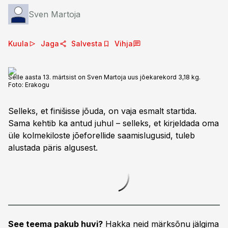
Sven Martoja
Kuula
Jaga
Salvesta
Vihja
Selle aasta 13. märtsist on Sven Martoja uus jõekarekord 3,18 kg.
Foto:
Erakogu
Selleks, et finišisse jõuda, on vaja esmalt startida.
Sama kehtib ka antud juhul – selleks, et kirjeldada oma
üle kolmekiloste jõeforellide saamislugusid, tuleb
alustada päris algusest.
See teema pakub huvi?
Hakka neid märksõnu jälgima