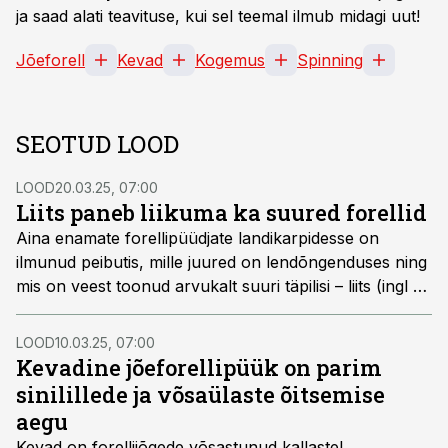
ja saad alati teavituse, kui sel teemal ilmub midagi uut!
Jõeforell
Kevad
Kogemus
Spinning
SEOTUD LOOD
LOOD
20.03.25, 07:00
Liits paneb liikuma ka suured forellid
Aina enamate forellipüüdjate landikarpidesse on
ilmunud peibutis, mille juured on lendõngenduses ning
mis on veest toonud arvukalt suuri täpilisi – liits (ingl k
leech
, soome k
liitsi
). Liitsidest, nende sidumisest,
sobivast varustusest ning kalapüügi nüanssidest
LOOD
10.03.25, 07:00
liitsidega – peamiselt forellipüügi võtmes – järgnevas
Kevadine jõeforellipüük on parim
loos juttu tulebki.
sinilillede ja võsaülaste õitsemise
aegu
Kevad on forellijõgede võsastunud kallastel