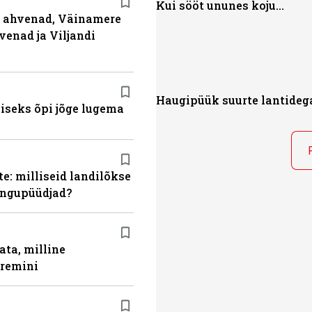
Kui sööt ununes koju...
ja ahvenad, Väinamere
venad ja Viljandi
Haugipüük suurte lantideg
miseks õpi jõge lugema
e: milliseid landilõkse
ingupüüdjad?
ata, milline
aremini