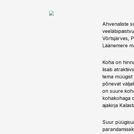
Ahvenaliste s
veeläbipaistv
Võrtsjärves, P
Läänemere ma
Koha on hinna
lisab atraktii
tema müügist 
põnevat välja
on suure koh
kohakohaga on 
ajakirja Kalas
Suur püügisu
parandamiseks