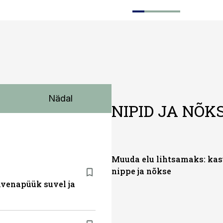
Nädal
NIPID JA NÕK
Muuda elu lihtsamaks: kas
nippe ja nõkse
ahvenapüük suvel ja