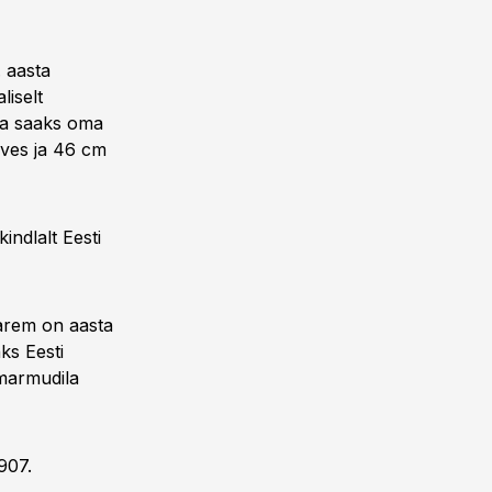
. aasta
liselt
oha saaks oma
rves ja 46 cm
indlalt Eesti
Varem on aasta
aks Eesti
ümarmudila
907.