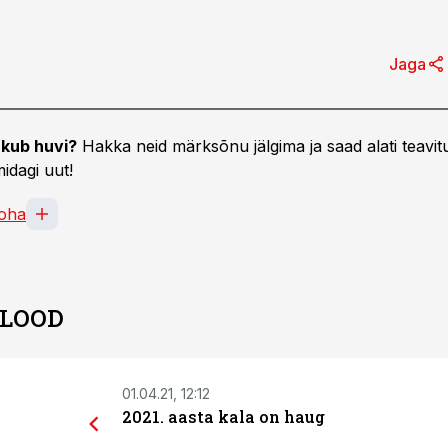
Jaga
kub huvi?
Hakka neid märksõnu jälgima ja saad alati teavitu
idagi uut!
oha
 LOOD
01.04.21, 12:12
2021. aasta kala on haug