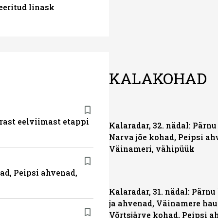
eeritud linask
KALAKOHAD
ärast eelviimast etappi
Kalaradar, 32. nädal: Pärnu 
Narva jõe kohad, Peipsi ah
Väinameri, vähipüük
had, Peipsi ahvenad,
Kalaradar, 31. nädal: Pärn
ja ahvenad, Väinamere hau
Võrtsjärve kohad, Peipsi 