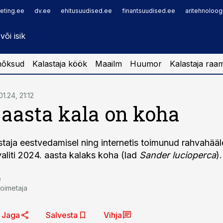
eting.ee
dv.ee
ehitusuudised.ee
finantsuudised.ee
aritehnoloog
nõksud
Kalastaja köök
Maailm
Huumor
Kalastaja raa
01.24, 21:12
 aasta kala on koha
astaja eestvedamisel ning internetis toimunud rahvahää
aliti 2024. aasta kalaks koha (lad
Sander lucioperca
).
e
toimetaja
Jaga
Salvesta
Vihja