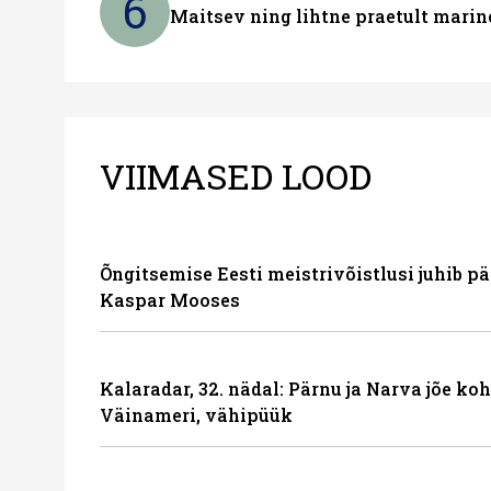
6
Maitsev ning lihtne praetult marin
VIIMASED LOOD
Õngitsemise Eesti meistrivõistlusi juhib p
Kaspar Mooses
Kalaradar, 32. nädal: Pärnu ja Narva jõe ko
Väinameri, vähipüük