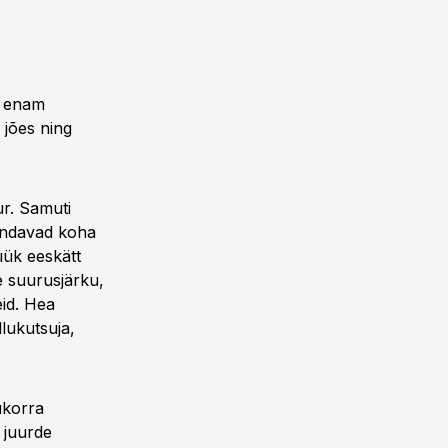
e enam
 jões ning
ur. Samuti
hindavad koha
üük eeskätt
e suurusjärku,
id. Hea
llukutsuja,
ukorra
 juurde