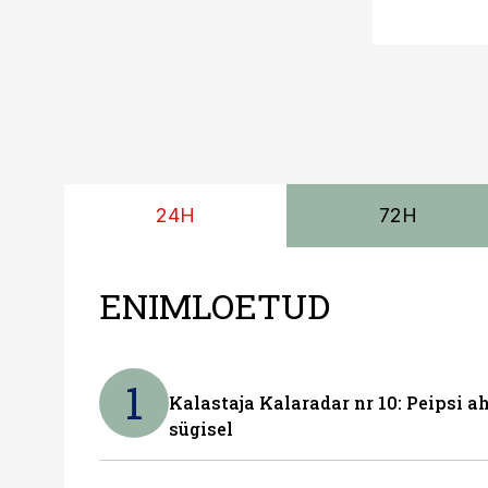
24H
72H
ENIMLOETUD
1
Kalastaja Kalaradar nr 10: Peipsi 
sügisel