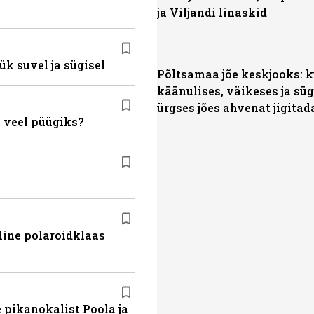
ja Viljandi linaskid
ük suvel ja sügisel
Põltsamaa jõe keskjooks: 
käänulises, väikeses ja sü
ürgses jões ahvenat jigitad
 veel püügiks?
line polaroidklaas
 pikanokalist Poola ja