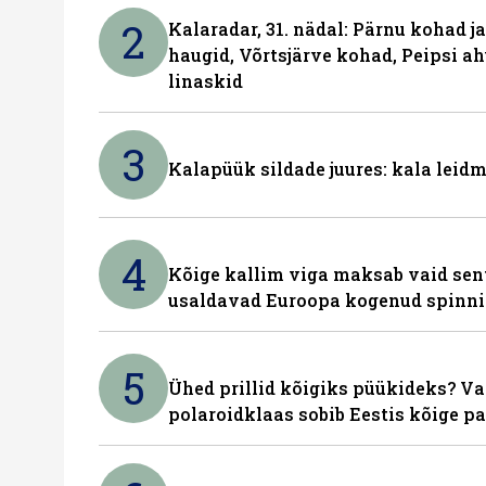
2
Kalaradar, 31. nädal: Pärnu kohad 
haugid, Võrtsjärve kohad, Peipsi ah
linaskid
3
Kalapüük sildade juures: kala leid
4
Kõige kallim viga maksab vaid sent
usaldavad Euroopa kogenud spinn
5
Ühed prillid kõigiks püükideks? Va
polaroidklaas sobib Eestis kõige p