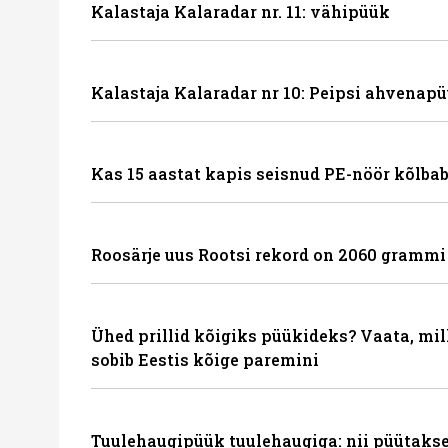
Kalastaja Kalaradar nr. 11: vähipüük
Kalastaja Kalaradar nr 10: Peipsi ahvenapü
Kas 15 aastat kapis seisnud PE-nöör kõlbab
Roosärje uus Rootsi rekord on 2060 grammi
Ühed prillid kõigiks püükideks? Vaata, mil
sobib Eestis kõige paremini
Tuulehaugipüük tuulehaugiga: nii püütakse