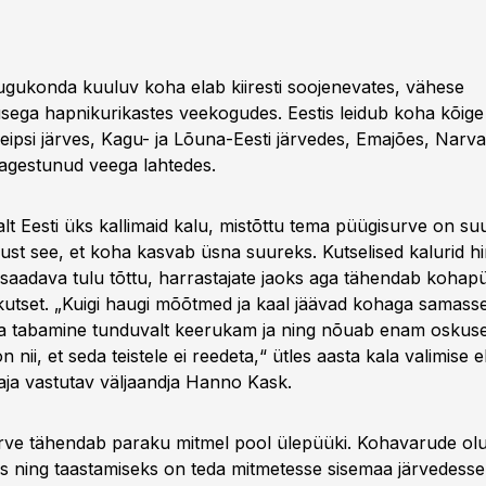
ugukonda kuuluv koha elab kiiresti soojenevates, vähese
usega hapnikurikastes veekogudes. Eestis leidub koha kõig
eipsi järves, Kagu- ja Lõuna-Eesti järvedes, Emajões, Narva
gestunud veega lahtedes.
lt Eesti üks kallimaid kalu, mistõttu tema püügisurve on su
vsust see, et koha kasvab üsna suureks. Kutselised kalurid 
saadava tulu tõttu, harrastajate jaoks aga tähendab kohap
kutset. „Kuigi haugi mõõtmed ja kaal jäävad kohaga samass
a tabamine tunduvalt keerukam ja ning nõuab enam oskuse
nii, et seda teistele ei reedeta,“ ütles aasta kala valimise e
taja vastutav väljaandja Hanno Kask.
rve tähendab paraku mitmel pool ülepüüki. Kohavarude ol
 ning taastamiseks on teda mitmetesse sisemaa järvedesse