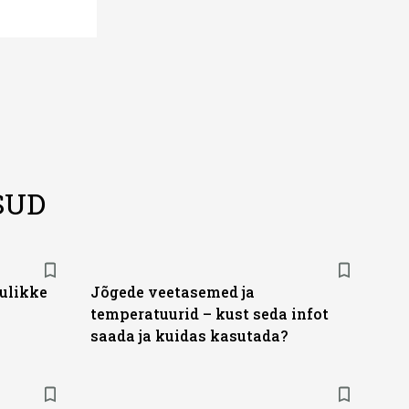
SUD
ulikke
Jõgede veetasemed ja
temperatuurid – kust seda infot
saada ja kuidas kasutada?