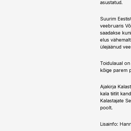
asustatud.
Suurim Eestist
veebruaris Võr
saadakse kuni
elus vähemalt
ülejäänud vee
Toidulaual on 
kõige parem p
Ajakirja Kalas
kala tiitlit ka
Kalastajate Se
poolt.
Lisainfo: Hann