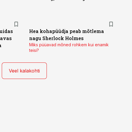
kuidas
Hea kohapüüdja peab mõtlema
gavas
nagu Sherlock Holmes
a
Miks püüavad mõned rohkem kui enamik
teisi?
Veel kalakohti