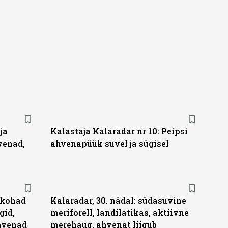
ja
Kalastaja Kalaradar nr 10: Peipsi
venad,
ahvenapüük suvel ja sügisel
u kohad
Kalaradar, 30. nädal: südasuvine
gid,
meriforell, landilatikas, aktiivne
ahvenad
merehaug, ahvenat liigub