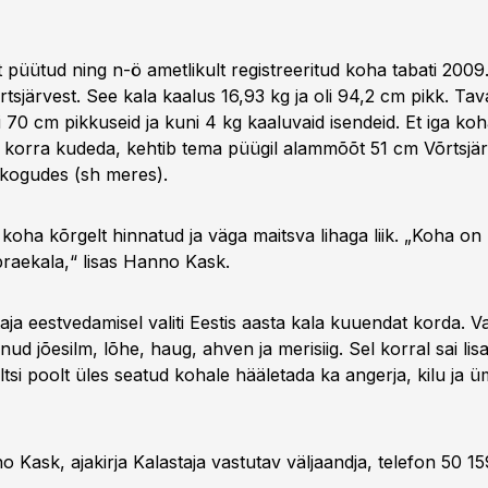
 püütud ning n-ö ametlikult registreeritud koha tabati 2009
tsjärvest. See kala kaalus 16,93 kg ja oli 94,2 cm pikk. Tava
 70 cm pikkuseid ja kuni 4 kg kaaluvaid isendeid. Et iga k
 korra kudeda, kehtib tema püügil alammõõt 51 cm Võrtsjä
kogudes (sh meres).
koha kõrgelt hinnatud ja väga maitsva lihaga liik. „Koha on k
raekala,“ lisas Hanno Kask.
taja eestvedamisel valiti Eestis aasta kala kuuendat korda. 
ndnud jõesilm, lõhe, haug, ahven ja merisiig. Sel korral sai lis
ltsi poolt üles seatud kohale hääletada ka angerja, kilu ja 
o Kask, ajakirja Kalastaja vastutav väljaandja, telefon 50 15