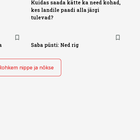
Kuidas saada kätte ka need kohad,
kes landile paadi alla järgi
tulevad?
a
Saba püsti: Ned rig
Rohkem nippe ja nõkse