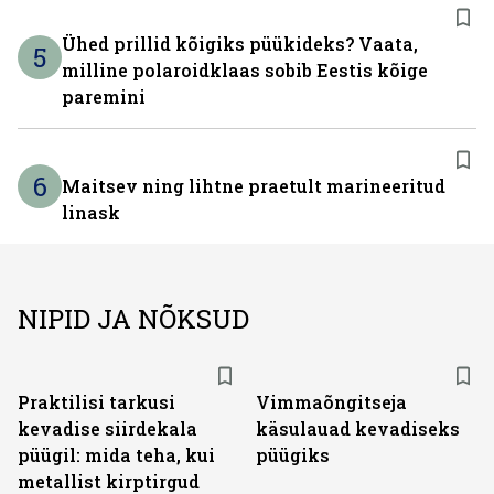
Ühed prillid kõigiks püükideks? Vaata,
5
milline polaroidklaas sobib Eestis kõige
paremini
6
Maitsev ning lihtne praetult marineeritud
linask
NIPID JA NÕKSUD
Praktilisi tarkusi
Vimmaõngitseja
kevadise siirdekala
käsulauad kevadiseks
püügil: mida teha, kui
püügiks
metallist kirptirgud