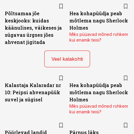
Põltsamaa jõe
Hea kohapüüdja peab
keskjooks: kuidas
mõtlema nagu Sherlock
käänulises, väikeses ja
Holmes
sügavas ürgses jões
Miks püüavad mõned rohkem
kui enamik teisi?
ahvenat jigitada
Veel kalakohti
Kalastaja Kalaradar nr
Hea kohapüüdja peab
10: Peipsi ahvenapüük
mõtlema nagu Sherlock
suvel ja sügisel
Holmes
Miks püüavad mõned rohkem
kui enamik teisi?
Pöörlevad landid
Pärnus läks