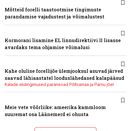
Mõtteid forelli taastootmise tingimuste
parandamise vajadustest ja võimalustest
Kormorani lisamine EL linnudirektiivi II lisasse
avardaks tema ohjamise võimalusi
Kahe olulise forellijõe ülemjooksul asuvad järved
saavad lähiaastatel looduslähedased kalapääsud
Kalade elutingimused paranevad Põltsamaa ja Pärnu jõel
Meie vete võõrliike: ameerika kammloom
suuremat osa Läänemerd ei ohusta