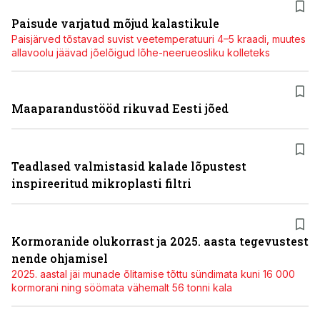
Paisude varjatud mõjud kalastikule
Paisjärved tõstavad suvist veetemperatuuri 4–5 kraadi, muutes
allavoolu jäävad jõelõigud lõhe-neerueosliku kolleteks
Maaparandustööd rikuvad Eesti jõed
Teadlased valmistasid kalade lõpustest
inspireeritud mikroplasti filtri
Kormoranide olukorrast ja 2025. aasta tegevustest
nende ohjamisel
2025. aastal jäi munade õlitamise tõttu sündimata kuni 16 000
kormorani ning söömata vähemalt 56 tonni kala