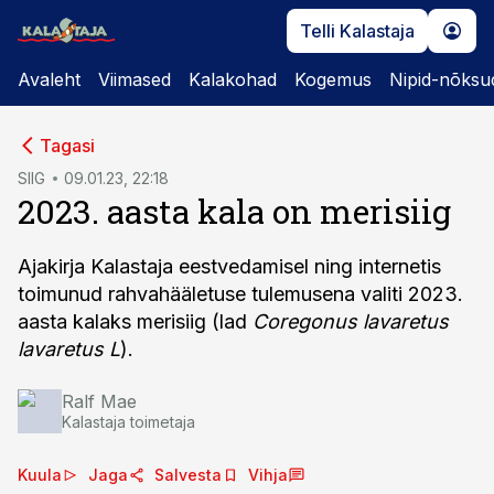
Telli Kalastaja
Avaleht
Viimased
Kalakohad
Kogemus
Nipid-nõksu
cebook
cebook
Tagasi
Twitter)
Twitter)
SIIG
09.01.23, 22:18
2023. aasta kala on merisiig
kedIn
kedIn
ail
ail
Ajakirja Kalastaja eestvedamisel ning internetis
toimunud rahvahääletuse tulemusena valiti 2023.
k
k
aasta kalaks merisiig (lad
Coregonus lavaretus
lavaretus L
).
Ralf Mae
Kalastaja toimetaja
Kuula
Jaga
Salvesta
Vihja