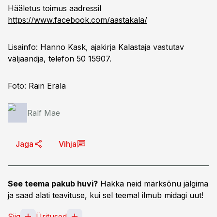
Hääletus toimus aadressil
https://www.facebook.com/aastakala/
Lisainfo: Hanno Kask, ajakirja Kalastaja vastutav
väljaandja, telefon 50 15907.
Foto: Rain Erala
Ralf Mae
Jaga
Vihja
See teema pakub huvi?
Hakka neid märksõnu jälgima
ja saad alati teavituse, kui sel teemal ilmub midagi uut!
Siig
Üritused