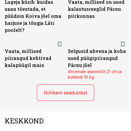
Lugeja küsib: kuidas
Vaata, millised on uued
saan tõestada, et
kalastusreeglid Pärnu
püüdsin Koiva jõel oma
piirkonnas
harjuse ja tõugja Läti
poolelt?
Vaata, millised
Selgusid ahvena ja koha
piirangud kehtivad
uued püügipiirangud
kalapüügil mais
Pärnu jõel
Ahvenale alammõõt 21 cm ja
kotilimiit 10 kg
Rohkem seadustest
KESKKOND