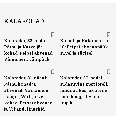
KALAKOHAD
Kalaradar, 32. nädal:
Kalastaja Kalaradar nr
Pärnu ja Narva jõe
10: Peipsi ahvenapüük
kohad, Peipsi ahvenad,
suvel ja sügisel
Väinameri, vähipüük
Kalaradar, 31. nädal:
Kalaradar, 30. nädal:
Pärnu kohad ja
südasuvine meriforell,
ahvenad, Väinamere
landilatikas, aktiivne
haugid, Võrtsjärve
merehaug, ahvenat
kohad, Peipsi ahvenad
liigub
ja Viljandi linaskid