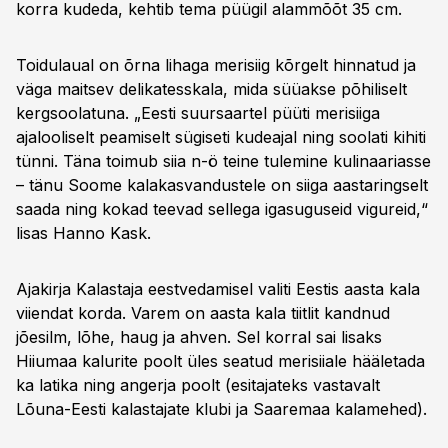
korra kudeda, kehtib tema püügil alammõõt 35 cm.
Toidulaual on õrna lihaga merisiig kõrgelt hinnatud ja
väga maitsev delikatesskala, mida süüakse põhiliselt
kergsoolatuna. „Eesti suursaartel püüti merisiiga
ajalooliselt peamiselt sügiseti kudeajal ning soolati kihiti
tünni. Täna toimub siia n-ö teine tulemine kulinaariasse
– tänu Soome kalakasvandustele on siiga aastaringselt
saada ning kokad teevad sellega igasuguseid vigureid,“
lisas Hanno Kask.
Ajakirja Kalastaja eestvedamisel valiti Eestis aasta kala
viiendat korda. Varem on aasta kala tiitlit kandnud
jõesilm, lõhe, haug ja ahven. Sel korral sai lisaks
Hiiumaa kalurite poolt üles seatud merisiiale hääletada
ka latika ning angerja poolt (esitajateks vastavalt
Lõuna-Eesti kalastajate klubi ja Saaremaa kalamehed).