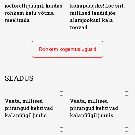
jõeforellipüügil: kuidas
kohapüügiks! Loe siit,
rohkem kalu võtma
millised landid jõe
meelitada
alamjooksul kala
toovad
Rohkem kogemuslugusid
SEADUS
Vaata, millised
Vaata, millised
piirangud kehtivad
piirangud kehtivad
kalapüügil juulis
kalapüügil juunis