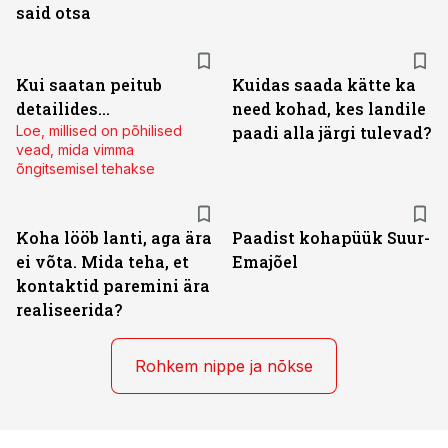
said otsa
Kui saatan peitub
Kuidas saada kätte ka
detailides...
need kohad, kes landile
Loe, millised on põhilised
paadi alla järgi tulevad?
vead, mida vimma
õngitsemisel tehakse
Koha lööb lanti, aga ära
Paadist kohapüük Suur-
ei võta. Mida teha, et
Emajõel
kontaktid paremini ära
realiseerida?
Rohkem nippe ja nõkse