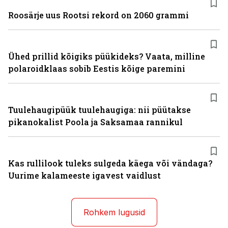
Roosärje uus Rootsi rekord on 2060 grammi
Ühed prillid kõigiks püükideks? Vaata, milline
polaroidklaas sobib Eestis kõige paremini
Tuulehaugipüük tuulehaugiga: nii püütakse
pikanokalist Poola ja Saksamaa rannikul
Kas rullilook tuleks sulgeda käega või vändaga?
Uurime kalameeste igavest vaidlust
Rohkem lugusid