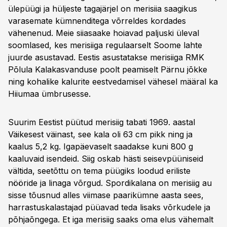
ülepüügi ja hüljeste tagajärjel on merisiia saagikus
varasemate kümnenditega võrreldes kordades
vähenenud. Meie siiasaake hoiavad paljuski üleval
soomlased, kes merisiiga regulaarselt Soome lahte
juurde asustavad. Eestis asustatakse merisiiga RMK
Põlula Kalakasvanduse poolt peamiselt Pärnu jõkke
ning kohalike kalurite eestvedamisel vähesel määral ka
Hiiumaa ümbrusesse.
Suurim Eestist püütud merisiig tabati 1969. aastal
Väikesest väinast, see kala oli 63 cm pikk ning ja
kaalus 5,2 kg. Igapäevaselt saadakse kuni 800 g
kaaluvaid isendeid. Siig oskab hästi seisevpüüniseid
vältida, seetõttu on tema püügiks loodud eriliste
nööride ja linaga võrgud. Spordikalana on merisiig au
sisse tõusnud alles viimase paarikümne aasta sees,
harrastuskalastajad püüavad teda lisaks võrkudele ja
põhjaõngega. Et iga merisiig saaks oma elus vähemalt