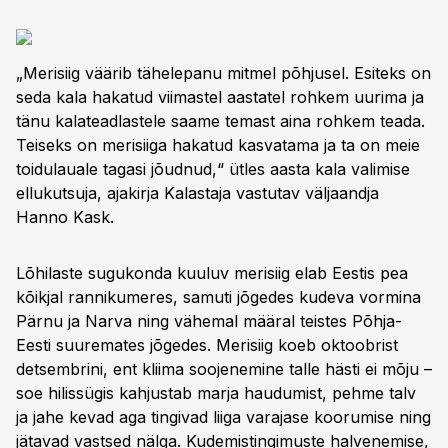
„Merisiig väärib tähelepanu mitmel põhjusel. Esiteks on
seda kala hakatud viimastel aastatel rohkem uurima ja
tänu kalateadlastele saame temast aina rohkem teada.
Teiseks on merisiiga hakatud kasvatama ja ta on meie
toidulauale tagasi jõudnud,“ ütles aasta kala valimise
ellukutsuja, ajakirja Kalastaja vastutav väljaandja
Hanno Kask.
Lõhilaste sugukonda kuuluv merisiig elab Eestis pea
kõikjal rannikumeres, samuti jõgedes kudeva vormina
Pärnu ja Narva ning vähemal määral teistes Põhja-
Eesti suuremates jõgedes. Merisiig koeb oktoobrist
detsembrini, ent kliima soojenemine talle hästi ei mõju –
soe hilissügis kahjustab marja haudumist, pehme talv
ja jahe kevad aga tingivad liiga varajase koorumise ning
jätavad vastsed nälga. Kudemistingimuste halvenemise,