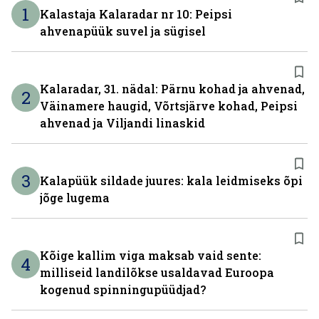
1
Kalastaja Kalaradar nr 10: Peipsi
ahvenapüük suvel ja sügisel
Kalaradar, 31. nädal: Pärnu kohad ja ahvenad,
2
Väinamere haugid, Võrtsjärve kohad, Peipsi
ahvenad ja Viljandi linaskid
3
Kalapüük sildade juures: kala leidmiseks õpi
jõge lugema
Kõige kallim viga maksab vaid sente:
4
milliseid landilõkse usaldavad Euroopa
kogenud spinningupüüdjad?