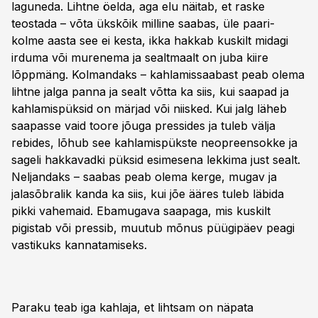
laguneda. Lihtne öelda, aga elu näitab, et raske
teostada – võta ükskõik milline saabas, üle paari-
kolme aasta see ei kesta, ikka hakkab kuskilt midagi
irduma või murenema ja sealtmaalt on juba kiire
lõppmäng. Kolmandaks – kahlamissaabast peab olema
lihtne jalga panna ja sealt võtta ka siis, kui saapad ja
kahlamispüksid on märjad või niisked. Kui jalg läheb
saapasse vaid toore jõuga pressides ja tuleb välja
rebides, lõhub see kahlamispükste neopreensokke ja
sageli hakkavadki püksid esimesena lekkima just sealt.
Neljandaks – saabas peab olema kerge, mugav ja
jalasõbralik kanda ka siis, kui jõe ääres tuleb läbida
pikki vahemaid. Ebamugava saapaga, mis kuskilt
pigistab või pressib, muutub mõnus püügipäev peagi
vastikuks kannatamiseks.
Paraku teab iga kahlaja, et lihtsam on näpata