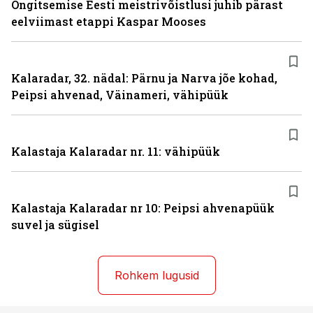
Õngitsemise Eesti meistrivõistlusi juhib pärast
eelviimast etappi Kaspar Mooses
Kalaradar, 32. nädal: Pärnu ja Narva jõe kohad,
Peipsi ahvenad, Väinameri, vähipüük
Kalastaja Kalaradar nr. 11: vähipüük
Kalastaja Kalaradar nr 10: Peipsi ahvenapüük
suvel ja sügisel
Rohkem lugusid