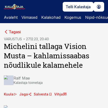
Telli Kalastaja
Avaleht
Viimased
Kalakohad
Kogemus
Nipid-nõksu
cebook
cebook
Tagasi
Twitter)
Twitter)
VARUSTUS
27.12.23, 20:40
Michelini tallaga Vision
kedIn
kedIn
Musta – kahlamissaabas
ail
ail
nõudlikule kalamehele
k
k
Ralf Mae
Kalastaja toimetaja
Kuula
Jaga
Salvesta
Vihja