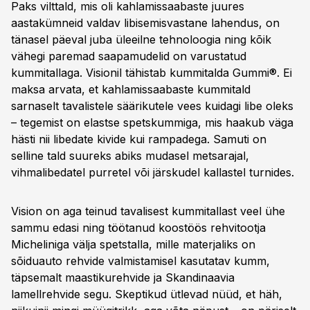
Paks vilttald, mis oli kahlamissaabaste juures
aastakümneid valdav libisemisvastane lahendus, on
tänasel päeval juba üleeilne tehnoloogia ning kõik
vähegi paremad saapamudelid on varustatud
kummitallaga. Visionil tähistab kummitalda Gummi®. Ei
maksa arvata, et kahlamissaabaste kummitald
sarnaselt tavalistele säärikutele vees kuidagi libe oleks
– tegemist on elastse spetskummiga, mis haakub väga
hästi nii libedate kivide kui rampadega. Samuti on
selline tald suureks abiks mudasel metsarajal,
vihmalibedatel purretel või järskudel kallastel turnides.
Vision on aga teinud tavalisest kummitallast veel ühe
sammu edasi ning töötanud koostöös rehvitootja
Micheliniga välja spetstalla, mille materjaliks on
sõiduauto rehvide valmistamisel kasutatav kumm,
täpsemalt maastikurehvide ja Skandinaavia
lamellrehvide segu. Skeptikud ütlevad nüüd, et häh,