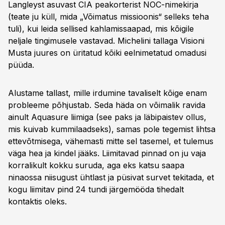
Langleyst asuvast CIA peakorterist NOC-nimekirja
(teate ju küll, mida „Võimatus missioonis“ selleks teha
tuli), kui leida sellised kahlamissaapad, mis kõigile
neljale tingimusele vastavad. Michelini tallaga Visioni
Musta juures on üritatud kõiki eelnimetatud omadusi
püüda.
Alustame tallast, mille irdumine tavaliselt kõige enam
probleeme põhjustab. Seda häda on võimalik ravida
ainult Aquasure liimiga (see paks ja läbipaistev ollus,
mis kuivab kummilaadseks), samas pole tegemist lihtsa
ettevõtmisega, vähemasti mitte sel tasemel, et tulemus
väga hea ja kindel jääks. Liimitavad pinnad on ju vaja
korralikult kokku suruda, aga eks katsu saapa
ninaossa niisugust ühtlast ja püsivat survet tekitada, et
kogu liimitav pind 24 tundi järgemööda tihedalt
kontaktis oleks.