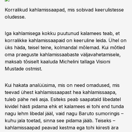
Korralikud kahlamissaapad, mis sobivad keerulistesse
oludesse.
Iga kahlamisega kokku puutunud kalamees teab, et
korralikke kahlamissaapaid on keeruline leida. Ühel on
üks häda, teisel teine, kolmandal mõlemad. Kui mõtled
oma praeguste kahlamissaabaste väljavahetamisele,
maksab tõsiselt kaaluda Michelini tallaga Visioni
Mustade ostmist.
Kui hakata analüüsima, mis on need omadused, mis
teevad ühest kahlamissaapast hea kahlamissaapa,
tuleb pähe neli asja. Esiteks peab saapatald libedatel
kividel hästi pidama ehk et kalamees ei tohi end tunda
nagu lehm libedal jääl, vaid nagu Baruto sumoringis –
kuhu jala toetad, sinna see pidama jääb. Teiseks –
kahlamissaapad peavad kestma ega tohi kiiresti ära