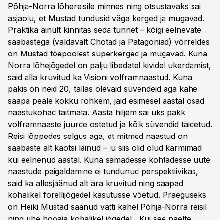
Põhja-Norra lõhereisile minnes ning otsustavaks sai
asjaolu, et Mustad tundusid väga kerged ja mugavad.
Praktika ainult kinnitas seda tunnet – kõigi eelnevate
saabastega (valdavalt Chotad ja Patagoniad) võrreldes
on Mustad tõepoolest superkerged ja mugavad. Kuna
Norra lõhejõgedel on palju libedatel kividel ukerdamist,
said alla kruvitud ka Visioni volframnaastud. Kuna
pakis on neid 20, tallas olevaid süvendeid aga kahe
saapa peale kokku rohkem, jäid esimesel aastal osad
naastukohad täitmata. Aasta hiljem sai üks pakk
volframnaaste juurde ostetud ja kõik süvendid täidetud.
Reisi lõppedes selgus aga, et mitmed naastud on
saabaste alt kaotsi läinud – ju siis olid olud karmimad
kui eelnenud aastal. Kuna samadesse kohtadesse uute
naastude paigaldamine ei tundunud perspektiivikas,
said ka allesjäänud alt ära kruvitud ning saapad
kohalikel forellijõgedel kasutusse võetud. Praeguseks
on Heiki Mustad saanud vatti kahel Põhja-Norra reisil
ning ühe hooaja kohalikel jõgedel. „Kui see naelte