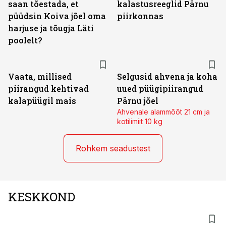
saan tõestada, et
kalastusreeglid Pärnu
püüdsin Koiva jõel oma
piirkonnas
harjuse ja tõugja Läti
poolelt?
Vaata, millised
Selgusid ahvena ja koha
piirangud kehtivad
uued püügipiirangud
kalapüügil mais
Pärnu jõel
Ahvenale alammõõt 21 cm ja
kotilimiit 10 kg
Rohkem seadustest
KESKKOND