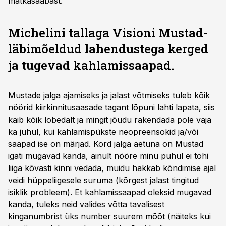
matkasaabast.
Michelini tallaga Visioni Mustad-
läbimõeldud lahendustega kerged
ja tugevad kahlamissaapad.
Mustade jalga ajamiseks ja jalast võtmiseks tuleb kõik
nöörid kiirkinnitusaasade tagant lõpuni lahti lapata, siis
käib kõik lobedalt ja mingit jõudu rakendada pole vaja
ka juhul, kui kahlamispükste neopreensokid ja/või
saapad ise on märjad. Kord jalga aetuna on Mustad
igati mugavad kanda, ainult nööre minu puhul ei tohi
liiga kõvasti kinni vedada, muidu hakkab kõndimise ajal
veidi hüppeliigesele suruma (kõrgest jalast tingitud
isiklik probleem). Et kahlamissaapad oleksid mugavad
kanda, tuleks neid valides võtta tavalisest
kinganumbrist üks number suurem mõõt (näiteks kui