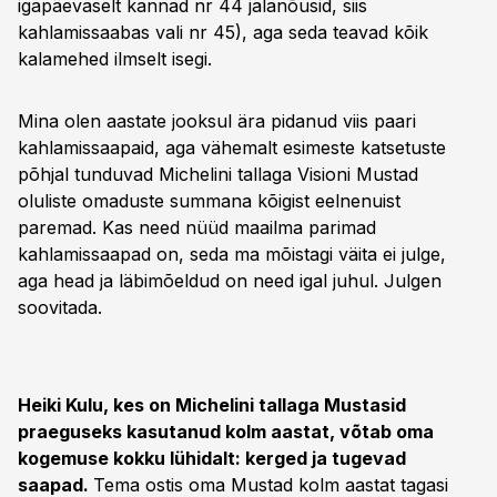
igapäevaselt kannad nr 44 jalanõusid, siis
kahlamissaabas vali nr 45), aga seda teavad kõik
kalamehed ilmselt isegi.
Mina olen aastate jooksul ära pidanud viis paari
kahlamissaapaid, aga vähemalt esimeste katsetuste
põhjal tunduvad Michelini tallaga Visioni Mustad
oluliste omaduste summana kõigist eelnenuist
paremad. Kas need nüüd maailma parimad
kahlamissaapad on, seda ma mõistagi väita ei julge,
aga head ja läbimõeldud on need igal juhul. Julgen
soovitada.
Heiki Kulu, kes on Michelini tallaga Mustasid
praeguseks kasutanud kolm aastat, võtab oma
kogemuse kokku lühidalt: kerged ja tugevad
saapad.
Tema ostis oma Mustad kolm aastat tagasi