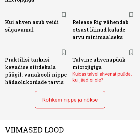
Kui ahven asub veidi
Release Rig vähendab
sügavamal
otsast läinud kalade
arvu minimaalseks
Praktilisi tarkusi
Talvine ahvenapüük
kevadise siirdekala
microjigiga
püügil: vanakooli nippe
Kuidas talvel ahvenat püüda,
kui jääd ei ole?
hädaolukordade tarvis
Rohkem nippe ja nõkse
VIIMASED LOOD