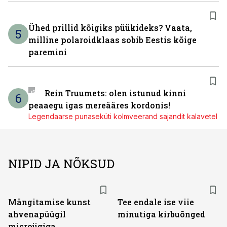
Ühed prillid kõigiks püükideks? Vaata,
5
milline polaroidklaas sobib Eestis kõige
paremini
Rein Truumets: olen istunud kinni
6
peaaegu igas mereääres kordonis!
Legendaarse punaseküti kolmveerand sajandit kalavetel
NIPID JA NÕKSUD
Mängitamise kunst
Tee endale ise viie
ahvenapüügil
minutiga kirbuõnged
microjigiga