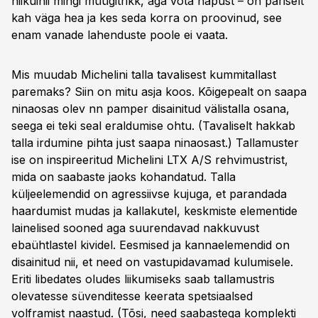
niikuinii mingi müügitrikk, aga võta näpust – on päriselt
kah väga hea ja kes seda korra on proovinud, see
enam vanade lahenduste poole ei vaata.
Mis muudab Michelini talla tavalisest kummitallast
paremaks? Siin on mitu asja koos. Kõigepealt on saapa
ninaosas olev nn pamper disainitud välistalla osana,
seega ei teki seal eraldumise ohtu. (Tavaliselt hakkab
talla irdumine pihta just saapa ninaosast.) Tallamuster
ise on inspireeritud Michelini LTX A/S rehvimustrist,
mida on saabaste jaoks kohandatud. Talla
küljeelemendid on agressiivse kujuga, et parandada
haardumist mudas ja kallakutel, keskmiste elementide
lainelised sooned aga suurendavad nakkuvust
ebaühtlastel kividel. Eesmised ja kannaelemendid on
disainitud nii, et need on vastupidavamad kulumisele.
Eriti libedates oludes liikumiseks saab tallamustris
olevatesse süvenditesse keerata spetsiaalsed
volframist naastud. (Tõsi, need saabastega komplekti