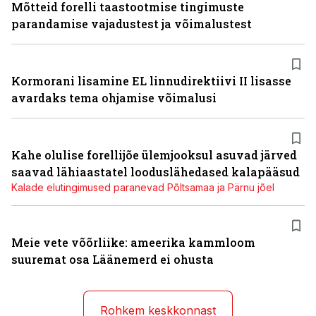
Mõtteid forelli taastootmise tingimuste
parandamise vajadustest ja võimalustest
Kormorani lisamine EL linnudirektiivi II lisasse
avardaks tema ohjamise võimalusi
Kahe olulise forellijõe ülemjooksul asuvad järved
saavad lähiaastatel looduslähedased kalapääsud
Kalade elutingimused paranevad Põltsamaa ja Pärnu jõel
Meie vete võõrliike: ameerika kammloom
suuremat osa Läänemerd ei ohusta
Rohkem keskkonnast