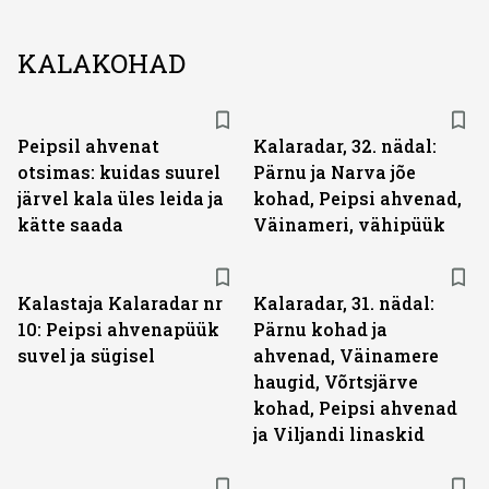
KALAKOHAD
Peipsil ahvenat
Kalaradar, 32. nädal:
otsimas: kuidas suurel
Pärnu ja Narva jõe
järvel kala üles leida ja
kohad, Peipsi ahvenad,
kätte saada
Väinameri, vähipüük
Kalastaja Kalaradar nr
Kalaradar, 31. nädal:
10: Peipsi ahvenapüük
Pärnu kohad ja
suvel ja sügisel
ahvenad, Väinamere
haugid, Võrtsjärve
kohad, Peipsi ahvenad
ja Viljandi linaskid