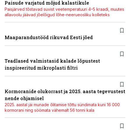
Paisude varjatud mõjud kalastikule
Paisjärved tõstavad suvist veetemperatuuri 4–5 kraadi, muutes
allavoolu jäävad jõelõigud lõhe-neerueosliku kolleteks
Maaparandustööd rikuvad Eesti jõed
Teadlased valmistasid kalade lõpustest
inspireeritud mikroplasti filtri
Kormoranide olukorrast ja 2025. aasta tegevustest
nende ohjamisel
2025. aastal jäi munade õlitamise tõttu sündimata kuni 16 000
kormorani ning söömata vähemalt 56 tonni kala