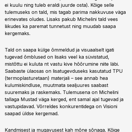
ei kuulu ning tuleb eraldi juurde osta). Kõige selle
tulemuseks on tald, mis tagab parima nakkuvuse väga
erinevates oludes. Lisaks pakub Michelini tald vees
liikudes ka paremat tunnetust ning muudab saapa
kergemaks.
Tald on saapa külge õmmeldud ja visuaalselt igati
tugevad õmblused on lisaks veel ka süvistatud,
mistõttu ei kuluta nt vastu kive hõõrumine niite läbi.
Saabaste ülaosas on lisatugevduseks kasutatud TPU
(termoplasturetaan) materjali – see annab hea
kulumiskindluse, muutmata sealjuures saabast
suuremaks ja raskemaks. Tulemusena on Michelini
tallaga Mustad väga kerged, ent samal ajal tugevad ja
vastupidavad. Võrreldes konkurentidega on Visioni
saapad üldse kergemad.
Kandmisest ja mugavusest kah mõne sõnaga. Kõige