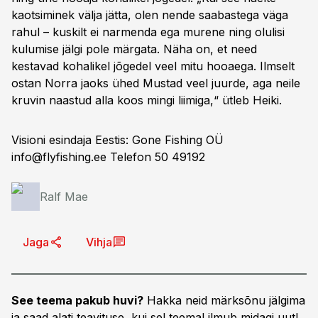
kaotsiminek välja jätta, olen nende saabastega väga
rahul – kuskilt ei narmenda ega murene ning olulisi
kulumise jälgi pole märgata. Näha on, et need
kestavad kohalikel jõgedel veel mitu hooaega. Ilmselt
ostan Norra jaoks ühed Mustad veel juurde, aga neile
kruvin naastud alla koos mingi liimiga,“ ütleb Heiki.
Visioni esindaja Eestis: Gone Fishing OÜ
info@flyfishing.ee
Telefon 50 49192
Ralf Mae
Jaga
Vihja
See teema pakub huvi?
Hakka neid märksõnu jälgima
ja saad alati teavituse, kui sel teemal ilmub midagi uut!