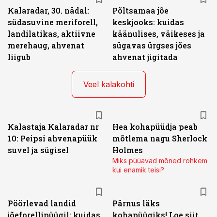
Kalaradar, 30. nädal:
Põltsamaa jõe
südasuvine meriforell,
keskjooks: kuidas
landilatikas, aktiivne
käänulises, väikeses ja
merehaug, ahvenat
sügavas ürgses jões
liigub
ahvenat jigitada
Veel kalakohti
Kalastaja Kalaradar nr
Hea kohapüüdja peab
10: Peipsi ahvenapüük
mõtlema nagu Sherlock
suvel ja sügisel
Holmes
Miks püüavad mõned rohkem
kui enamik teisi?
Pöörlevad landid
Pärnus läks
jõeforellipüügil: kuidas
kohapüügiks! Loe siit,