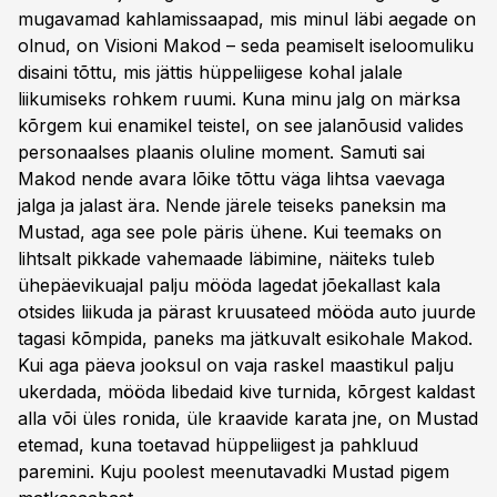
mugavamad kahlamissaapad, mis minul läbi aegade on
olnud, on Visioni Makod – seda peamiselt iseloomuliku
disaini tõttu, mis jättis hüppeliigese kohal jalale
liikumiseks rohkem ruumi. Kuna minu jalg on märksa
kõrgem kui enamikel teistel, on see jalanõusid valides
personaalses plaanis oluline moment. Samuti sai
Makod nende avara lõike tõttu väga lihtsa vaevaga
jalga ja jalast ära. Nende järele teiseks paneksin ma
Mustad, aga see pole päris ühene. Kui teemaks on
lihtsalt pikkade vahemaade läbimine, näiteks tuleb
ühepäevikuajal palju mööda lagedat jõekallast kala
otsides liikuda ja pärast kruusateed mööda auto juurde
tagasi kõmpida, paneks ma jätkuvalt esikohale Makod.
Kui aga päeva jooksul on vaja raskel maastikul palju
ukerdada, mööda libedaid kive turnida, kõrgest kaldast
alla või üles ronida, üle kraavide karata jne, on Mustad
etemad, kuna toetavad hüppeliigest ja pahkluud
paremini. Kuju poolest meenutavadki Mustad pigem