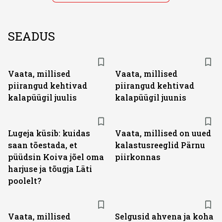
SEADUS
Vaata, millised
Vaata, millised
piirangud kehtivad
piirangud kehtivad
kalapüügil juulis
kalapüügil juunis
Lugeja küsib: kuidas
Vaata, millised on uued
saan tõestada, et
kalastusreeglid Pärnu
püüdsin Koiva jõel oma
piirkonnas
harjuse ja tõugja Läti
poolelt?
Vaata, millised
Selgusid ahvena ja koha