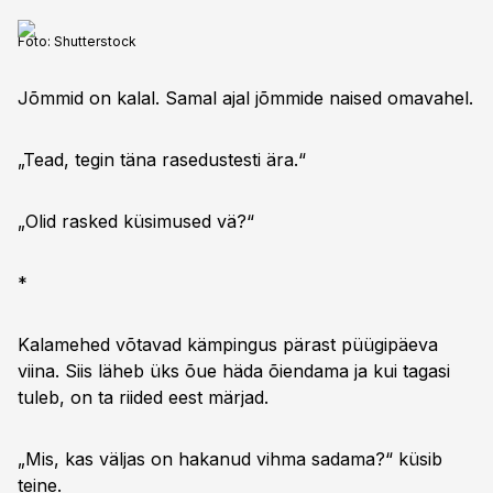
Foto:
Shutterstock
Jõmmid on kalal. Samal ajal jõmmide naised omavahel.
„Tead, tegin täna rasedustesti ära.“
„Olid rasked küsimused vä?“
*
Kalamehed võtavad kämpingus pärast püügipäeva
viina. Siis läheb üks õue häda õiendama ja kui tagasi
tuleb, on ta riided eest märjad.
„Mis, kas väljas on hakanud vihma sadama?“ küsib
teine.