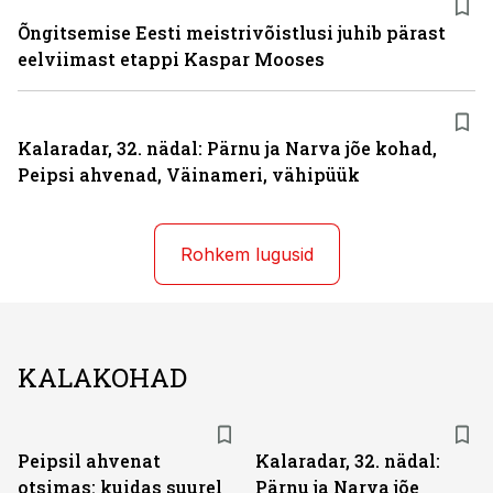
Õngitsemise Eesti meistrivõistlusi juhib pärast
eelviimast etappi Kaspar Mooses
Kalaradar, 32. nädal: Pärnu ja Narva jõe kohad,
Peipsi ahvenad, Väinameri, vähipüük
Rohkem lugusid
KALAKOHAD
Peipsil ahvenat
Kalaradar, 32. nädal:
otsimas: kuidas suurel
Pärnu ja Narva jõe