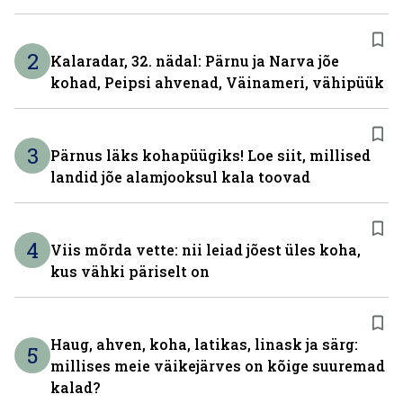
2
Kalaradar, 32. nädal: Pärnu ja Narva jõe
kohad, Peipsi ahvenad, Väinameri, vähipüük
3
Pärnus läks kohapüügiks! Loe siit, millised
landid jõe alamjooksul kala toovad
4
Viis mõrda vette: nii leiad jõest üles koha,
kus vähki päriselt on
Haug, ahven, koha, latikas, linask ja särg:
5
millises meie väikejärves on kõige suuremad
kalad?