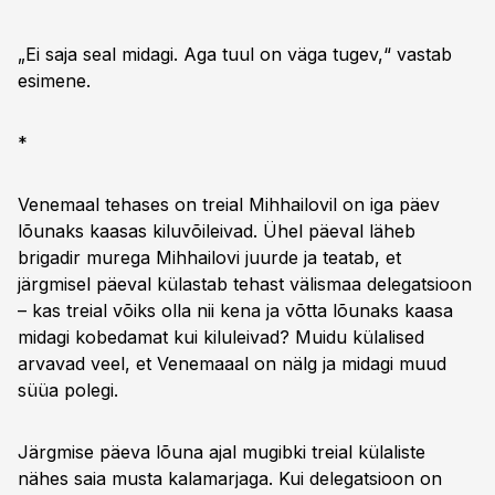
„Ei saja seal midagi. Aga tuul on väga tugev,“ vastab
esimene.
*
Venemaal tehases on treial Mihhailovil on iga päev
lõunaks kaasas kiluvõileivad. Ühel päeval läheb
brigadir murega Mihhailovi juurde ja teatab, et
järgmisel päeval külastab tehast välismaa delegatsioon
– kas treial võiks olla nii kena ja võtta lõunaks kaasa
midagi kobedamat kui kiluleivad? Muidu külalised
arvavad veel, et Venemaaal on nälg ja midagi muud
süüa polegi.
Järgmise päeva lõuna ajal mugibki treial külaliste
nähes saia musta kalamarjaga. Kui delegatsioon on