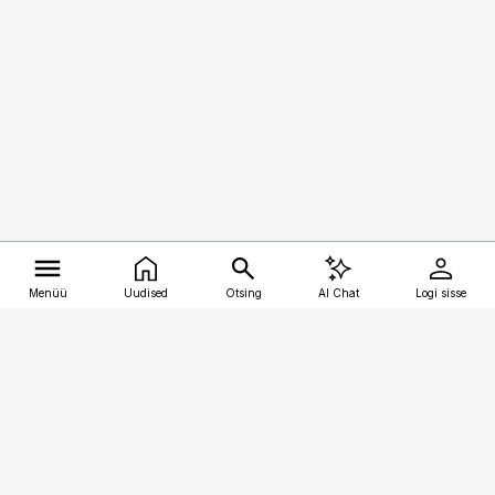
Menüü
Uudised
Otsing
AI Chat
Logi sisse
Vana-Lõuna 39/1, 19094 Tallinn
(+372) 667 0111
kalastaja@aripaev.ee