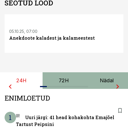
SEOTUD LOOD
05.10.25, 07:00
Anekdoote kaladest ja kalameestest
24H
72H
Nädal
ENIMLOETUD
1
Uuri järgi: 41 head kohakohta Emajõel
Tartust Peipsini