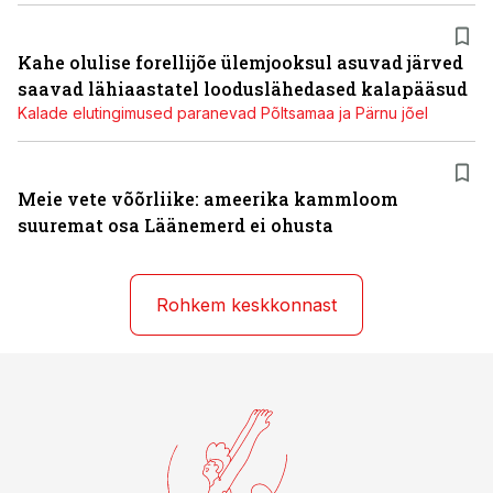
Kahe olulise forellijõe ülemjooksul asuvad järved
saavad lähiaastatel looduslähedased kalapääsud
Kalade elutingimused paranevad Põltsamaa ja Pärnu jõel
Meie vete võõrliike: ameerika kammloom
suuremat osa Läänemerd ei ohusta
Rohkem keskkonnast