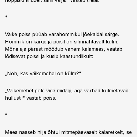
noppisid kiludelt silmi välja!“ vastab treial.
*
Väike poiss püüab varahommikul jõekaldal särge.
Hommik on karge ja poisil on silmnähtavalt külm.
Mõne aja pärast möödub vanem kalamees, vaatab
lõdisevat poissi ja küsib kaastundlikult:
„Noh, kas väikemehel on külm?“
„Väikemehel pole viga midagi, aga varbad külmetavad
hullusti!“ vastab poiss.
*
Mees naaseb hilja õhtul mitmepäevaselt kalaretkelt, ise