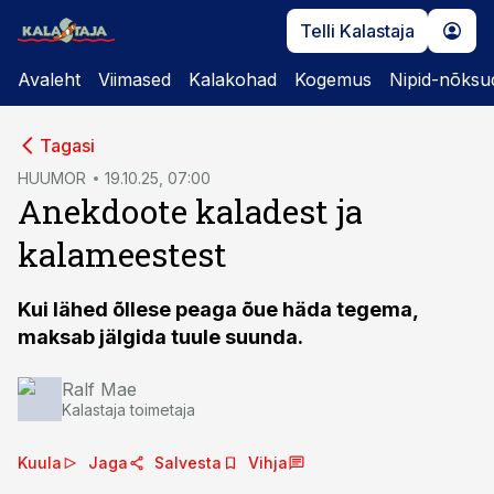
Telli Kalastaja
Avaleht
Viimased
Kalakohad
Kogemus
Nipid-nõksu
cebook
cebook
Tagasi
Twitter)
Twitter)
HUUMOR
19.10.25, 07:00
Anekdoote kaladest ja
kedIn
kedIn
kalameestest
ail
ail
k
k
Kui lähed õllese peaga õue häda tegema,
maksab jälgida tuule suunda.
Ralf Mae
Kalastaja toimetaja
Kuula
Jaga
Salvesta
Vihja