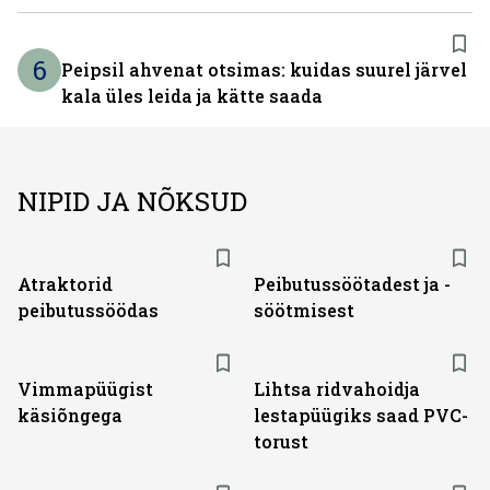
6
Peipsil ahvenat otsimas: kuidas suurel järvel
kala üles leida ja kätte saada
NIPID JA NÕKSUD
Atraktorid
Peibutussöötadest ja -
peibutussöödas
söötmisest
Vimmapüügist
Lihtsa ridvahoidja
käsiõngega
lestapüügiks saad PVC-
torust