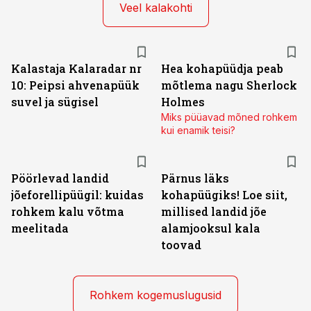
Veel kalakohti
Kalastaja Kalaradar nr
Hea kohapüüdja peab
10: Peipsi ahvenapüük
mõtlema nagu Sherlock
suvel ja sügisel
Holmes
Miks püüavad mõned rohkem
kui enamik teisi?
Pöörlevad landid
Pärnus läks
jõeforellipüügil: kuidas
kohapüügiks! Loe siit,
rohkem kalu võtma
millised landid jõe
meelitada
alamjooksul kala
toovad
Rohkem kogemuslugusid