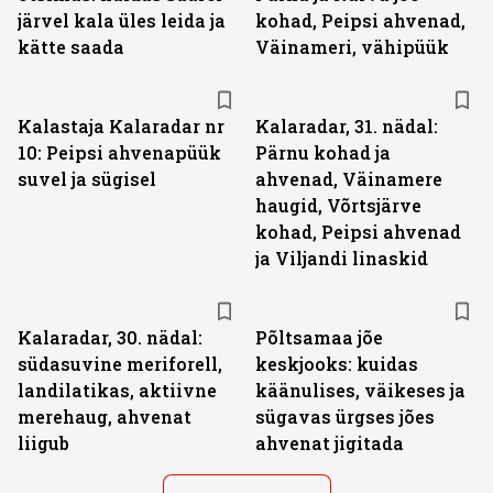
järvel kala üles leida ja
kohad, Peipsi ahvenad,
kätte saada
Väinameri, vähipüük
Kalastaja Kalaradar nr
Kalaradar, 31. nädal:
10: Peipsi ahvenapüük
Pärnu kohad ja
suvel ja sügisel
ahvenad, Väinamere
haugid, Võrtsjärve
kohad, Peipsi ahvenad
ja Viljandi linaskid
Kalaradar, 30. nädal:
Põltsamaa jõe
südasuvine meriforell,
keskjooks: kuidas
landilatikas, aktiivne
käänulises, väikeses ja
merehaug, ahvenat
sügavas ürgses jões
liigub
ahvenat jigitada