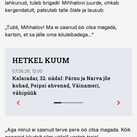
lahkunud, tuleb brigadir Mihhailovi juurde, ohkab
kergendatult, patsutab talle õlale ja lausub:
„Tubli, Mihhailov! Ma ei saanud öö otsa magada,
kartsin, et sa jälle oma kiluleibadega...“
HETKEL KUUM
07.08.26, 12:00
01.08.
Kalaradar, 32. nädal: Pärnu ja Narva jõe
Ühed
kohad, Peipsi ahvenad, Väinameri,
mill
vähipüük
pare
„Aga minul ei saanud terve pere öö otsa magada. Kõik