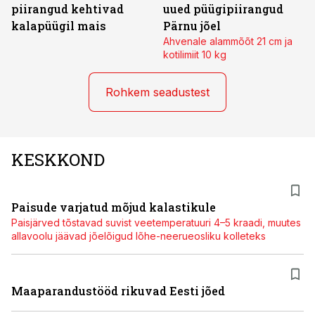
piirangud kehtivad
uued püügipiirangud
kalapüügil mais
Pärnu jõel
Ahvenale alammõõt 21 cm ja
kotilimiit 10 kg
Rohkem seadustest
KESKKOND
Paisude varjatud mõjud kalastikule
Paisjärved tõstavad suvist veetemperatuuri 4–5 kraadi, muutes
allavoolu jäävad jõelõigud lõhe-neerueosliku kolleteks
Maaparandustööd rikuvad Eesti jõed