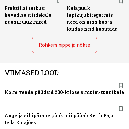
Praktilisi tarkusi
Kalapüük
kevadise siirdekala
lapikujukitega: mis
püügil: ujukinipid
need on ning kus ja
kuidas neid kasutada
Rohkem nippe ja nõkse
VIIMASED LOOD
Kolm venda püüdsid 230-kilose siniuim-tuunikala
Angerja sihipärane püük: nii püüab Keith Paju
teda Emajõest