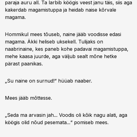
paraja auru all. Ta larbib köögis veest janu täis, siis aga
kakerdab magamistuppa ja heidab naise kõrvale
magama.
Hommikul mees tõuseb, naine jääb voodisse edasi
magama. Äkki heliseb uksekell. Tulijaks on
naabrinaine, kes paneb kohe padavai magamistuppa,
mehe kaasa juurde, aga väljub sealt mõne hetke
pärast paanikas.
„Su naine on surnud!“ hüüab naaber.
Mees jääb mõttesse.
„Seda ma arvasin jah... Voodis oli kõik nagu alati, aga
köögis olid nõud pesemata...“ pomiseb mees.