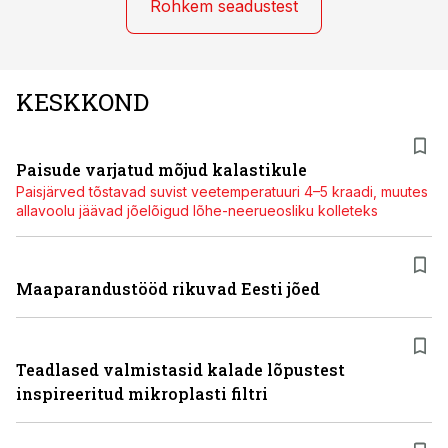
Rohkem seadustest
KESKKOND
Paisude varjatud mõjud kalastikule
Paisjärved tõstavad suvist veetemperatuuri 4–5 kraadi, muutes
allavoolu jäävad jõelõigud lõhe-neerueosliku kolleteks
Maaparandustööd rikuvad Eesti jõed
Teadlased valmistasid kalade lõpustest
inspireeritud mikroplasti filtri