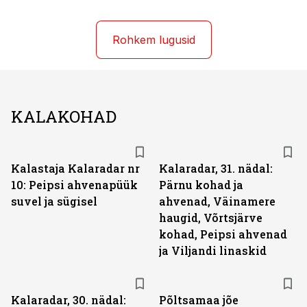
Rohkem lugusid
KALAKOHAD
Kalastaja Kalaradar nr
Kalaradar, 31. nädal:
10: Peipsi ahvenapüük
Pärnu kohad ja
suvel ja sügisel
ahvenad, Väinamere
haugid, Võrtsjärve
kohad, Peipsi ahvenad
ja Viljandi linaskid
Kalaradar, 30. nädal:
Põltsamaa jõe