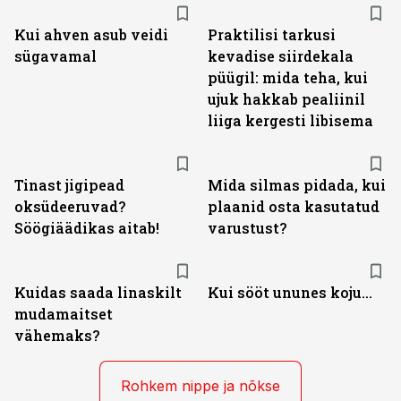
Kui ahven asub veidi
Praktilisi tarkusi
sügavamal
kevadise siirdekala
püügil: mida teha, kui
ujuk hakkab pealiinil
liiga kergesti libisema
Tinast jigipead
Mida silmas pidada, kui
oksüdeeruvad?
plaanid osta kasutatud
Söögiäädikas aitab!
varustust?
Kuidas saada linaskilt
Kui sööt ununes koju...
mudamaitset
vähemaks?
Rohkem nippe ja nõkse