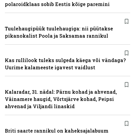
polaroidklaas sobib Eestis kõige paremini
Tuulehaugipüük tuulehaugiga: nii püütakse
pikanokalist Poola ja Saksamaa rannikul
Kas rullilook tuleks sulgeda käega või vändaga?
Uurime kalameeste igavest vaidlust
Kalaradar, 31. nädal: Pärnu kohad ja ahvenad,
Väinamere haugid, Võrtsjärve kohad, Peipsi
ahvenad ja Viljandi linaskid
Briti saarte rannikul on kaheksajalabuum