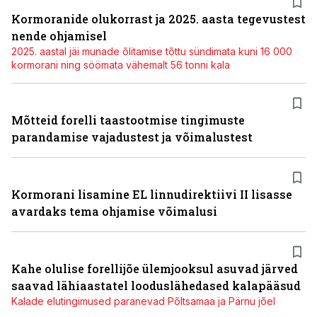
Kormoranide olukorrast ja 2025. aasta tegevustest
nende ohjamisel
2025. aastal jäi munade õlitamise tõttu sündimata kuni 16 000
kormorani ning söömata vähemalt 56 tonni kala
Mõtteid forelli taastootmise tingimuste
parandamise vajadustest ja võimalustest
Kormorani lisamine EL linnudirektiivi II lisasse
avardaks tema ohjamise võimalusi
Kahe olulise forellijõe ülemjooksul asuvad järved
saavad lähiaastatel looduslähedased kalapääsud
Kalade elutingimused paranevad Põltsamaa ja Pärnu jõel