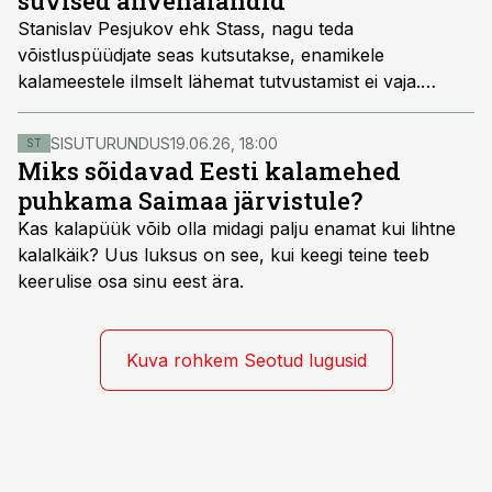
suvised ahvenalandid
minna, kui Erkki esimesed kohad kätte on saanud. Kas
Stanislav Pesjukov ehk Stass, nagu teda
edu saladus võib peituda lantides? Millega Meister
võistluspüüdjate seas kutsutakse, enamikele
püüab? Kalastaja uuris järele.
kalameestele ilmselt lähemat tutvustamist ei vaja.
Tegemist on ühe edukama ja enim auhinnalisi kohti
saanud kalasportlasega läbi Eesti kalaspordi ajaloo ja
SISUTURUNDUS
19.06.26, 18:00
ST
seda nii õngitsemise kui ka spinningupüügi vallas.
Miks sõidavad Eesti kalamehed
Kalastaja palus tal avada oma suviste tegijate
puhkama Saimaa järvistule?
ahvenalantide karp.
Kas kalapüük võib olla midagi palju enamat kui lihtne
kalalkäik? Uus luksus on see, kui keegi teine teeb
keerulise osa sinu eest ära.
Kuva rohkem Seotud lugusid