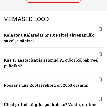
VIIMASED LOOD
Kalastaja Kalaradar nr 10: Peipsi ahvenapüük
suvel ja sügisel
Kas 15 aastat kapis seisnud PE-nöör kõlbab veel
püügiks?
Roosärje uus Rootsi rekord on 2060 grammi
Ühed prillid kõigiks püükideks? Vaata, milline