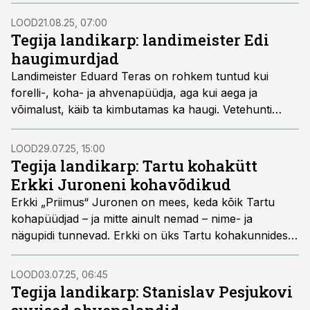
seisja. Kalastaja palus Kallel oma põhjatutest
landivarudest välja otsida need mudelid, millega ta
LOOD
21.08.25, 07:00
haugi püüab või millel on rääkida oma eriline lugu.
Tegija landikarp: landimeister Edi
haugimurdjad
Landimeister Eduard Teras on rohkem tuntud kui
forelli-, koha- ja ahvenapüüdja, aga kui aega ja
võimalust, käib ta kimbutamas ka haugi. Vetehunti
püüab Edi peamiselt omavalmistatud lantidega. Tema
lemmikkoht haugipüügiks on meri, eriti läänerannik, ka
LOOD
29.07.25, 15:00
veel püüab ta Suur-Emajõel ja ka mõnedel väiksematel
Tegija landikarp: Tartu kohakütt
sisemaa jõgedel. Meres käib püük enamasti kahlates ja
Erkki Juroneni kohavõdikud
madalas vees, Emajõel trollides ja sisemaa jõgedel nii
Erkki „Priimus“ Juronen on mees, keda kõik Tartu
kaldalt kui ka vees kahlates. Kalata Edi haugipüügil
kohapüüdjad – ja mitte ainult nemad – nime- ja
üldiselt ei jää, aga enda sõnul ta haugiga ei liialda kah –
nägupidi tunnevad. Erkki on üks Tartu kohakunnidest,
kaasa võtab ta tavaliselt 1–2 kala, ülejäänud pääsevad
kel eriline oskus ja anne saada Emajõest kala kätte ka
tagasi ujuma. Teie ees on Edi lemmik-haugimurdjad.
siis, kui kõik teised jõe ääres nullitavad. Tartus Tähe
LOOD
03.07.25, 06:45
tänava Akordi poes olen kuulnud lausa öeldavat, et
Tegija landikarp: Stanislav Pesjukovi
enne pole lihtsurelikel üldse mõtet jõe äärde pilduma