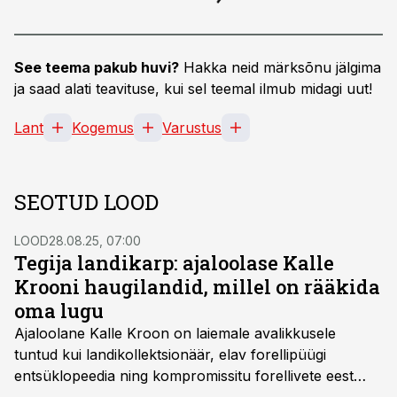
See teema pakub huvi?
Hakka neid märksõnu jälgima
ja saad alati teavituse, kui sel teemal ilmub midagi uut!
Lant
Kogemus
Varustus
SEOTUD LOOD
LOOD
28.08.25, 07:00
Tegija landikarp: ajaloolase Kalle
Krooni haugilandid, millel on rääkida
oma lugu
Ajaloolane Kalle Kroon on laiemale avalikkusele
tuntud kui landikollektsionäär, elav forellipüügi
entsüklopeedia ning kompromissitu forellivete eest