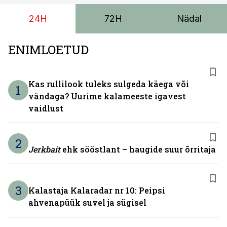
24H
72H
Nädal
ENIMLOETUD
Kas rullilook tuleks sulgeda käega või
1
vändaga? Uurime kalameeste igavest
vaidlust
2
Jerkbait
ehk sööstlant – haugide suur õrritaja
3
Kalastaja Kalaradar nr 10: Peipsi
ahvenapüük suvel ja sügisel