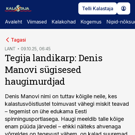
Telli Kalastaja
Avaleht
Viimased
Kalakohad
Kogemus
Nipid-nõksu
cebook
Tagasi
Twitter)
LANT
09.10.25, 06:45
Tegija landikarp: Denis
kedIn
Manovi sügisesed
ail
haugimurdjad
k
Denis Manovi nimi on tuttav kõigile neile, kes
kalastusvõistlustel toimuvast vähegi miskit teavad
– tegemist on ühe edukama Eesti
spinningusportlasega. Haugi meeldib talle kõige
enam püüda järvedel – ehkki näiteks ahvenaga
võrreldes on tegevust vähem, on kalad suuremad