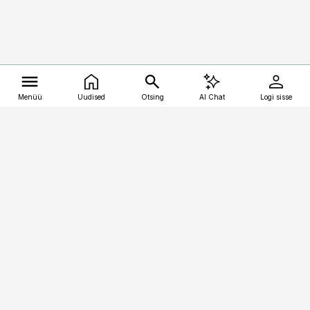
Menüü
Uudised
Otsing
AI Chat
Logi sisse
Vana-Lõuna 39/1, 19094 Tallinn
(+372) 667 0111
kalastaja@aripaev.ee
Telli
Reklaam
Firmast
Sisu kasutamisõigused
Ajakirjaniku