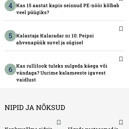
4
Kas 15 aastat kapis seisnud PE-nöör kõlbab
veel püügiks?
5
Kalastaja Kalaradar nr 10: Peipsi
ahvenapüük suvel ja sügisel
Kas rullilook tuleks sulgeda käega või
6
vändaga? Uurime kalameeste igavest
vaidlust
NIPID JA NÕKSUD