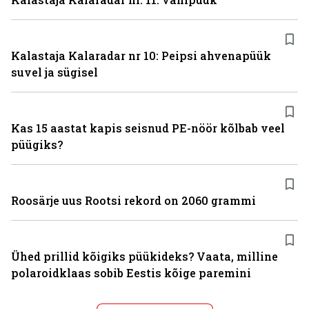
Kalastaja Kalaradar nr 10: Peipsi ahvenapüük
suvel ja sügisel
Kas 15 aastat kapis seisnud PE-nöör kõlbab veel
püügiks?
Roosärje uus Rootsi rekord on 2060 grammi
Ühed prillid kõigiks püükideks? Vaata, milline
polaroidklaas sobib Eestis kõige paremini