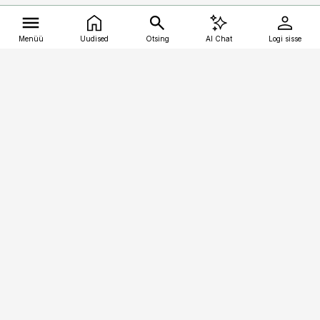
Menüü
Uudised
Otsing
AI Chat
Logi sisse
Vana-Lõuna 39/1, 19094 Tallinn
(+372) 667 0111
kalastaja@aripaev.ee
Telli
Reklaam
Firmast
Sisu kasutamisõigused
Ajakirjaniku
eetikakoodeks
Üldtingimused
Privaatsustingimused
Küpsiste poliitika
KKK
Eesti Meediaettevõtete
Eelistuste haldamine