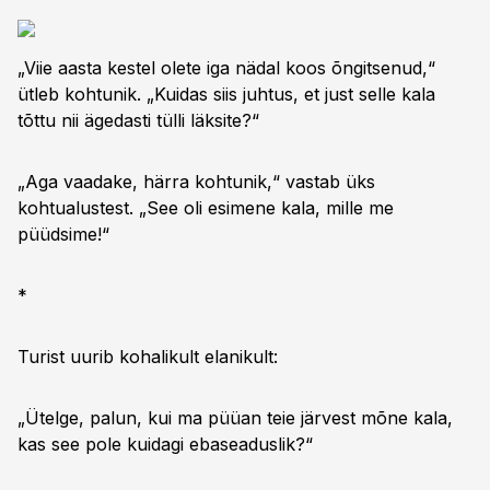
„Viie aasta kestel olete iga nädal koos õngitsenud,“
ütleb kohtunik. „Kuidas siis juhtus, et just selle kala
tõttu nii ägedasti tülli läksite?“
„Aga vaadake, härra kohtunik,“ vastab üks
kohtualustest. „See oli esimene kala, mille me
püüdsime!“
*
Turist uurib kohalikult elanikult:
„Ütelge, palun, kui ma püüan teie järvest mõne kala,
kas see pole kuidagi ebaseaduslik?“