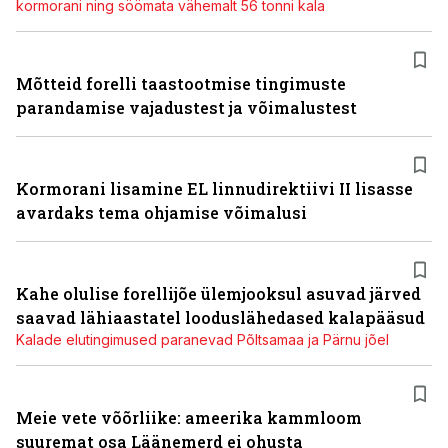
kormorani ning söömata vähemalt 56 tonni kala
Mõtteid forelli taastootmise tingimuste
parandamise vajadustest ja võimalustest
Kormorani lisamine EL linnudirektiivi II lisasse
avardaks tema ohjamise võimalusi
Kahe olulise forellijõe ülemjooksul asuvad järved
saavad lähiaastatel looduslähedased kalapääsud
Kalade elutingimused paranevad Põltsamaa ja Pärnu jõel
Meie vete võõrliike: ameerika kammloom
suuremat osa Läänemerd ei ohusta