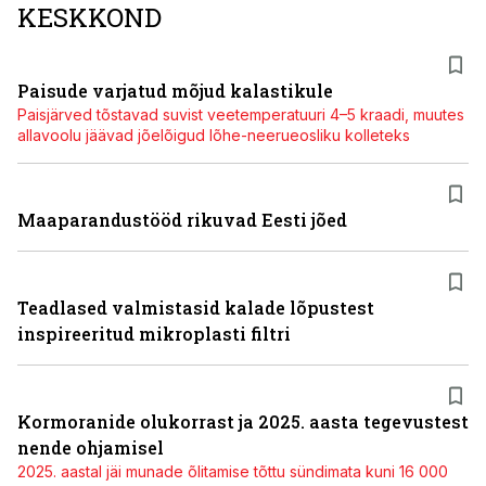
KESKKOND
Paisude varjatud mõjud kalastikule
Paisjärved tõstavad suvist veetemperatuuri 4–5 kraadi, muutes
allavoolu jäävad jõelõigud lõhe-neerueosliku kolleteks
Maaparandustööd rikuvad Eesti jõed
Teadlased valmistasid kalade lõpustest
inspireeritud mikroplasti filtri
Kormoranide olukorrast ja 2025. aasta tegevustest
nende ohjamisel
2025. aastal jäi munade õlitamise tõttu sündimata kuni 16 000