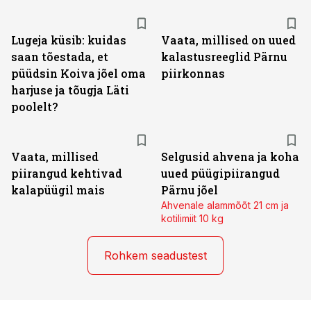
Lugeja küsib: kuidas
Vaata, millised on uued
saan tõestada, et
kalastusreeglid Pärnu
püüdsin Koiva jõel oma
piirkonnas
harjuse ja tõugja Läti
poolelt?
Vaata, millised
Selgusid ahvena ja koha
piirangud kehtivad
uued püügipiirangud
kalapüügil mais
Pärnu jõel
Ahvenale alammõõt 21 cm ja
kotilimiit 10 kg
Rohkem seadustest