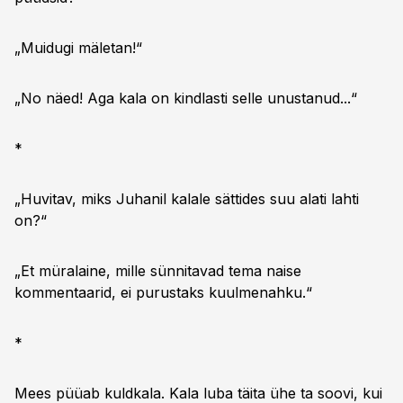
„Muidugi mäletan!“
„No näed! Aga kala on kindlasti selle unustanud...“
*
„Huvitav, miks Juhanil kalale sättides suu alati lahti
on?“
„Et müralaine, mille sünnitavad tema naise
kommentaarid, ei purustaks kuulmenahku.“
*
Mees püüab kuldkala. Kala luba täita ühe ta soovi, kui