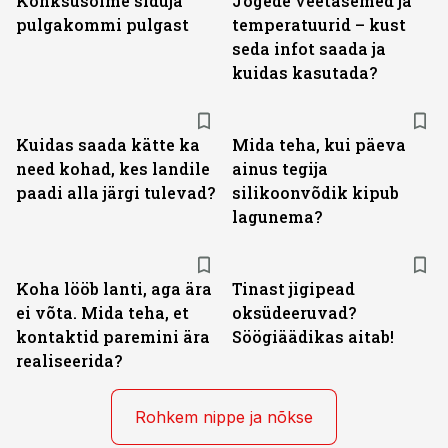
Konksusõlme siduja
Jõgede veetasemed ja
pulgakommi pulgast
temperatuurid – kust
seda infot saada ja
kuidas kasutada?
Kuidas saada kätte ka
Mida teha, kui päeva
need kohad, kes landile
ainus tegija
paadi alla järgi tulevad?
silikoonvõdik kipub
lagunema?
Koha lööb lanti, aga ära
Tinast jigipead
ei võta. Mida teha, et
oksüdeeruvad?
kontaktid paremini ära
Söögiäädikas aitab!
realiseerida?
Rohkem nippe ja nõkse