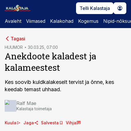
Telli Kalastaja
Avaleht
Viimased
Kalakohad
Kogemus
Nipid-nõksu
cebook
cebook
Tagasi
Twitter)
Twitter)
HUUMOR
30.03.25, 07:00
Anekdoote kaladest ja
kedIn
kedIn
kalameestest
ail
ail
k
k
Kes soovib kuldkalakeselt tervist ja õnne, kes
keedab temast uhhaad.
Ralf Mae
Kalastaja toimetaja
Kuula
Jaga
Salvesta
Vihja