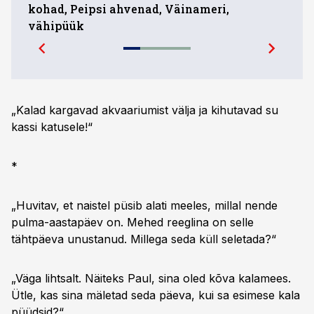
kohad, Peipsi ahvenad, Väinameri,
mill
vähipüük
pare
„Kalad kargavad akvaariumist välja ja kihutavad su
kassi katusele!“
*
„Huvitav, et naistel püsib alati meeles, millal nende
pulma-aastapäev on. Mehed reeglina on selle
tähtpäeva unustanud. Millega seda küll seletada?“
„Väga lihtsalt. Näiteks Paul, sina oled kõva kalamees.
Ütle, kas sina mäletad seda päeva, kui sa esimese kala
püüdsid?“