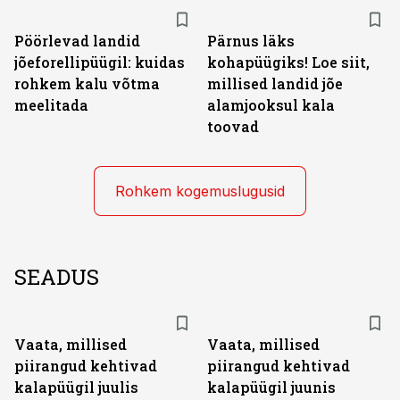
Pöörlevad landid
Pärnus läks
jõeforellipüügil: kuidas
kohapüügiks! Loe siit,
rohkem kalu võtma
millised landid jõe
meelitada
alamjooksul kala
toovad
Rohkem kogemuslugusid
SEADUS
Vaata, millised
Vaata, millised
piirangud kehtivad
piirangud kehtivad
kalapüügil juulis
kalapüügil juunis