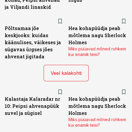
ja Viljandi linaskid
Põltsamaa jõe
Hea kohapüüdja peab
keskjooks: kuidas
mõtlema nagu Sherlock
käänulises, väikeses ja
Holmes
sügavas ürgses jões
Miks püüavad mõned rohkem
kui enamik teisi?
ahvenat jigitada
Veel kalakohti
Kalastaja Kalaradar nr
Hea kohapüüdja peab
10: Peipsi ahvenapüük
mõtlema nagu Sherlock
suvel ja sügisel
Holmes
Miks püüavad mõned rohkem
kui enamik teisi?