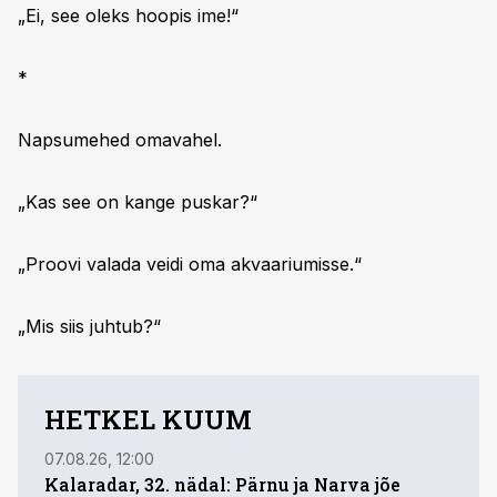
„Ei, see oleks hoopis ime!“
*
Napsumehed omavahel.
„Kas see on kange puskar?“
„Proovi valada veidi oma akvaariumisse.“
„Mis siis juhtub?“
HETKEL KUUM
07.08.26, 12:00
01.08.
Kalaradar, 32. nädal: Pärnu ja Narva jõe
Ühed