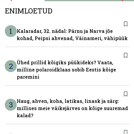
ENIMLOETUD
1
Kalaradar, 32. nädal: Pärnu ja Narva jõe
kohad, Peipsi ahvenad, Väinameri, vähipüük
Ühed prillid kõigiks püükideks? Vaata,
2
milline polaroidklaas sobib Eestis kõige
paremini
Haug, ahven, koha, latikas, linask ja särg:
3
millises meie väikejärves on kõige suuremad
kalad?