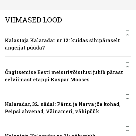
VIIMASED LOOD
Kalastaja Kalaradar nr 12: kuidas sihipäraselt
angerjat püüda?
Õngitsemise Eesti meistrivõistlusi juhib pärast
eelviimast etappi Kaspar Mooses
Kalaradar, 32. nädal: Pärnu ja Narva jõe kohad,
Peipsi ahvenad, Väinameri, vähipüük
Kalastaja Kalaradar nr. 11: vähipüük