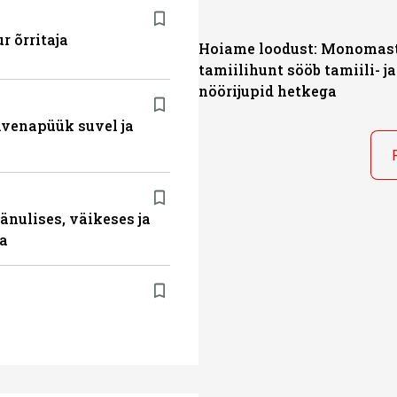
r õrritaja
Hoiame loodust: Monomast
tamiilihunt sööb tamiili- ja
nöörijupid hetkega
ahvenapüük suvel ja
änulises, väikeses ja
da