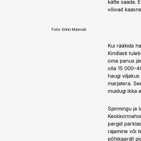
kätte saada. 
võivad kaasn
Foto:
Erkki Mäeväli
Kui rääkida h
Kindlasti tule
oma panus jär
olla 15 000–4
haugi viljaku
marjatera. S
muidugi ikka e
Spinningu ja l
Keskkonnahoid
pargid parkla
rajamine või t
põhikaardil p