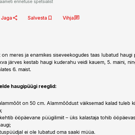
ameti ennetuse spetsialist
Jaga
Salvesta
Vihja
st on meres ja enamikes siseveekogudes taas lubatud haugi 
kva järves kestab haugi kuderahu veidi kauem, 5. maini, nin
ates 6. maist.
lde haugipüügi reeglid:
alammõõt on 50 cm. Alammõõdust väiksemad kalad tuleb ki
;
 kehtib ööpäevane püügilimiit – üks kalastaja tohib ööpäeva
haugi;
tuspüüdjal ei ole lubatud oma saaki müüa.