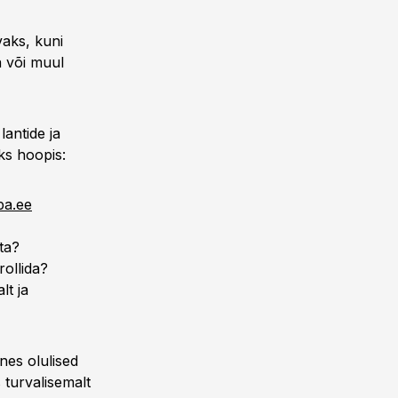
aks, kuni
 või muul
antide ja
uks hoopis:
ba.ee
ta?
rollida?
lt ja
nes olulised
 turvalisemalt