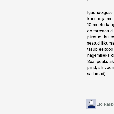
Igaüheõiguse 
kuni nelja mee
10 meetri kaug
on tarastatud 
piiratud, kui 
seatud liikumi
tasub eeltööd 
nägemiseks kõ
Seal peaks akt
piirid, sh vöö
sadamad).
Elo Rasp