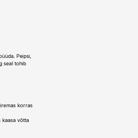
püüda. Peipsi,
g seal tohib
iremas korras
s kaasa võtta