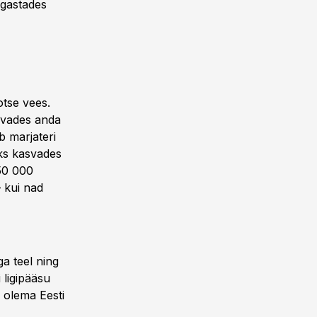
igastades
otse vees.
asvades anda
 marjateri
aks kasvades
50 000
 kui nad
a teel ning
 ligipääsu
b olema Eesti