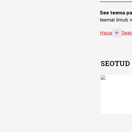
See teema pa
teemal ilmub m
Haug
Sea
SEOTUD