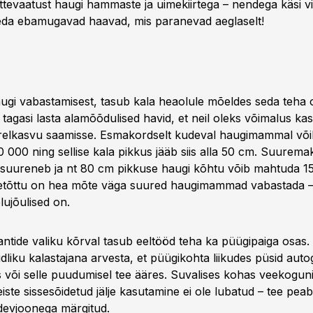
Ettevaatust haugi hammaste ja uimekiirtega – nendega käsi v
eda ebamugavad haavad, mis paranevad aeglaselt!
augi vabastamisest, tasub kala heaolule mõeldes seda teha 
b tagasi lasta alamõõdulised havid, et neil oleks võimalus k
elkasvu saamisse. Esmakordselt kudeval haugimammal võib
0 000 ning sellise kala pikkus jääb siis alla 50 cm. Suurem
s suureneb ja nt 80 cm pikkuse haugi kõhtu võib mahtuda 1
eetõttu on hea mõte väga suured haugimammad vabastada –
lujõulised on.
antide valiku kõrval tasub eeltööd teha ka püügipaiga osas.
liku kalastajana arvesta, et püügikohta liikudes püsid autog
s või selle puudumisel tee ääres. Suvalises kohas veekoguni
eiste sissesõidetud jälje kasutamine ei ole lubatud – tee pea
idevjoonega märgitud.