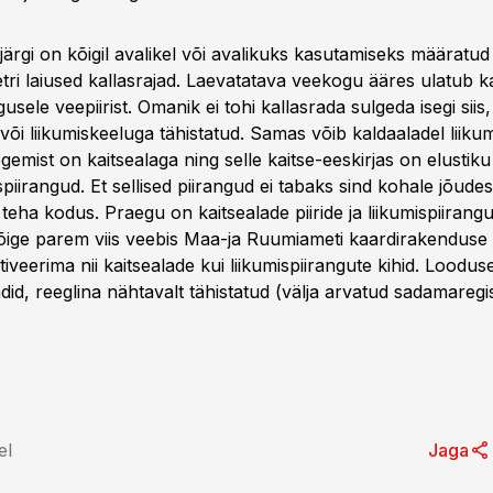
järgi on kõigil avalikel või avalikuks kasutamiseks määratu
tri laiused kallasrajad. Laevatatava veekogu ääres ulatub k
usele veepiirist. Omanik ei tohi kallasrada sulgeda isegi siis
või liikumiskeeluga tähistatud. Samas võib kaldaaladel liikum
tegemist on kaitsealaga ning selle kaitse-eeskirjas on elustiku
spiirangud. Et sellised piirangud ei tabaks sind kohale jõude
teha kodus. Praegu on kaitsealade piiride ja liikumispiirang
ige parem viis veebis Maa-ja Ruumiameti kaardirakenduse
iveerima nii kaitsealade kui liikumispiirangute kihid. Loodus
ndid, reeglina nähtavalt tähistatud (välja arvatud sadamaregi
el
Jaga