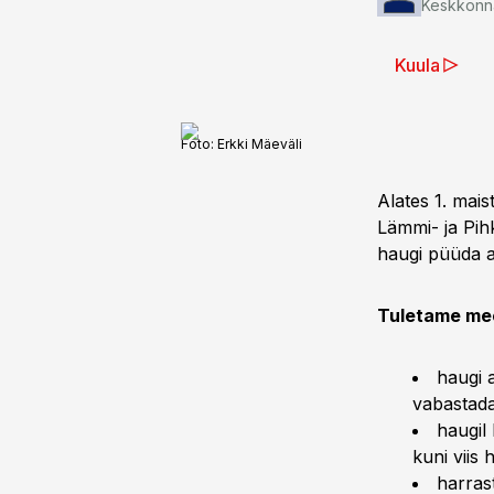
Keskkonna
Kuula
Foto:
Erkki Mäeväli
Alates 1. mai
Lämmi- ja Pih
haugi püüda al
Tuletame mee
haugi 
vabastada
haugil
kuni viis 
harras