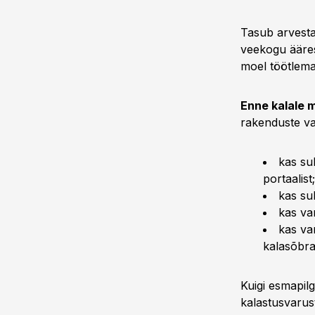
Tasub arvesta
veekogu ääres
moel töötlema
Enne kalale m
rakenduste val
kas su
portaalist;
kas su
kas va
kas va
kalasõbra
Kuigi esmapilg
kalastusvarus