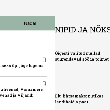
Nädal
NIPID JA NÕK
Õigesti valitud mullad
suurendavad sööda toimet
miseks õpi jõge lugema
ja ahvenad, Väinamere
venad ja Viljandi
Elu lihtsamaks: nutikas
landihoidja paati