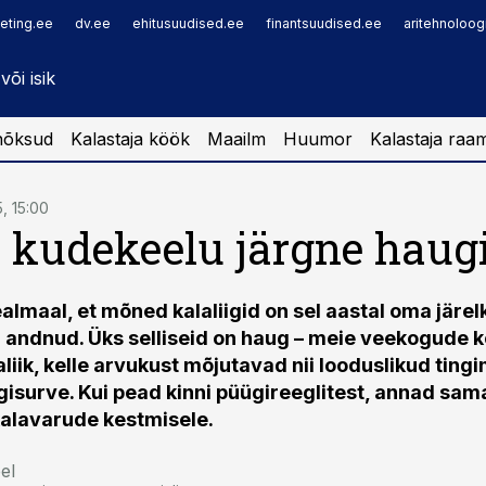
eting.ee
dv.ee
ehitusuudised.ee
finantsuudised.ee
aritehnoloog
nõksud
Kalastaja köök
Maailm
Huumor
Kalastaja raa
5, 15:00
 kudekeelu järgne hau
almaal, et mõned kalaliigid on sel aastal oma järe
 andnud. Üks selliseid on haug – meie veekogude 
liik, kelle arvukust mõjutavad nii looduslikud ting
gisurve. Kui pead kinni püügireeglitest, annad sam
alavarude kestmisele.
el