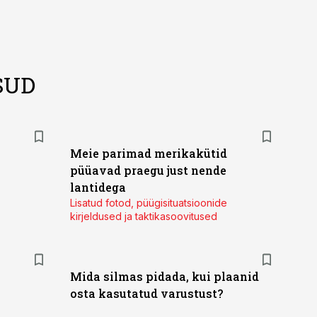
SUD
Meie parimad merikakütid
püüavad praegu just nende
lantidega
Lisatud fotod, püügisituatsioonide
kirjeldused ja taktikasoovitused
Mida silmas pidada, kui plaanid
osta kasutatud varustust?