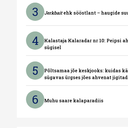
3
Jerkbait
ehk sööstlant – haugide suu
4
Kalastaja Kalaradar nr 10: Peipsi 
sügisel
5
Põltsamaa jõe keskjooks: kuidas kä
sügavas ürgses jões ahvenat jigita
6
Muhu saare kalaparadiis