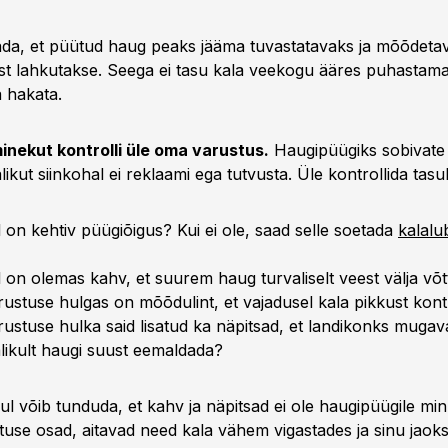
da, et püütud haug peaks jääma tuvastatavaks ja mõõdetav
t lahkutakse. Seega ei tasu kala veekogu ääres puhastama
 hakata.
inekut kontrolli üle oma varustus.
Haugipüügiks sobivate l
ikut siinkohal ei reklaami ega tutvusta. Üle kontrollida tas
l on kehtiv püügiõigus? Kui ei ole, saad selle soetada
kalalu
l on olemas kahv, et suurem haug turvaliselt veest välja võt
rustuse hulgas on mõõdulint, et vajadusel kala pikkust kont
rustuse hulka said lisatud ka näpitsad, et landikonks mugava
likult haugi suust eemaldada?
ul võib tunduda, et kahv ja näpitsad ei ole haugipüügile min
tuse osad, aitavad need kala vähem vigastades ja sinu jaoks