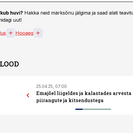
kub huvi?
Hakka neid märksõnu jälgima ja saad alati teavitu
idagi uut!
dus
Hooaeg
 LOOD
25.04.25, 07:00
Emajõel liigeldes ja kalastades arvesta
piirangute ja kitsendustega