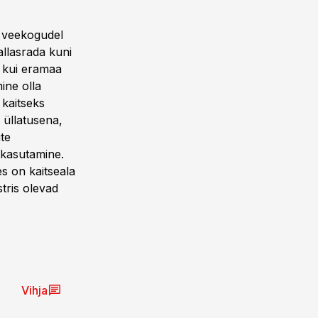
d veekogudel
allasrada kuni
, kui eramaa
ine olla
 kaitseks
s üllatusena,
ute
 kasutamine.
es on kaitseala
stris olevad
Vihja