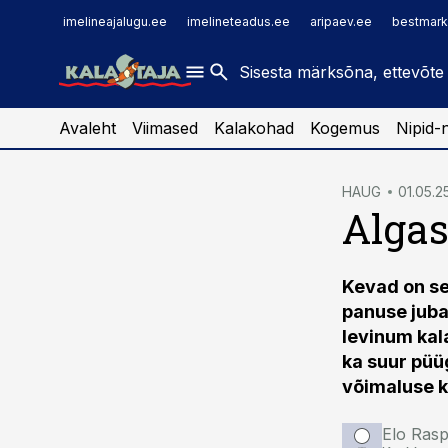
imelineajalugu.ee
raamatupidaja.ee
imelineajalugu.ee
imelineteadus.ee
aripaev.ee
bestmark
imelineteadus.ee
toostusuudised.ee
kaubandus.ee
Avaleht
Viimased
Kalakohad
Kogemus
Nipid-
cebook
cebook
HAUG
01.05.2
Algas
Twitter)
Twitter)
kedIn
kedIn
Kevad on se
ail
ail
panuse juba
k
k
levinum kala
ka suur püü
võimaluse k
Elo Rasp