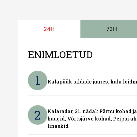
24H
72H
ENIMLOETUD
1
Kalapüük sildade juures: kala leid
2
Kalaradar, 31. nädal: Pärnu kohad 
haugid, Võrtsjärve kohad, Peipsi ah
linaskid