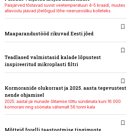
Paisjärved tõstavad suvist veetemperatuuri 4–5 kraadi, muutes
allavoolu jäävad jõelõigud lõhe-neerueosliku kolleteks
Maaparandustööd rikuvad Eesti jõed
Teadlased valmistasid kalade lõpustest
inspireeritud mikroplasti filtri
Kormoranide olukorrast ja 2025. aasta tegevustest
nende ohjamisel
2025. aastal jäi munade õlitamise tõttu sündimata kuni 16 000
kormorani ning söömata vähemalt 56 tonni kala
Mõtteid forelli taastootmise tingimuste