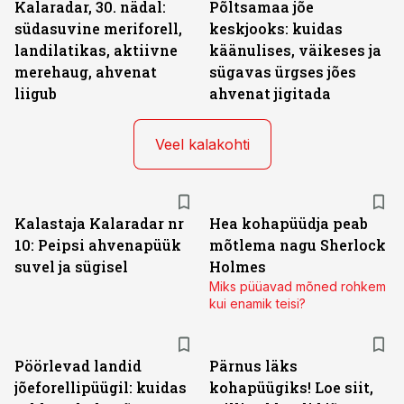
Kalaradar, 30. nädal:
Põltsamaa jõe
südasuvine meriforell,
keskjooks: kuidas
landilatikas, aktiivne
käänulises, väikeses ja
merehaug, ahvenat
sügavas ürgses jões
liigub
ahvenat jigitada
Veel kalakohti
Kalastaja Kalaradar nr
Hea kohapüüdja peab
10: Peipsi ahvenapüük
mõtlema nagu Sherlock
suvel ja sügisel
Holmes
Miks püüavad mõned rohkem
kui enamik teisi?
Pöörlevad landid
Pärnus läks
jõeforellipüügil: kuidas
kohapüügiks! Loe siit,