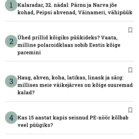
1
Kalaradar, 32. nädal: Pärnu ja Narva jõe
kohad, Peipsi ahvenad, Väinameri, vähipüük
Ühed prillid kõigiks püükideks? Vaata,
2
milline polaroidklaas sobib Eestis kõige
paremini
Haug, ahven, koha, latikas, linask ja särg:
3
millises meie väikejärves on kõige suuremad
kalad?
4
Kas 15 aastat kapis seisnud PE-nöör kõlbab
veel püügiks?