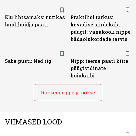
Elu lihtsamaks: nutikas
Praktilisi tarkusi
landihoidja paati
kevadise siirdekala
püügil: vanakooli nippe
hädaolukordade tarvis
Saba püsti: Ned rig
Nipp: teeme paati kiire
püügividinate
hoiukarbi
Rohkem nippe ja nõkse
VIIMASED LOOD