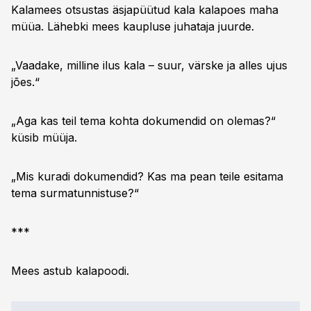
Kalamees otsustas äsjapüütud kala kalapoes maha
müüa. Lähebki mees kaupluse juhataja juurde.
„Vaadake, milline ilus kala – suur, värske ja alles ujus
jões.“
„Aga kas teil tema kohta dokumendid on olemas?“
küsib müüja.
„Mis kuradi dokumendid? Kas ma pean teile esitama
tema surmatunnistuse?“
***
Mees astub kalapoodi.