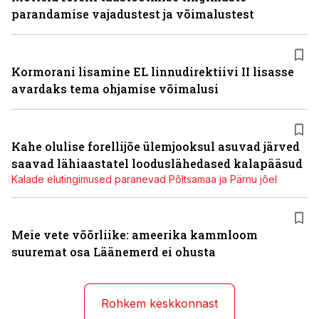
parandamise vajadustest ja võimalustest
Kormorani lisamine EL linnudirektiivi II lisasse
avardaks tema ohjamise võimalusi
Kahe olulise forellijõe ülemjooksul asuvad järved
saavad lähiaastatel looduslähedased kalapääsud
Kalade elutingimused paranevad Põltsamaa ja Pärnu jõel
Meie vete võõrliike: ameerika kammloom
suuremat osa Läänemerd ei ohusta
Rohkem keskkonnast