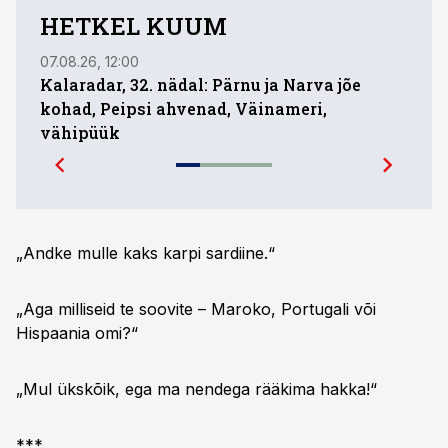
HETKEL KUUM
07.08.26, 12:00
01.08.
Kalaradar, 32. nädal: Pärnu ja Narva jõe
Ühed
kohad, Peipsi ahvenad, Väinameri,
mill
vähipüük
pare
„Andke mulle kaks karpi sardiine.“
„Aga milliseid te soovite – Maroko, Portugali või
Hispaania omi?“
„Mul ükskõik, ega ma nendega rääkima hakka!“
***