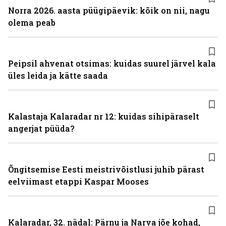
Norra 2026. aasta püügipäevik: kõik on nii, nagu
olema peab
Peipsil ahvenat otsimas: kuidas suurel järvel kala
üles leida ja kätte saada
Kalastaja Kalaradar nr 12: kuidas sihipäraselt
angerjat püüda?
Õngitsemise Eesti meistrivõistlusi juhib pärast
eelviimast etappi Kaspar Mooses
Kalaradar, 32. nädal: Pärnu ja Narva jõe kohad,