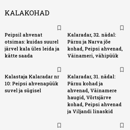
KALAKOHAD
Peipsil ahvenat
Kalaradar, 32. nädal:
otsimas: kuidas suurel
Pärnu ja Narva jõe
järvel kala üles leida ja
kohad, Peipsi ahvenad,
kätte saada
Väinameri, vähipüük
Kalastaja Kalaradar nr
Kalaradar, 31. nädal:
10: Peipsi ahvenapüük
Pärnu kohad ja
suvel ja sügisel
ahvenad, Väinamere
haugid, Võrtsjärve
kohad, Peipsi ahvenad
ja Viljandi linaskid