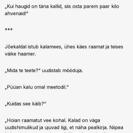
„Kui haugid on täna kallid, siis osta parem paar kilo
ahvenaid!“
***
Jõekaldal istub kalamees, ühes käes raamat ja teises
väike haamer.
„Mida te teete?“ uudistab mööduja.
„Püüan kalu omal meetodil.“
„Kuidas see käib?“
„Hoian raamatut vee kohal. Kalad on väga
uudishimulikud ja ujuvad ligi, et näha pealkirja. Niipea