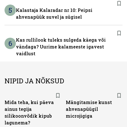
5
Kalastaja Kalaradar nr 10: Peipsi
ahvenapüük suvel ja sügisel
Kas rullilook tuleks sulgeda käega või
6
vändaga? Uurime kalameeste igavest
vaidlust
NIPID JA NÕKSUD
Mida teha, kui päeva
Mängitamise kunst
ainus tegija
ahvenapüügil
silikoonvõdik kipub
microjigiga
lagunema?