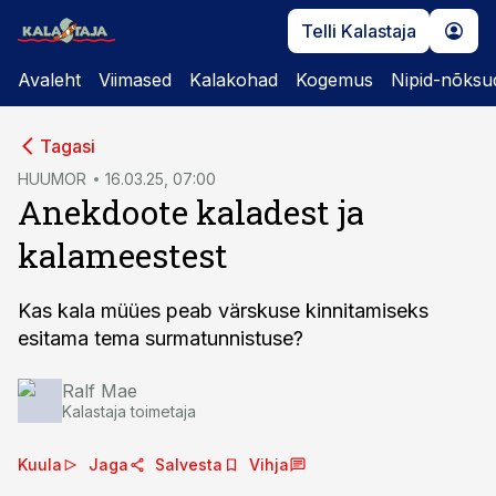
Telli Kalastaja
Avaleht
Viimased
Kalakohad
Kogemus
Nipid-nõksu
cebook
cebook
Tagasi
Twitter)
Twitter)
HUUMOR
16.03.25, 07:00
Anekdoote kaladest ja
kedIn
kedIn
kalameestest
ail
ail
k
k
Kas kala müües peab värskuse kinnitamiseks
esitama tema surmatunnistuse?
Ralf Mae
Kalastaja toimetaja
Kuula
Jaga
Salvesta
Vihja