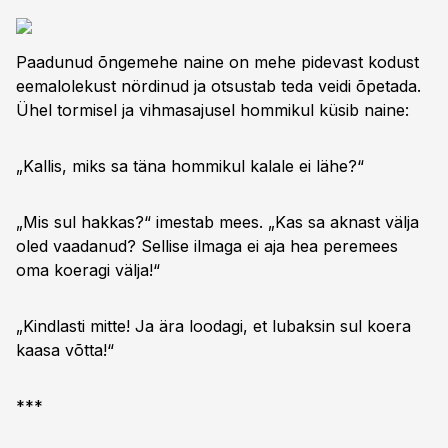
Paadunud õngemehe naine on mehe pidevast kodust
eemalolekust nördinud ja otsustab teda veidi õpetada.
Ühel tormisel ja vihmasajusel hommikul küsib naine:
„Kallis, miks sa täna hommikul kalale ei lähe?“
„Mis sul hakkas?“ imestab mees. „Kas sa aknast välja
oled vaadanud? Sellise ilmaga ei aja hea peremees
oma koeragi välja!“
„Kindlasti mitte! Ja ära loodagi, et lubaksin sul koera
kaasa võtta!“
***