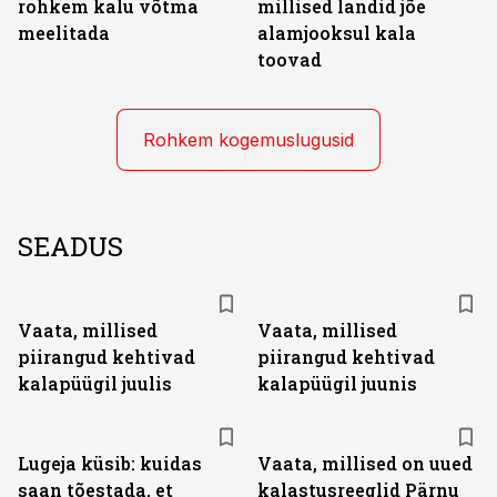
rohkem kalu võtma
millised landid jõe
meelitada
alamjooksul kala
toovad
Rohkem kogemuslugusid
SEADUS
Vaata, millised
Vaata, millised
piirangud kehtivad
piirangud kehtivad
kalapüügil juulis
kalapüügil juunis
Lugeja küsib: kuidas
Vaata, millised on uued
saan tõestada, et
kalastusreeglid Pärnu