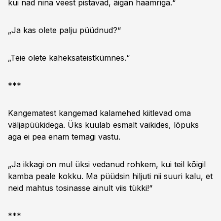
kui nad nina veest pistavad, äigan haamriga.“
„Ja kas olete palju püüdnud?“
„Teie olete kaheksateistkümnes.“
***
Kangematest kangemad kalamehed kiitlevad oma
väljapüükidega. Üks kuulab esmalt vaikides, lõpuks
aga ei pea enam temagi vastu.
„Ja ikkagi on mul üksi vedanud rohkem, kui teil kõigil
kamba peale kokku. Ma püüdsin hiljuti nii suuri kalu, et
neid mahtus tosinasse ainult viis tükki!“
***