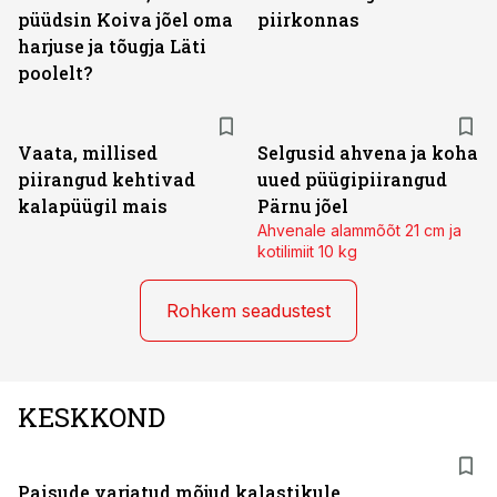
püüdsin Koiva jõel oma
piirkonnas
harjuse ja tõugja Läti
poolelt?
Vaata, millised
Selgusid ahvena ja koha
piirangud kehtivad
uued püügipiirangud
kalapüügil mais
Pärnu jõel
Ahvenale alammõõt 21 cm ja
kotilimiit 10 kg
Rohkem seadustest
KESKKOND
Paisude varjatud mõjud kalastikule