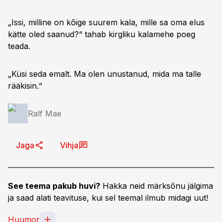
„Issi, milline on kõige suurem kala, mille sa oma elus
kätte oled saanud?“ tahab kirgliku kalamehe poeg
teada.
„Küsi seda emalt. Ma olen unustanud, mida ma talle
rääkisin.“
Ralf Mae
Jaga
Vihja
See teema pakub huvi?
Hakka neid märksõnu jälgima
ja saad alati teavituse, kui sel teemal ilmub midagi uut!
Huumor