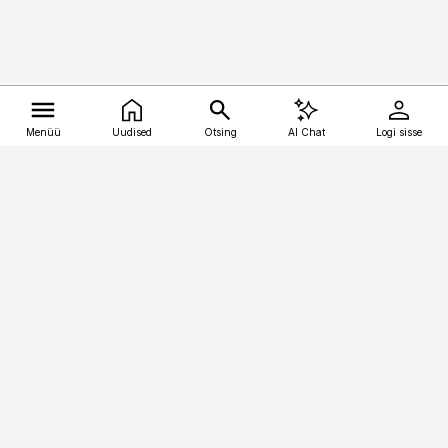
Menüü
Uudised
Otsing
AI Chat
Logi sisse
Vana-Lõuna 39/1, 19094 Tallinn
(+372) 667 0111
kalastaja@aripaev.ee
Telli
Reklaam
Firmast
Sisu kasutamisõigused
Ajakirjaniku
eetikakoodeks