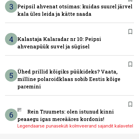
3
Peipsil ahvenat otsimas: kuidas suurel järvel
kala üles leida ja kätte saada
4
Kalastaja Kalaradar nr 10: Peipsi
ahvenapüük suvel ja sügisel
Ühed prillid kõigiks püükideks? Vaata,
5
milline polaroidklaas sobib Eestis kõige
paremini
Rein Truumets: olen istunud kinni
6
peaaegu igas mereääres kordonis!
Legendaarse punaseküti kolmveerand sajandit kalavetel