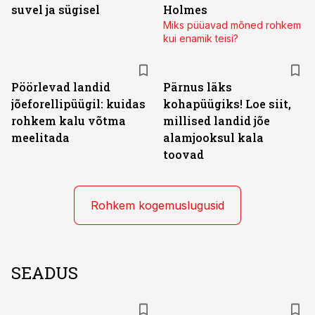
suvel ja sügisel
Holmes
Miks püüavad mõned rohkem
kui enamik teisi?
Pöörlevad landid
Pärnus läks
jõeforellipüügil: kuidas
kohapüügiks! Loe siit,
rohkem kalu võtma
millised landid jõe
meelitada
alamjooksul kala
toovad
Rohkem kogemuslugusid
SEADUS