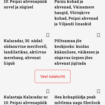
10: Peipsi ahvenapüük
Pärnu kohad ja
suvel ja sügisel
ahvenad, Väinamere
haugid, Võrtsjärve
kohad, Peipsi ahvenad
ja Viljandi linaskid
Kalaradar, 30. nädal:
Põltsamaa jõe
südasuvine meriforell,
keskjooks: kuidas
landilatikas, aktiivne
käänulises, väikeses ja
merehaug, ahvenat
sügavas ürgses jões
liigub
ahvenat jigitada
Veel kalakohti
Kalastaja Kalaradar nr
Hea kohapüüdja peab
10: Peipsi ahvenapüük
mõtlema nagu Sherlock