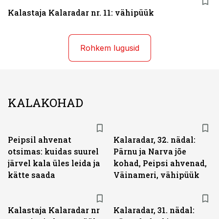
Kalastaja Kalaradar nr. 11: vähipüük
Rohkem lugusid
KALAKOHAD
Peipsil ahvenat
Kalaradar, 32. nädal:
otsimas: kuidas suurel
Pärnu ja Narva jõe
järvel kala üles leida ja
kohad, Peipsi ahvenad,
kätte saada
Väinameri, vähipüük
Kalastaja Kalaradar nr
Kalaradar, 31. nädal: