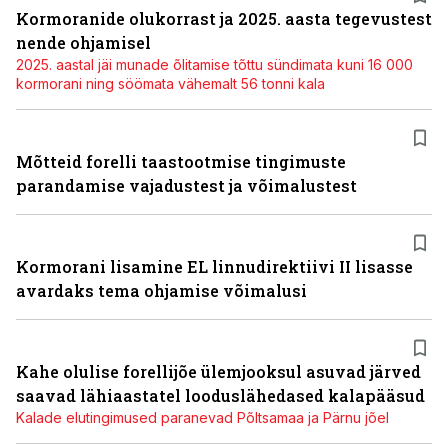
Kormoranide olukorrast ja 2025. aasta tegevustest
nende ohjamisel
2025. aastal jäi munade õlitamise tõttu sündimata kuni 16 000
kormorani ning söömata vähemalt 56 tonni kala
Mõtteid forelli taastootmise tingimuste
parandamise vajadustest ja võimalustest
Kormorani lisamine EL linnudirektiivi II lisasse
avardaks tema ohjamise võimalusi
Kahe olulise forellijõe ülemjooksul asuvad järved
saavad lähiaastatel looduslähedased kalapääsud
Kalade elutingimused paranevad Põltsamaa ja Pärnu jõel