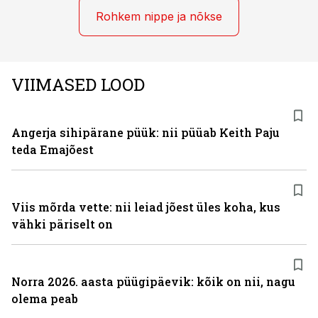
Rohkem nippe ja nõkse
VIIMASED LOOD
Angerja sihipärane püük: nii püüab Keith Paju
teda Emajõest
Viis mõrda vette: nii leiad jõest üles koha, kus
vähki päriselt on
Norra 2026. aasta püügipäevik: kõik on nii, nagu
olema peab