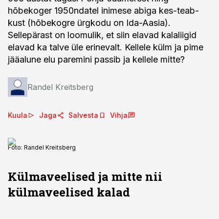
hõbekoger 1950ndatel inimese abiga kes-teab-
kust (hõbekogre ürgkodu on Ida-Aasia).
Sellepärast on loomulik, et siin elavad kalaliigid
elavad ka talve üle erinevalt. Kellele külm ja pime
jääalune elu paremini passib ja kellele mitte?
Randel Kreitsberg
Kuula
Jaga
Salvesta
Vihja
Foto:
Randel Kreitsberg
Külmaveelised ja mitte nii
külmaveelised kalad