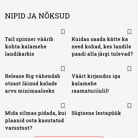
NIPID JA NÕKSUD
Tail spinner väärib
Kuidas saada kätte ka
kohta kalamehe
need kohad, kes landile
landikarbis
paadi alla järgi tulevad?
Release Rig vähendab
Väärt kirjandus iga
otsast läinud kalade
kalamehe
arvu minimaalseks
raamaturiiulil!
Mida silmas pidada, kui
Sügisene lestapüük
plaanid osta kasutatud
varustust?