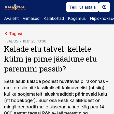
Telli Kalastaja
Avaleht
Viimased
Kalakohad
Kogemus
Nipid-nõksu
cebook
Tagasi
Twitter)
TEADUS
10.01.25, 10:00
Kalade elu talvel: kellele
kedIn
külm ja pime jääalune elu
ail
paremini passib?
k
Eesti asub kalade poolest huvitavas piirakonnas –
meil on siin nii klassikaliselt külmaveelisi (nt siig)
kui ka soojematelt laiuskraadidelt pärinevaid kalu
(nt hõbekoger). Suur osa Eesti kalaliikidest on
mingil perioodil meile sisserännanud: siig pea 14
000 aastat tagasi Põhja-Jäämerest ning