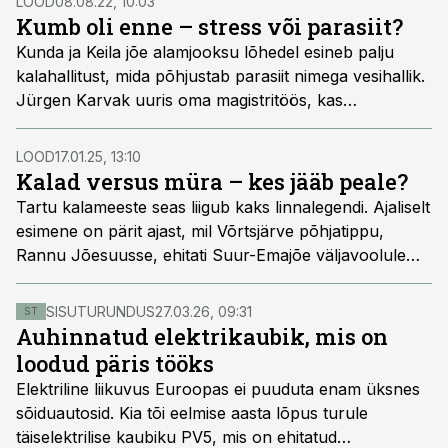
LOOD
08.08.22, 10:03
Kumb oli enne – stress või parasiit?
Kunda ja Keila jõe alamjooksu lõhedel esineb palju
kalahallitust, mida põhjustab parasiit nimega vesihallik.
Jürgen Karvak uuris oma magistritöös, kas
oomütseedist vesihallikuga (
Saprolegnia
) nakatumine
mõjutab Atlandi lõhe (
Salmo salar
) noorkalade
LOOD
17.01.25, 13:10
stressitaset Kunda ja Keila jões.
Kalad versus müra – kes jääb peale?
Tartu kalameeste seas liigub kaks linnalegendi. Ajaliselt
esimene on pärit ajast, mil Võrtsjärve põhjatippu,
Rannu Jõesuusse, ehitati Suur-Emajõe väljavoolule
uut silda. Toona kirjeldasid kohalikud mehed, kuidas
jõesuudmes kala massiliselt kogunes, kuid sillaehituse
SISUTURUNDUS
27.03.26, 09:31
ST
hirmus silla alt läbi ujuda ja jõkke liikuda ei julgenud.
Auhinnatud elektrikaubik, mis on
Teine lugu on seotud latikate ja kohade liikumisega
loodud päris tööks
Tartu linna vahel – nii uue Vabaduse kui ka Ihaste silla
Elektriline liikuvus Euroopas ei puuduta enam üksnes
ehitamisel olevat kalaparved kogunenud vahetult silla
sõiduautosid. Kia tõi eelmise aasta lõpus turule
lähedusse allavoolu, julgemata sillaehituse piirkonnast
täiselektrilise kaubiku PV5, mis on ehitatud
läbi ujuda. Kui palju on sellistes tähelepanekutes tõtt ja