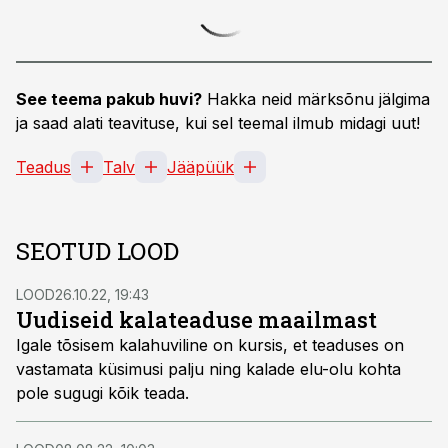
See teema pakub huvi?
Hakka neid märksõnu jälgima
ja saad alati teavituse, kui sel teemal ilmub midagi uut!
Teadus
Talv
Jääpüük
SEOTUD LOOD
LOOD
26.10.22, 19:43
Uudiseid kalateaduse maailmast
Igale tõsisem kalahuviline on kursis, et teaduses on
vastamata küsimusi palju ning kalade elu-olu kohta
pole sugugi kõik teada.