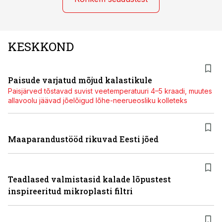
KESKKOND
Paisude varjatud mõjud kalastikule
Paisjärved tõstavad suvist veetemperatuuri 4–5 kraadi, muutes
allavoolu jäävad jõelõigud lõhe-neerueosliku kolleteks
Maaparandustööd rikuvad Eesti jõed
Teadlased valmistasid kalade lõpustest
inspireeritud mikroplasti filtri