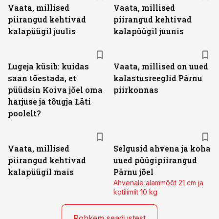
Vaata, millised
Vaata, millised
piirangud kehtivad
piirangud kehtivad
kalapüügil juulis
kalapüügil juunis
Lugeja küsib: kuidas
Vaata, millised on uued
saan tõestada, et
kalastusreeglid Pärnu
püüdsin Koiva jõel oma
piirkonnas
harjuse ja tõugja Läti
poolelt?
Vaata, millised
Selgusid ahvena ja koha
piirangud kehtivad
uued püügipiirangud
kalapüügil mais
Pärnu jõel
Ahvenale alammõõt 21 cm ja
kotilimiit 10 kg
Rohkem seadustest