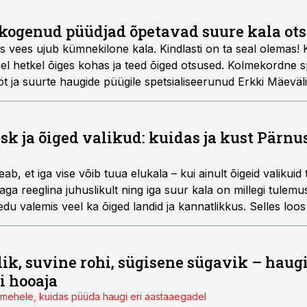
kogenud püüdjad õpetavad suure kala ots
as vees ujub kümnekilone kala. Kindlasti on ta seal olemas!
igel hetkel õiges kohas ja teed õiged otsused. Kolmekordne 
 ja suurte haugide püügile spetsialiseerunud Erkki Mäeväli 
tejuhile Rain Eralale, kuidas nemad suurt haugi jahivad.
sk ja õiged valikud: kuidas ja kust Pärnu
, et iga vise võib tuua elukala – kui ainult õigeid valikuid t
ga reeglina juhuslikult ning iga suur kala on millegi tulemus
edu valemis veel ka õiged landid ja kannatlikkus. Selles lo
i, kuidas ja millega ta Pärnus spinninguga suuri hauge püüa
k, suvine rohi, sügisene sügavik – hau
i hooaja
gumehele, kuidas püüda haugi eri aastaaegadel