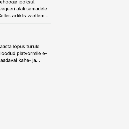
ehooaja jooksul.
eageeri alati samadele
elles artiklis vaatleme,
 aasta lõpus turule
s loodud platvormile e-
saadaval kahe- ja
lise reisijatebussina.
versioonis.