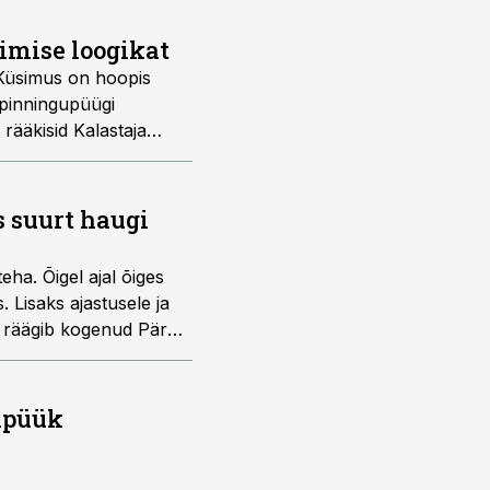
imise loogikat
 Küsimus on hoopis
spinningupüügi
rääkisid Kalastaja
s suurt haugi
eha. Õigel ajal õiges
. Lisaks ajastusele ja
os räägib kogenud Pärnu
b.
gipüük