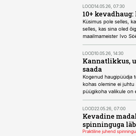
LOOD
14.05.26, 07:30
10+ kevadhaug: 
Küsimus pole selles, k
selles, kas sina oled õ
maailmameister Ivo Sööt
Kalaradari podcasti saa
LOOD
10.05.26, 14:30
Kannatlikkus, u
saada
Kogenud haugipüüdja teab
kohas olemine ei juhtu a
püügikoha valikule on 
haugikütt Erkki Mäeväl
LOOD
22.05.26, 07:00
Kevadine madali
spinninguga läb
Praktiline juhend spinnin