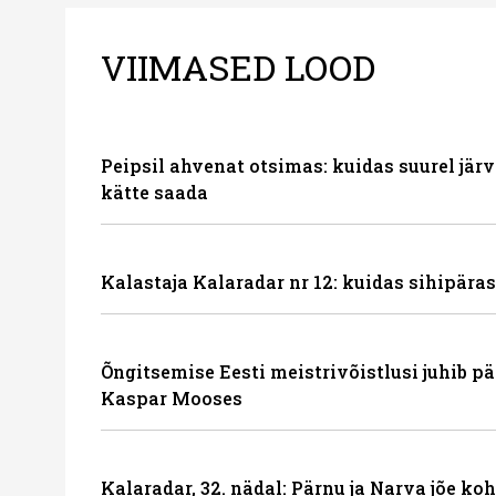
VIIMASED LOOD
Peipsil ahvenat otsimas: kuidas suurel järve
kätte saada
Kalastaja Kalaradar nr 12: kuidas sihipäras
Õngitsemise Eesti meistrivõistlusi juhib p
Kaspar Mooses
Kalaradar, 32. nädal: Pärnu ja Narva jõe ko