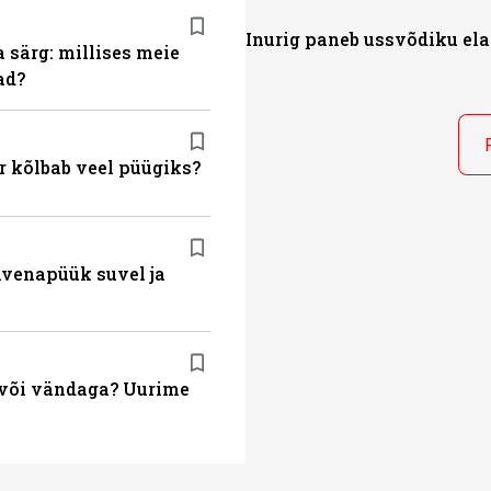
Inurig paneb ussvõdiku el
a särg: millises meie
ad?
r kõlbab veel püügiks?
ahvenapüük suvel ja
a või vändaga? Uurime