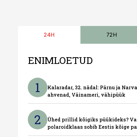
24H
72H
ENIMLOETUD
1
Kalaradar, 32. nädal: Pärnu ja Narva
ahvenad, Väinameri, vähipüük
2
Ühed prillid kõigiks püükideks? Va
polaroidklaas sobib Eestis kõige p