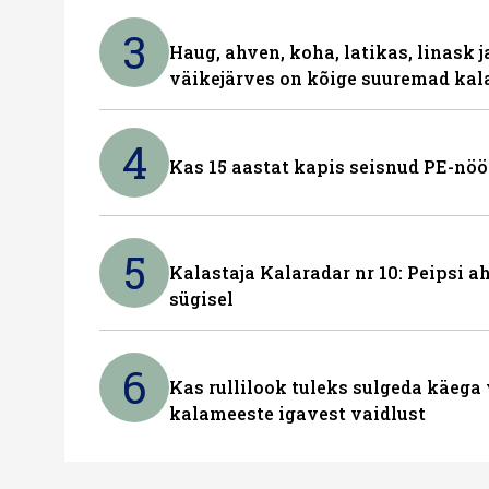
3
Haug, ahven, koha, latikas, linask j
väikejärves on kõige suuremad kal
4
Kas 15 aastat kapis seisnud PE-nöö
5
Kalastaja Kalaradar nr 10: Peipsi 
sügisel
6
Kas rullilook tuleks sulgeda käeg
kalameeste igavest vaidlust