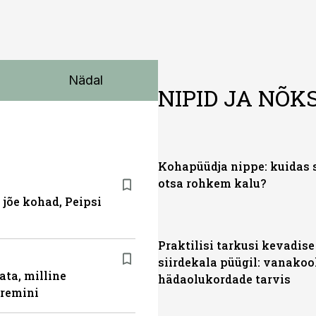
Nädal
NIPID JA NÕK
Kohapüüdja nippe: kuidas 
otsa rohkem kalu?
 jõe kohad, Peipsi
Praktilisi tarkusi kevadise
siirdekala püügil: vanakoo
ata, milline
hädaolukordade tarvis
aremini