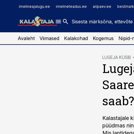
imelineajalugu.ee
raamatupidaja.ee
imelineajalugu.ee
imelineteadus.ee
aripaev.ee
bestmark
imelineteadus.ee
toostusuudised.ee
kaubandus.ee
Avaleht
Viimased
Kalakohad
Kogemus
Nipid-
cebook
LUGEJA KÜSIB
Lugej
Twitter)
kedIn
Saare
ail
saab?
k
Kalastajale k
püüdmas ning
Mis lantideg