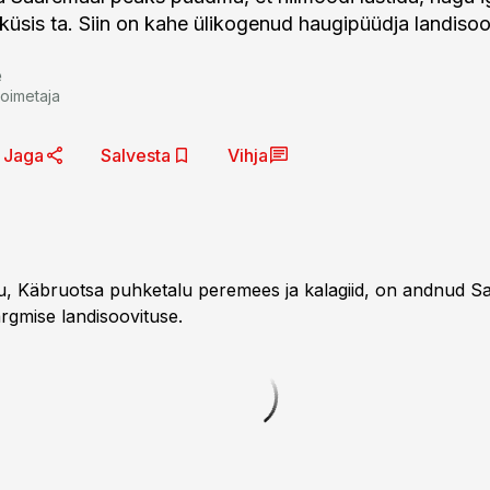
, küsis ta. Siin on kahe ülikogenud haugipüüdja landiso
e
toimetaja
Jaga
Salvesta
Vihja
, Käbruotsa puhketalu peremees ja kalagiid, on andnud S
rgmise landisoovituse.