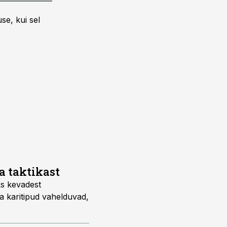
se, kui sel
a taktikast
s kevadest
ja karitipud vahelduvad,