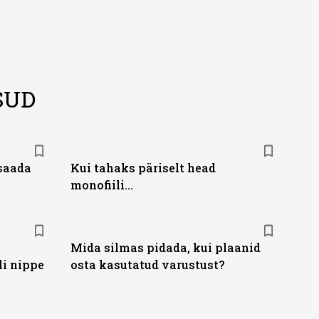
SUD
saada
Kui tahaks päriselt head
monofiili...
Mida silmas pidada, kui plaanid
li nippe
osta kasutatud varustust?