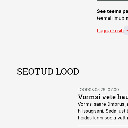
See teema pa
teemal ilmub m
Lugeja küsib
SEOTUD LOOD
LOOD
08.05.26, 07:00
Vormsi vete hau
Vormsi saare ümbrus j
hilissügiseni. Seda jus
hoides kinni sooja vett 