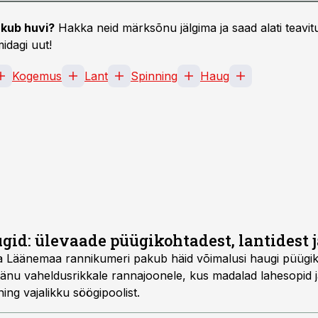
kub huvi?
Hakka neid märksõnu jälgima ja saad alati teavitu
idagi uut!
Kogemus
Lant
Spinning
Haug
gid: ülevaade püügikohtadest, lantidest j
a Läänemaa rannikumeri pakub häid võimalusi haugi püügik
t tänu vaheldusrikkale rannajoonele, kus madalad lahesopid 
ning vajalikku söögipoolist.