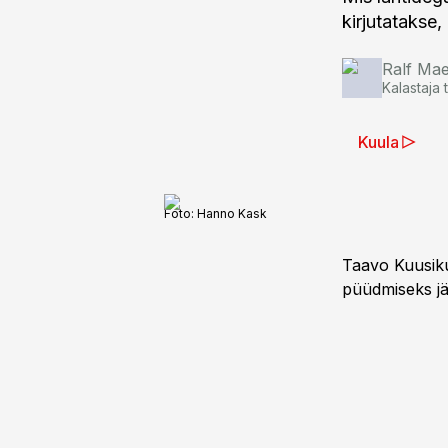
kirjutatakse
Ralf Ma
Kalastaja 
Kuula
Foto:
Hanno Kask
Taavo Kuusiku
püüdmiseks jä