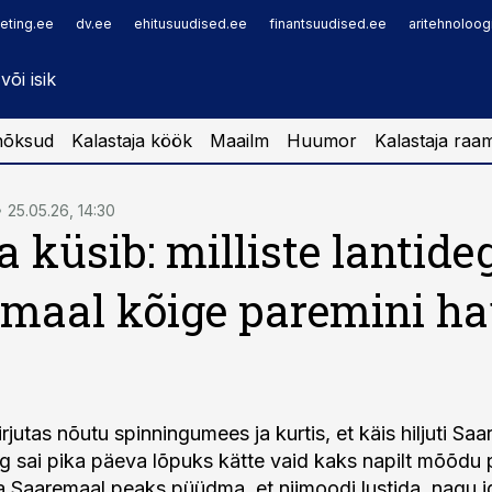
eting.ee
dv.ee
ehitusuudised.ee
finantsuudised.ee
aritehnoloog
nõksud
Kalastaja köök
Maailm
Huumor
Kalastaja raa
25.05.26, 14:30
a küsib: milliste lantide
maal kõige paremini ha
irjutas nõutu spinningumees ja kurtis, et käis hiljuti Sa
 sai pika päeva lõpuks kätte vaid kaks napilt mõõdu pi
a Saaremaal peaks püüdma, et niimoodi lustida, nagu i