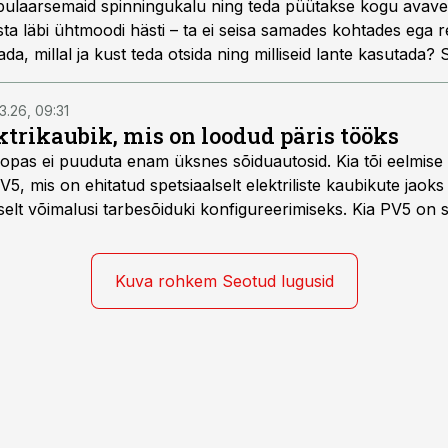
pulaarsemaid spinningukalu ning teda püütakse kogu avave
a läbi ühtmoodi hästi – ta ei seisa samades kohtades ega r
ada, millal ja kust teda otsida ning milliseid lante kasutada? S
ugipüük kevadel, suvel ja sügisel.
3.26, 09:31
trikaubik, mis on loodud päris tööks
roopas ei puuduta enam üksnes sõiduautosid. Kia tõi eelmise
PV5, mis on ehitatud spetsiaalselt elektriliste kaubikute jaok
elt võimalusi tarbesõiduki konfigureerimiseks. Kia PV5 on 
na, 5-kohalise meeskonnakaubikuna ja viie- ning seitsmekoha
 ka invavedudeks. Aasta lõpus on mudel saadaval ka šassii 
Kuva rohkem Seotud lugusid