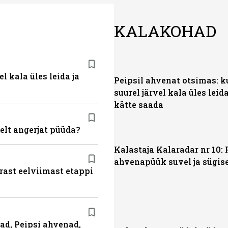
KALAKOHAD
l kala üles leida ja
Peipsil ahvenat otsimas: k
suurel järvel kala üles leida
kätte saada
elt angerjat püüda?
Kalastaja Kalaradar nr 10: 
ahvenapüük suvel ja sügis
ärast eelviimast etappi
had, Peipsi ahvenad,