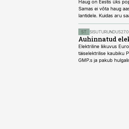
Haug on Eestis üks po
Samas ei võta haug aast
lantidele. Kuidas aru sa
mille poolest erineb ha
ST
SISUTURUNDUS
27.0
Auhinnatud elek
Elektriline liikuvus Eu
täiselektrilise kaubiku 
GMP.s ja pakub hulgalis
kolmekohalise pakiauto
Viimast saab kohaldada