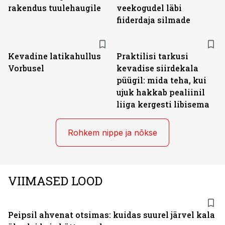
rakendus tuulehaugile
veekogudel läbi
fiiderdaja silmade
Kevadine latikahullus
Praktilisi tarkusi
Vorbusel
kevadise siirdekala
püügil: mida teha, kui
ujuk hakkab pealiinil
liiga kergesti libisema
Rohkem nippe ja nõkse
VIIMASED LOOD
Peipsil ahvenat otsimas: kuidas suurel järvel kala