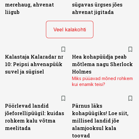
merehaug, ahvenat
sügavas ürgses jões
liigub
ahvenat jigitada
Veel kalakohti
Kalastaja Kalaradar nr
Hea kohapüüdja peab
10: Peipsi ahvenapüük
mõtlema nagu Sherlock
suvel ja sügisel
Holmes
Miks püüavad mõned rohkem
kui enamik teisi?
Pöörlevad landid
Pärnus läks
jõeforellipüügil: kuidas
kohapüügiks! Loe siit,
rohkem kalu võtma
millised landid jõe
meelitada
alamjooksul kala
toovad