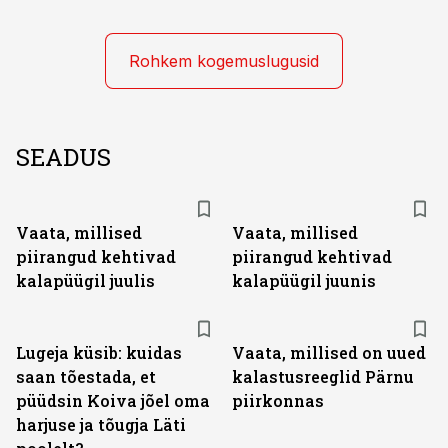
Rohkem kogemuslugusid
SEADUS
Vaata, millised
Vaata, millised
piirangud kehtivad
piirangud kehtivad
kalapüügil juulis
kalapüügil juunis
Lugeja küsib: kuidas
Vaata, millised on uued
saan tõestada, et
kalastusreeglid Pärnu
püüdsin Koiva jõel oma
piirkonnas
harjuse ja tõugja Läti