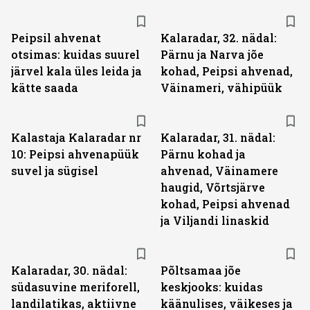
Peipsil ahvenat
Kalaradar, 32. nädal:
otsimas: kuidas suurel
Pärnu ja Narva jõe
järvel kala üles leida ja
kohad, Peipsi ahvenad,
kätte saada
Väinameri, vähipüük
Kalastaja Kalaradar nr
Kalaradar, 31. nädal:
10: Peipsi ahvenapüük
Pärnu kohad ja
suvel ja sügisel
ahvenad, Väinamere
haugid, Võrtsjärve
kohad, Peipsi ahvenad
ja Viljandi linaskid
Kalaradar, 30. nädal:
Põltsamaa jõe
südasuvine meriforell,
keskjooks: kuidas
landilatikas, aktiivne
käänulises, väikeses ja