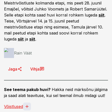
Meistrivõistluste kolmanda etapi, mis peeti 28. juunil
Emajõel, võitsid Juhko Voomets ja Robert Samarüütel.
Selle etapi kohta saad huvi korral rohkem lugeda
siit
.
Teise, Võrtsjärvel 14. ja 15. juunil peetud
meistrivõistluse etapi ning esimese, Tamula järvel 10.
mail peetud etapi kohta saad soovi korral rohkem
lugeda
siit
ja
siit
.
Rain Väät
Jaga
Vihja
See teema pakub huvi?
Hakka neid märksõnu jälgima
ja saad alati teavituse, kui sel teemal ilmub midagi uut!
Võistlused