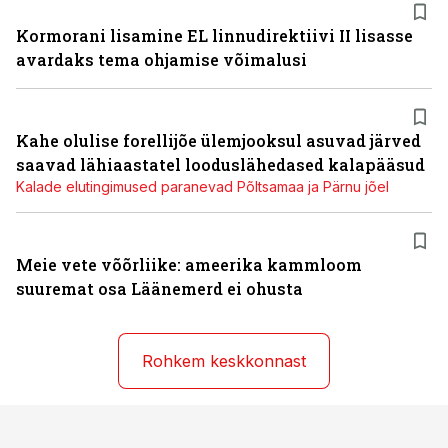
Kormorani lisamine EL linnudirektiivi II lisasse
avardaks tema ohjamise võimalusi
Kahe olulise forellijõe ülemjooksul asuvad järved
saavad lähiaastatel looduslähedased kalapääsud
Kalade elutingimused paranevad Põltsamaa ja Pärnu jõel
Meie vete võõrliike: ameerika kammloom
suuremat osa Läänemerd ei ohusta
Rohkem keskkonnast