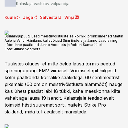
Kalastaja vastutav väljaandja
Kuula
Jaga
Salvesta
Vihja
Spinningupüügi Eesti meistrivõistluste esikolmik: pronksimehed Martin
Aule ja Vahur Hänilane, kullavõitjad Siim Enders ja Janno Jaadla ning
hõbedane paatkond Juhko Voomets ja Robert Samarüütel.
Foto:
Juhko Voomets
Tuulistes oludes, et mitte öelda lausa tormis peetud
spinningupüügi EMV viimasel, Vormsi etapil hiilgasid
kolm paatkonda korralike saakidega. 60 sentimeetrist
pikemaid (60 cm on meistrivõistluste alammõõt) hauge
käis ühest paadist läbi 18 tükki, kahe meeskonna käte
vahelt aga lausa 19 isendit. Kalastajale teadaolevalt
toimisid hästi suuremat sorti, näiteks Strike Pro
slaiderid, mida tuli aeglaselt mängitada.