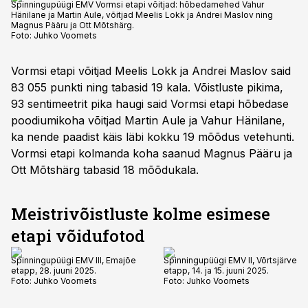
Spinningupüügi EMV Vormsi etapi võitjad: hõbedamehed Vahur
Hänilane ja Martin Aule, võitjad Meelis Lokk ja Andrei Maslov ning
Magnus Pääru ja Ott Mõtshärg.
Foto:
Juhko Voomets
Vormsi etapi võitjad Meelis Lokk ja Andrei Maslov said
83 055 punkti ning tabasid 19 kala. Võistluste pikima,
93 sentimeetrit pika haugi said Vormsi etapi hõbedase
poodiumikoha võitjad Martin Aule ja Vahur Hänilane,
ka nende paadist käis läbi kokku 19 mõõdus vetehunti.
Vormsi etapi kolmanda koha saanud Magnus Pääru ja
Ott Mõtshärg tabasid 18 mõõdukala.
Meistrivõistluste kolme esimese
etapi võidufotod
Spinningupüügi EMV III, Emajõe
Spinningupüügi EMV II, Võrtsjärve
etapp, 28. juuni 2025.
etapp, 14. ja 15. juuni 2025.
Foto:
Juhko Voomets
Foto:
Juhko Voomets