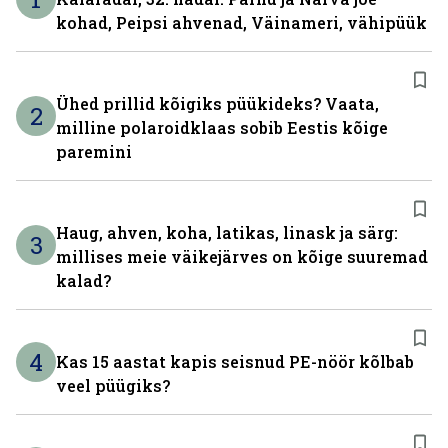
kohad, Peipsi ahvenad, Väinameri, vähipüük
Ühed prillid kõigiks püükideks? Vaata,
2
milline polaroidklaas sobib Eestis kõige
paremini
Haug, ahven, koha, latikas, linask ja särg:
3
millises meie väikejärves on kõige suuremad
kalad?
4
Kas 15 aastat kapis seisnud PE-nöör kõlbab
veel püügiks?