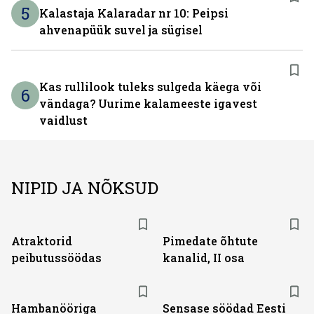
5
Kalastaja Kalaradar nr 10: Peipsi
ahvenapüük suvel ja sügisel
Kas rullilook tuleks sulgeda käega või
6
vändaga? Uurime kalameeste igavest
vaidlust
NIPID JA NÕKSUD
Atraktorid
Pimedate õhtute
peibutussöödas
kanalid, II osa
Hambanööriga
Sensase söödad Eesti