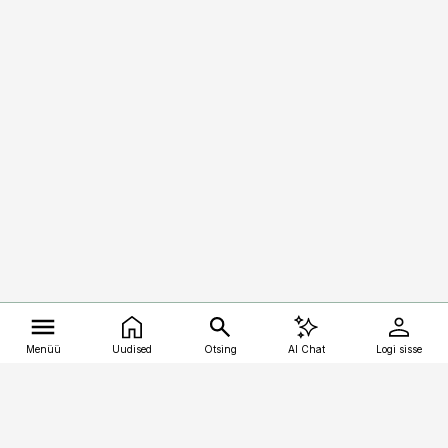
Menüü
Uudised
Otsing
AI Chat
Logi sisse
Vana-Lõuna 39/1, 19094 Tallinn