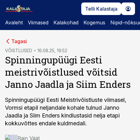
Telli Kalastaja
Avaleht
Viimased
Kalakohad
Kogemus
Nipid-nõksu
cebook
cebook
Tagasi
Twitter)
Twitter)
VÕISTLUSED
16.08.25, 19:52
Spinningupüügi Eesti
kedIn
kedIn
meistrivõistlused võitsid
ail
ail
Janno Jaadla ja Siim Enders
k
k
Spinningupüügi Eesti Meistrivõistluste viimasel,
Vormsi etapil neljandale kohale tulnud Janno
Jaadla ja Siim Enders kindlustasid nelja etapi
kokkuvõttes endale kuldmedali.
Rain Väät