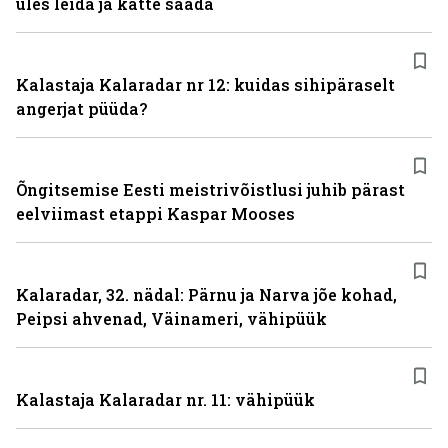
üles leida ja kätte saada
Kalastaja Kalaradar nr 12: kuidas sihipäraselt
angerjat püüda?
Õngitsemise Eesti meistrivõistlusi juhib pärast
eelviimast etappi Kaspar Mooses
Kalaradar, 32. nädal: Pärnu ja Narva jõe kohad,
Peipsi ahvenad, Väinameri, vähipüük
Kalastaja Kalaradar nr. 11: vähipüük