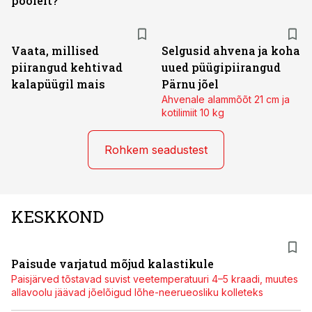
poolelt?
Vaata, millised
Selgusid ahvena ja koha
piirangud kehtivad
uued püügipiirangud
kalapüügil mais
Pärnu jõel
Ahvenale alammõõt 21 cm ja
kotilimiit 10 kg
Rohkem seadustest
KESKKOND
Paisude varjatud mõjud kalastikule
Paisjärved tõstavad suvist veetemperatuuri 4–5 kraadi, muutes
allavoolu jäävad jõelõigud lõhe-neerueosliku kolleteks