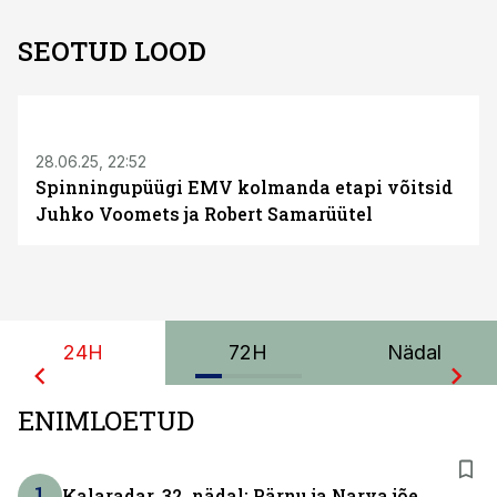
SEOTUD LOOD
28.06.25, 22:52
Spinningupüügi EMV kolmanda etapi võitsid
Juhko Voomets ja Robert Samarüütel
24H
72H
Nädal
ENIMLOETUD
1
Kalaradar, 32. nädal: Pärnu ja Narva jõe