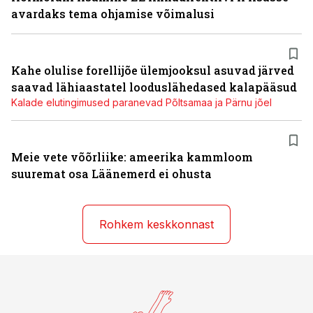
avardaks tema ohjamise võimalusi
Kahe olulise forellijõe ülemjooksul asuvad järved
saavad lähiaastatel looduslähedased kalapääsud
Kalade elutingimused paranevad Põltsamaa ja Pärnu jõel
Meie vete võõrliike: ameerika kammloom
suuremat osa Läänemerd ei ohusta
Rohkem keskkonnast