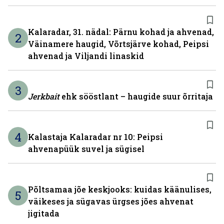
Kalaradar, 31. nädal: Pärnu kohad ja ahvenad,
2
Väinamere haugid, Võrtsjärve kohad, Peipsi
ahvenad ja Viljandi linaskid
3
Jerkbait
ehk sööstlant – haugide suur õrritaja
4
Kalastaja Kalaradar nr 10: Peipsi
ahvenapüük suvel ja sügisel
Põltsamaa jõe keskjooks: kuidas käänulises,
5
väikeses ja sügavas ürgses jões ahvenat
jigitada