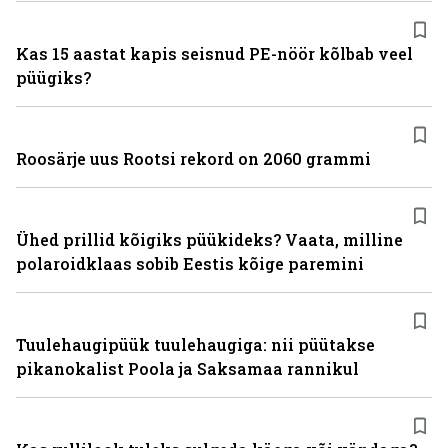
Kas 15 aastat kapis seisnud PE-nöör kõlbab veel
püügiks?
Roosärje uus Rootsi rekord on 2060 grammi
Ühed prillid kõigiks püükideks? Vaata, milline
polaroidklaas sobib Eestis kõige paremini
Tuulehaugipüük tuulehaugiga: nii püütakse
pikanokalist Poola ja Saksamaa rannikul