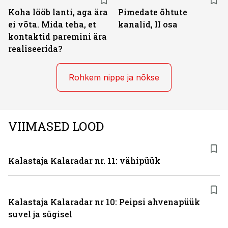
Koha lööb lanti, aga ära
Pimedate õhtute
ei võta. Mida teha, et
kanalid, II osa
kontaktid paremini ära
realiseerida?
Rohkem nippe ja nõkse
VIIMASED LOOD
Kalastaja Kalaradar nr. 11: vähipüük
Kalastaja Kalaradar nr 10: Peipsi ahvenapüük
suvel ja sügisel