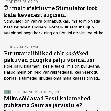
LOOD
17.05.25, 07:00
põneva püügiobjekti ka lendõngitsejatele. Kalastaja
Ülimalt efektiivne Stimulator toob
uuris, mida on lendõngitsejale turvapüügi mõistes
kala kevadest sügiseni
pakkuda Lõuna-Eesti jõgedel.
Stimulator on vahva pinnaputukas, mis toimib väga
hästi kevadest sügiseni, korralikult seotuna ujub
veepinnal nagu kork ning on ühtviisi atraktiivne nii kala
kui ka kalamehe silmale. Kuna Stimulatoriga on
püütavad praktiliselt kõik pinnalt toituvad kalad,
LOOD
26.04.25, 07:00
maksab sel söödal pikemalt peatuda.
Puruvanaliblikad ehk
caddis
ed
pakuvad püügiks palju võimalusi
Pole palju kalamehi, kes ei teaks, mis on puruvana.
Paljud meist on neid vahvaid tegelasi, kes veekogu
põhjas ja taimedel liikudes oma maja kaasas tirivad,
korjanud ja kalasöödaks kasutanud. Erandiks pole ka
lendõngitsejad, kes seovad puruvanadest väga palju
SISUTURUNDUS
19.06.26, 18:00
ST
huvitavaid imitatsioone. Loomulikult on need uppuvad
Miks sõidavad Eesti kalamehed
putukad, sest puruvana elupaik on ju veekogu põhjas.
puhkama Saimaa järvistule?
Seekord aga teeme juttu hoopis puruvanast kui