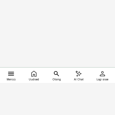
Menüü
Uudised
Otsing
AI Chat
Logi sisse
Vana-Lõuna 39/1, 19094 Tallinn
(+372) 667 0111