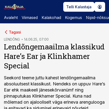
Telli Kalastaja
Avaleht
Viimased
Kalakohad
Kogemus
Nipid-nõksu
cebook
Tagasi
Twitter)
LENDÕNG
14.06.25, 07:00
Lendõngemaailma klassikud
kedIn
Hare’s Ear ja Klinkhamer
ail
Special
k
Seekord teeme juttu kahest lendõngemaailma
absoluutsest klassikust. Nendeks on uppuv Hare’s
Ear ehk maakeeli jänesekõrvanümf ning
pinnaputukas Klinkhamer Special. Kuna nad
mõlemad on ajalooliselt väga erineva arengulooga
ja esitavad ka sidumisel erinevaid nõudeid,