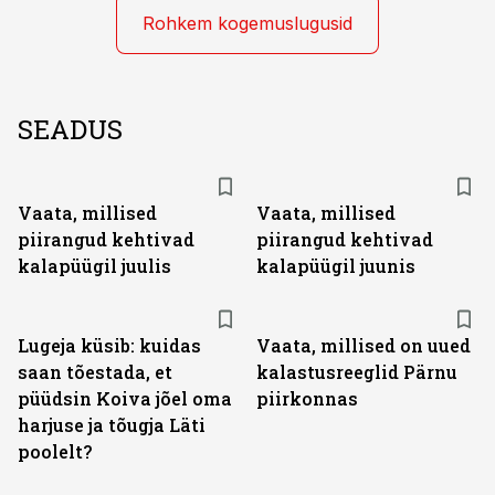
Rohkem kogemuslugusid
SEADUS
Vaata, millised
Vaata, millised
piirangud kehtivad
piirangud kehtivad
kalapüügil juulis
kalapüügil juunis
Lugeja küsib: kuidas
Vaata, millised on uued
saan tõestada, et
kalastusreeglid Pärnu
püüdsin Koiva jõel oma
piirkonnas
harjuse ja tõugja Läti
poolelt?