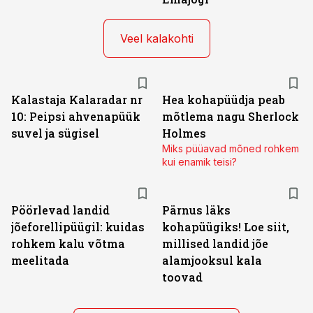
Veel kalakohti
Kalastaja Kalaradar nr
Hea kohapüüdja peab
10: Peipsi ahvenapüük
mõtlema nagu Sherlock
suvel ja sügisel
Holmes
Miks püüavad mõned rohkem
kui enamik teisi?
Pöörlevad landid
Pärnus läks
jõeforellipüügil: kuidas
kohapüügiks! Loe siit,
rohkem kalu võtma
millised landid jõe
meelitada
alamjooksul kala
toovad