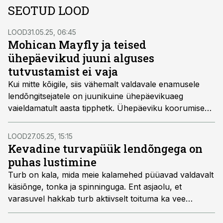
SEOTUD LOOD
LOOD
31.05.25, 06:45
Mohican Mayfly ja teised
ühepäevikud juuni alguses
tutvustamist ei vaja
Kui mitte kõigile, siis vähemalt valdavale enamusele
lendõngitsejatele on juunikuine ühepäevikuaeg
vaieldamatult aasta tipphetk. Ühepäeviku koorumise
ajal võtavad lendõnge kätte ka paljud spinningistid, sest
sel ajal pole landipüük kuigi tulemuslik, vähemalt
LOOD
27.05.25, 15:15
forellipüüki silmas pidades. Aga peale forelli on veel
Kevadine turvapüük lendõngega on
mitmeid teisigi põnevaid püügikalu, kes seda putukat
puhas lustimine
väga isukalt söövad. Sellel korral räägimegi
Turb on kala, mida meie kalamehed püüavad valdavalt
ühepäevikutest.
käsiõnge, tonka ja spinninguga. Ent asjaolu, et
varasuvel hakkab turb aktiivselt toituma ka vee
pinnakihtidest ja pinnalt ning konksu otsa jäänuna
avaldab püüdjale visa ja jõulist vastupanu, teeb turvast