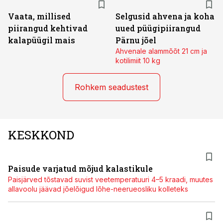
Vaata, millised
Selgusid ahvena ja koha
piirangud kehtivad
uued püügipiirangud
kalapüügil mais
Pärnu jõel
Ahvenale alammõõt 21 cm ja
kotilimiit 10 kg
Rohkem seadustest
KESKKOND
Paisude varjatud mõjud kalastikule
Paisjärved tõstavad suvist veetemperatuuri 4–5 kraadi, muutes
allavoolu jäävad jõelõigud lõhe-neerueosliku kolleteks