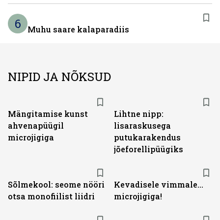
6
Muhu saare kalaparadiis
NIPID JA NÕKSUD
Mängitamise kunst
Lihtne nipp:
ahvenapüügil
lisaraskusega
microjigiga
putukarakendus
jõeforellipüügiks
Sõlmekool: seome nööri
Kevadisele vimmale...
otsa monofiilist liidri
microjigiga!