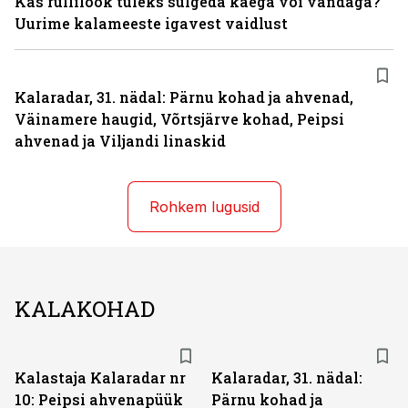
Kas rullilook tuleks sulgeda käega või vändaga?
Uurime kalameeste igavest vaidlust
Kalaradar, 31. nädal: Pärnu kohad ja ahvenad,
Väinamere haugid, Võrtsjärve kohad, Peipsi
ahvenad ja Viljandi linaskid
Rohkem lugusid
KALAKOHAD
Kalastaja Kalaradar nr
Kalaradar, 31. nädal:
10: Peipsi ahvenapüük
Pärnu kohad ja