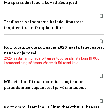
Maaparandustööd rikuvad Eesti jõed
Teadlased valmistasid kalade lõpustest
inspireeritud mikroplasti filtri
Kormoranide olukorrast ja 2025. aasta tegevustest
nende ohjamisel
2025. aastal jäi munade õlitamise tõttu sündimata kuni 16 000
kormorani ning söömata vähemalt 56 tonni kala
Mõtteid forelli taastootmise tingimuste
parandamise vajadustest ja võimalustest
Kormorani lisamine EL linnudirektiivi II lisasse