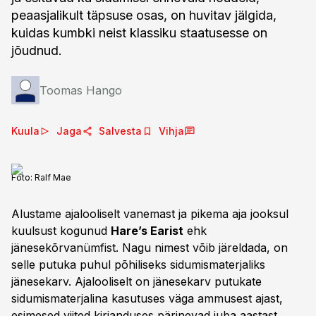
peaasjalikult täpsuse osas, on huvitav jälgida,
kuidas kumbki neist klassiku staatusesse on
jõudnud.
Toomas Hango
Kuula
Jaga
Salvesta
Vihja
Foto:
Ralf Mae
Alustame ajalooliselt vanemast ja pikema aja jooksul
kuulsust kogunud
Hare’s Earist
ehk
jänesekõrvanümfist. Nagu nimest võib järeldada, on
selle putuka puhul põhiliseks sidumismaterjaliks
jänesekarv. Ajalooliselt on jänesekarv putukate
sidumismaterjalina kasutuses väga ammusest ajast,
esimesed viited kirjanduses pärinevad juba aastast