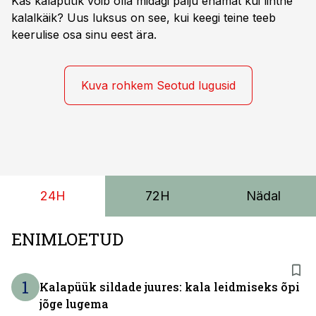
Kas kalapüük võib olla midagi palju enamat kui lihtne
kuivast ehk pinnaputukast.
kalalkäik? Uus luksus on see, kui keegi teine teeb
keerulise osa sinu eest ära.
Kuva rohkem Seotud lugusid
24H
72H
Nädal
ENIMLOETUD
1
Kalapüük sildade juures: kala leidmiseks õpi
jõge lugema