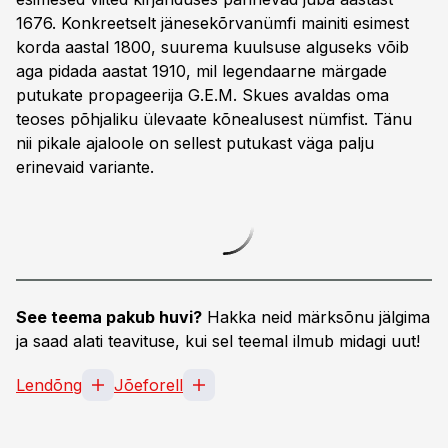
1676. Konkreetselt jänesekõrvanümfi mainiti esimest
korda aastal 1800, suurema kuulsuse alguseks võib
aga pidada aastat 1910, mil legendaarne märgade
putukate propageerija G.E.M. Skues avaldas oma
teoses põhjaliku ülevaate kõnealusest nümfist. Tänu
nii pikale ajaloole on sellest putukast väga palju
erinevaid variante.
See teema pakub huvi?
Hakka neid märksõnu jälgima
ja saad alati teavituse, kui sel teemal ilmub midagi uut!
Lendõng
Jõeforell