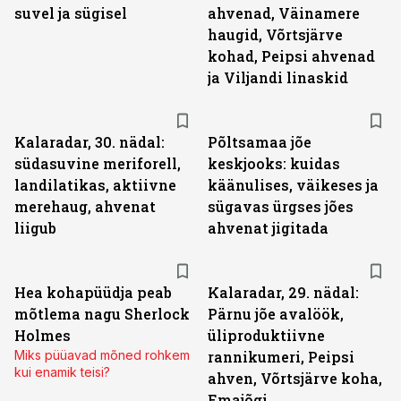
suvel ja sügisel
ahvenad, Väinamere
haugid, Võrtsjärve
kohad, Peipsi ahvenad
ja Viljandi linaskid
Kalaradar, 30. nädal:
Põltsamaa jõe
südasuvine meriforell,
keskjooks: kuidas
landilatikas, aktiivne
käänulises, väikeses ja
merehaug, ahvenat
sügavas ürgses jões
liigub
ahvenat jigitada
Hea kohapüüdja peab
Kalaradar, 29. nädal:
mõtlema nagu Sherlock
Pärnu jõe avalöök,
Holmes
üliproduktiivne
Miks püüavad mõned rohkem
rannikumeri, Peipsi
kui enamik teisi?
ahven, Võrtsjärve koha,
Emajõgi