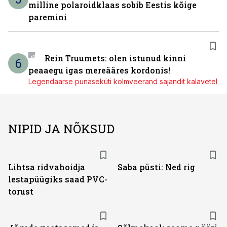
milline polaroidklaas sobib Eestis kõige
paremini
Rein Truumets: olen istunud kinni
6
peaaegu igas mereääres kordonis!
Legendaarse punaseküti kolmveerand sajandit kalavetel
NIPID JA NÕKSUD
Lihtsa ridvahoidja
Saba püsti: Ned rig
lestapüügiks saad PVC-
torust