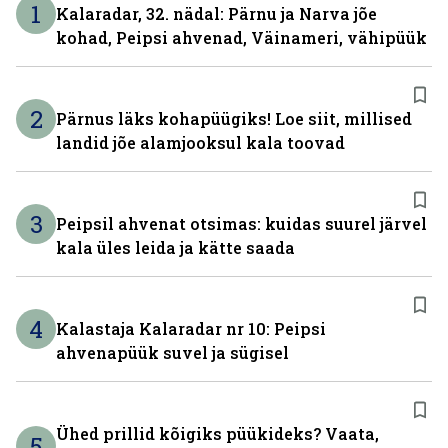
1
Kalaradar, 32. nädal: Pärnu ja Narva jõe
kohad, Peipsi ahvenad, Väinameri, vähipüük
2
Pärnus läks kohapüügiks! Loe siit, millised
landid jõe alamjooksul kala toovad
3
Peipsil ahvenat otsimas: kuidas suurel järvel
kala üles leida ja kätte saada
4
Kalastaja Kalaradar nr 10: Peipsi
ahvenapüük suvel ja sügisel
Ühed prillid kõigiks püükideks? Vaata,
5