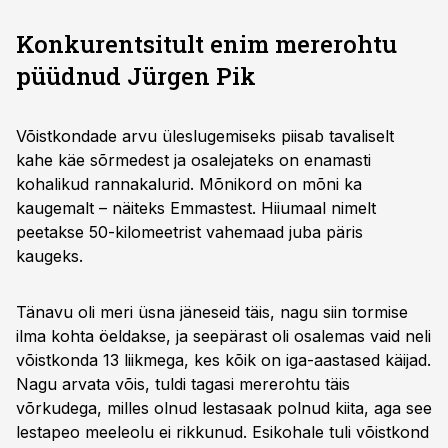
Konkurentsitult enim mererohtu
püüdnud Jürgen Pik
Võistkondade arvu üleslugemiseks piisab tavaliselt
kahe käe sõrmedest ja osalejateks on enamasti
kohalikud rannakalurid. Mõnikord on mõni ka
kaugemalt – näiteks Emmastest. Hiiumaal nimelt
peetakse 50-kilomeetrist vahemaad juba päris
kaugeks.
Tänavu oli meri üsna jäneseid täis, nagu siin tormise
ilma kohta öeldakse, ja seepärast oli osalemas vaid neli
võistkonda 13 liikmega, kes kõik on iga-aastased käijad.
Nagu arvata võis, tuldi tagasi mererohtu täis
võrkudega, milles olnud lestasaak polnud kiita, aga see
lestapeo meeleolu ei rikkunud. Esikohale tuli võistkond