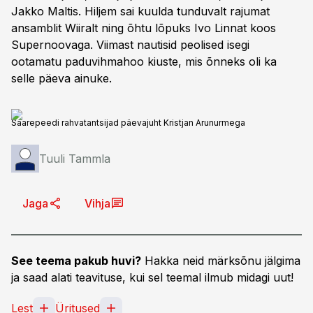
Jakko Maltis. Hiljem sai kuulda tunduvalt rajumat
ansamblit Wiiralt ning õhtu lõpuks Ivo Linnat koos
Supernoovaga. Viimast nautisid peolised isegi
ootamatu paduvihmahoo kiuste, mis õnneks oli ka
selle päeva ainuke.
Saarepeedi rahvatantsijad päevajuht Kristjan Arunurmega
Tuuli Tammla
Jaga
Vihja
See teema pakub huvi?
Hakka neid märksõnu jälgima
ja saad alati teavituse, kui sel teemal ilmub midagi uut!
Lest
Üritused