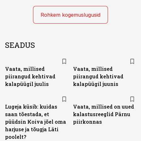
Rohkem kogemuslugusid
SEADUS
Vaata, millised
Vaata, millised
piirangud kehtivad
piirangud kehtivad
kalapüügil juulis
kalapüügil juunis
Lugeja küsib: kuidas
Vaata, millised on uued
saan tõestada, et
kalastusreeglid Pärnu
püüdsin Koiva jõel oma
piirkonnas
harjuse ja tõugja Läti
poolelt?