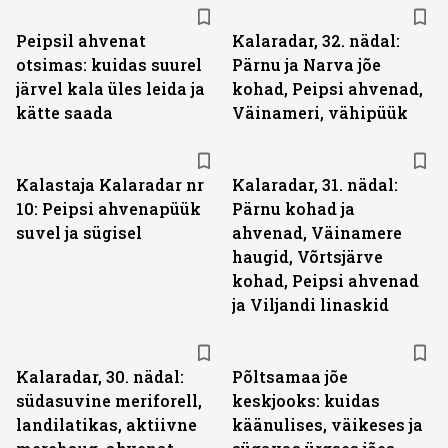
Peipsil ahvenat
Kalaradar, 32. nädal:
otsimas: kuidas suurel
Pärnu ja Narva jõe
järvel kala üles leida ja
kohad, Peipsi ahvenad,
kätte saada
Väinameri, vähipüük
Kalastaja Kalaradar nr
Kalaradar, 31. nädal:
10: Peipsi ahvenapüük
Pärnu kohad ja
suvel ja sügisel
ahvenad, Väinamere
haugid, Võrtsjärve
kohad, Peipsi ahvenad
ja Viljandi linaskid
Kalaradar, 30. nädal:
Põltsamaa jõe
südasuvine meriforell,
keskjooks: kuidas
landilatikas, aktiivne
käänulises, väikeses ja