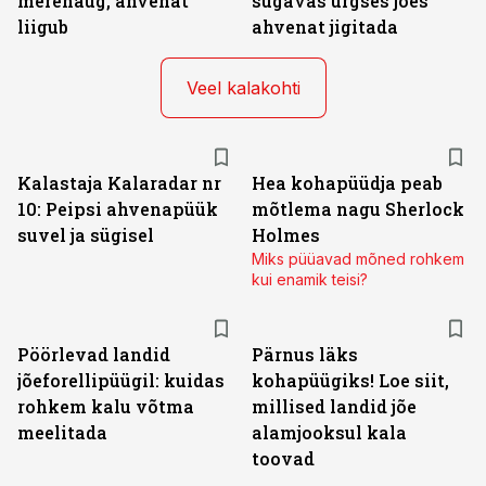
merehaug, ahvenat
sügavas ürgses jões
liigub
ahvenat jigitada
Veel kalakohti
Kalastaja Kalaradar nr
Hea kohapüüdja peab
10: Peipsi ahvenapüük
mõtlema nagu Sherlock
suvel ja sügisel
Holmes
Miks püüavad mõned rohkem
kui enamik teisi?
Pöörlevad landid
Pärnus läks
jõeforellipüügil: kuidas
kohapüügiks! Loe siit,
rohkem kalu võtma
millised landid jõe
meelitada
alamjooksul kala
toovad