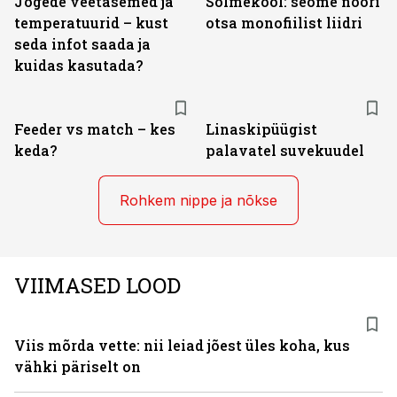
Jõgede veetasemed ja
Sõlmekool: seome nööri
temperatuurid – kust
otsa monofiilist liidri
seda infot saada ja
kuidas kasutada?
Feeder vs match – kes
Linaskipüügist
keda?
palavatel suvekuudel
Rohkem nippe ja nõkse
VIIMASED LOOD
Viis mõrda vette: nii leiad jõest üles koha, kus
vähki päriselt on