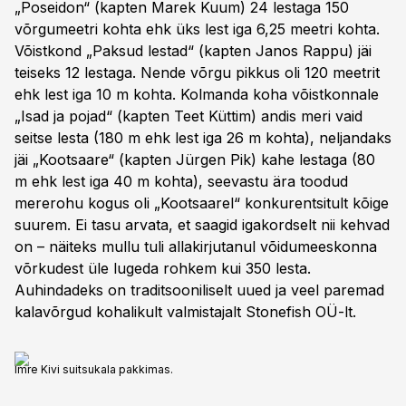
„Poseidon“ (kapten Marek Kuum) 24 lestaga 150
võrgumeetri kohta ehk üks lest iga 6,25 meetri kohta.
Võistkond „Paksud lestad“ (kapten Janos Rappu) jäi
teiseks 12 lestaga. Nende võrgu pikkus oli 120 meetrit
ehk lest iga 10 m kohta. Kolmanda koha võistkonnale
„Isad ja pojad“ (kapten Teet Küttim) andis meri vaid
seitse lesta (180 m ehk lest iga 26 m kohta), neljandaks
jäi „Kootsaare“ (kapten Jürgen Pik) kahe lestaga (80
m ehk lest iga 40 m kohta), seevastu ära toodud
mererohu kogus oli „Kootsaarel“ konkurentsitult kõige
suurem. Ei tasu arvata, et saagid igakordselt nii kehvad
on – näiteks mullu tuli allakirjutanul võidumeeskonna
võrkudest üle lugeda rohkem kui 350 lesta.
Auhindadeks on traditsooniliselt uued ja veel paremad
kalavõrgud kohalikult valmistajalt Stonefish OÜ-lt.
Imre Kivi suitsukala pakkimas.