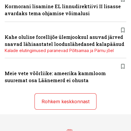
Kormorani lisamine EL linnudirektiivi II lisasse
avardaks tema ohjamise võimalusi
Kahe olulise forellijõe ülemjooksul asuvad järved
saavad lähiaastatel looduslähedased kalapääsud
Kalade elutingimused paranevad Põltsamaa ja Pärnu jõel
Meie vete võõrliike: ameerika kammloom
suuremat osa Läänemerd ei ohusta
Rohkem keskkonnast