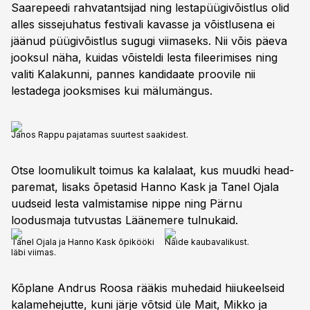
Saarepeedi rahvatantsijad ning lestapüügivõistlus olid
alles sissejuhatus festivali kavasse ja võistlusena ei
jäänud püügivõistlus sugugi viimaseks. Nii võis päeva
jooksul näha, kuidas võisteldi lesta fileerimises ning
valiti Kalakunni, pannes kandidaate proovile nii
lestadega jooksmises kui mälumängus.
Janos Rappu pajatamas suurtest saakidest.
Otse loomulikult toimus ka kalalaat, kus muudki head-
paremat, lisaks õpetasid Hanno Kask ja Tanel Ojala
uudseid lesta valmistamise nippe ning Pärnu
loodusmaja tutvustas Läänemere tulnukaid.
Tanel Ojala ja Hanno Kask õpikööki
Näide kaubavalikust.
läbi viimas.
Kõplane Andrus Roosa rääkis muhedaid hiiukeelseid
kalamehejutte, kuni järje võtsid üle Mait, Mikko ja