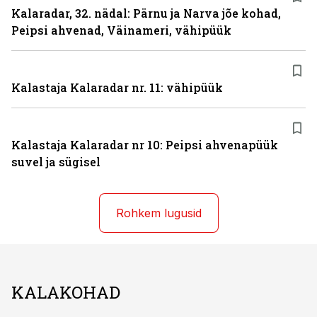
Kalaradar, 32. nädal: Pärnu ja Narva jõe kohad,
Peipsi ahvenad, Väinameri, vähipüük
Kalastaja Kalaradar nr. 11: vähipüük
Kalastaja Kalaradar nr 10: Peipsi ahvenapüük
suvel ja sügisel
Rohkem lugusid
KALAKOHAD