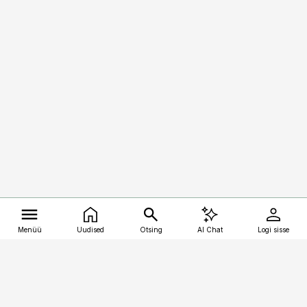
Menüü
Uudised
Otsing
AI Chat
Logi sisse
Vana-Lõuna 39/1, 19094 Tallinn