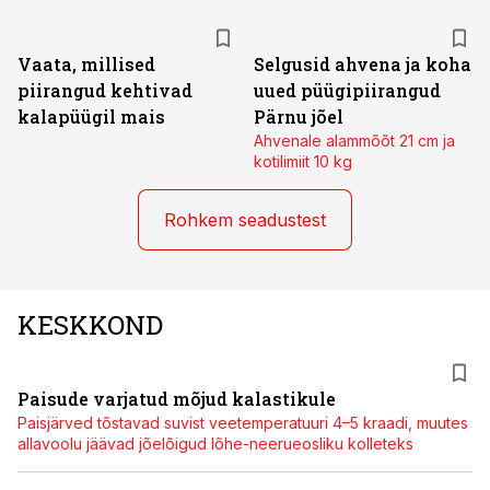
Vaata, millised
Selgusid ahvena ja koha
piirangud kehtivad
uued püügipiirangud
kalapüügil mais
Pärnu jõel
Ahvenale alammõõt 21 cm ja
kotilimiit 10 kg
Rohkem seadustest
KESKKOND
Paisude varjatud mõjud kalastikule
Paisjärved tõstavad suvist veetemperatuuri 4–5 kraadi, muutes
allavoolu jäävad jõelõigud lõhe-neerueosliku kolleteks