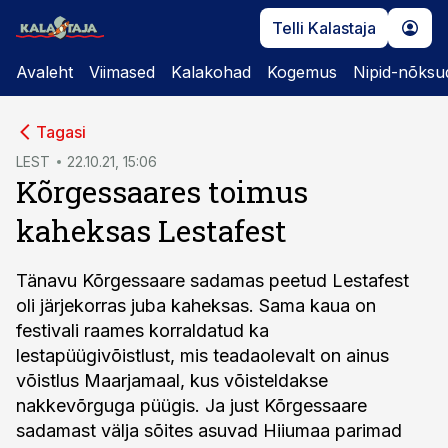
Telli Kalastaja
Avaleht
Viimased
Kalakohad
Kogemus
Nipid-nõksu
cebook
cebook
Tagasi
Twitter)
Twitter)
LEST
22.10.21, 15:06
Kõrgessaares toimus
kedIn
kedIn
kaheksas Lestafest
ail
ail
k
k
Tänavu Kõrgessaare sadamas peetud Lestafest
oli järjekorras juba kaheksas. Sama kaua on
festivali raames korraldatud ka
lestapüügivõistlust, mis teadaolevalt on ainus
võistlus Maarjamaal, kus võisteldakse
nakkevõrguga püügis. Ja just Kõrgessaare
sadamast välja sõites asuvad Hiiumaa parimad