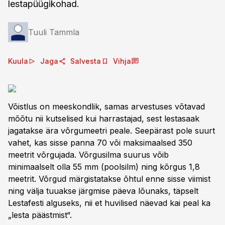
lestapüügikohad.
Tuuli Tammla
Kuula
Jaga
Salvesta
Vihja
Võistlus on meeskondlik, samas arvestuses võtavad
mõõtu nii kutselised kui harrastajad, sest lestasaak
jagatakse ära võrgumeetri peale. Seepärast pole suurt
vahet, kas sisse panna 70 või maksimaalsed 350
meetrit võrgujada. Võrgusilma suurus võib
minimaalselt olla 55 mm (poolsilm) ning kõrgus 1,8
meetrit. Võrgud märgistatakse õhtul enne sisse viimist
ning välja tuuakse järgmise päeva lõunaks, täpselt
Lestafesti alguseks, nii et huvilised näevad kai peal ka
„lesta päästmist“.