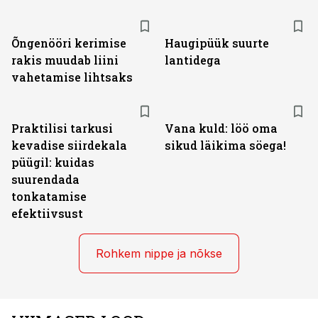
Õngenööri kerimise
Haugipüük suurte
rakis muudab liini
lantidega
vahetamise lihtsaks
Praktilisi tarkusi
Vana kuld: löö oma
kevadise siirdekala
sikud läikima söega!
püügil: kuidas
suurendada
tonkatamise
efektiivsust
Rohkem nippe ja nõkse