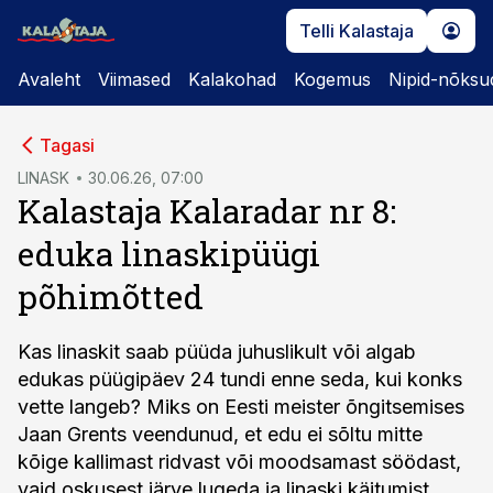
Telli Kalastaja
Avaleht
Viimased
Kalakohad
Kogemus
Nipid-nõksu
cebook
cebook
Tagasi
Twitter)
Twitter)
LINASK
30.06.26, 07:00
Kalastaja Kalaradar nr 8:
kedIn
kedIn
eduka linaskipüügi
ail
ail
põhimõtted
k
k
Kas linaskit saab püüda juhuslikult või algab
edukas püügipäev 24 tundi enne seda, kui konks
vette langeb? Miks on Eesti meister õngitsemises
Jaan Grents veendunud, et edu ei sõltu mitte
kõige kallimast ridvast või moodsamast söödast,
vaid oskusest järve lugeda ja linaski käitumist