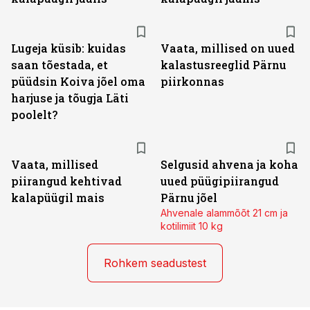
Lugeja küsib: kuidas
Vaata, millised on uued
saan tõestada, et
kalastusreeglid Pärnu
püüdsin Koiva jõel oma
piirkonnas
harjuse ja tõugja Läti
poolelt?
Vaata, millised
Selgusid ahvena ja koha
piirangud kehtivad
uued püügipiirangud
kalapüügil mais
Pärnu jõel
Ahvenale alammõõt 21 cm ja
kotilimiit 10 kg
Rohkem seadustest