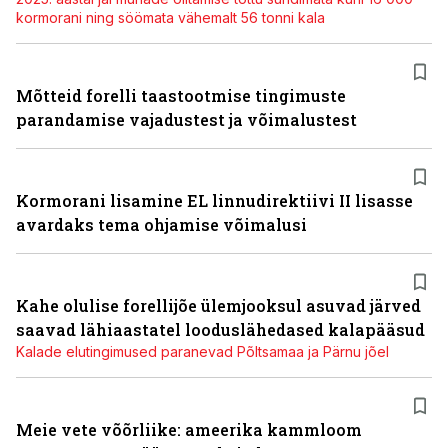
kormorani ning söömata vähemalt 56 tonni kala
Mõtteid forelli taastootmise tingimuste
parandamise vajadustest ja võimalustest
Kormorani lisamine EL linnudirektiivi II lisasse
avardaks tema ohjamise võimalusi
Kahe olulise forellijõe ülemjooksul asuvad järved
saavad lähiaastatel looduslähedased kalapääsud
Kalade elutingimused paranevad Põltsamaa ja Pärnu jõel
Meie vete võõrliike: ameerika kammloom