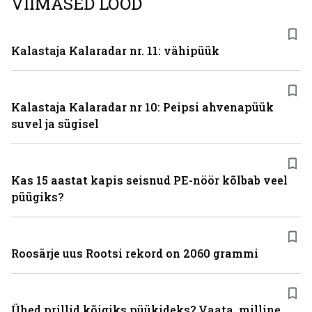
VIIMASED LOOD
Kalastaja Kalaradar nr. 11: vähipüük
Kalastaja Kalaradar nr 10: Peipsi ahvenapüük
suvel ja sügisel
Kas 15 aastat kapis seisnud PE-nöör kõlbab veel
püügiks?
Roosärje uus Rootsi rekord on 2060 grammi
Ühed prillid kõigiks püükideks? Vaata, milline