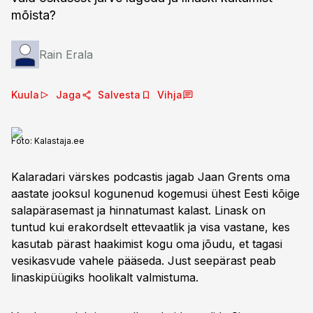
mõista?
Rain Erala
Kuula
Jaga
Salvesta
Vihja
Foto:
Kalastaja.ee
Kalaradari värskes podcastis jagab Jaan Grents oma
aastate jooksul kogunenud kogemusi ühest Eesti kõige
salapärasemast ja hinnatumast kalast. Linask on
tuntud kui erakordselt ettevaatlik ja visa vastane, kes
kasutab pärast haakimist kogu oma jõudu, et tagasi
vesikasvude vahele pääseda. Just seepärast peab
linaskipüügiks hoolikalt valmistuma.