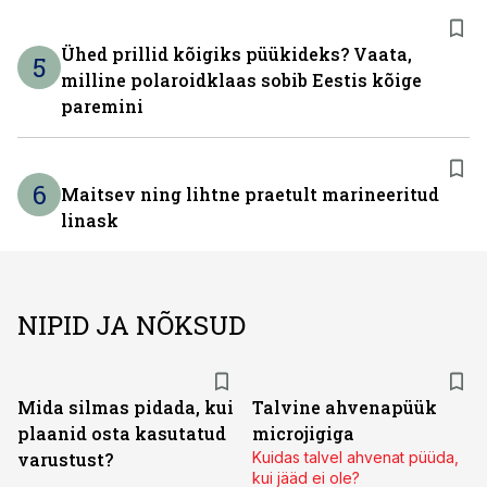
Ühed prillid kõigiks püükideks? Vaata,
5
milline polaroidklaas sobib Eestis kõige
paremini
6
Maitsev ning lihtne praetult marineeritud
linask
NIPID JA NÕKSUD
Mida silmas pidada, kui
Talvine ahvenapüük
plaanid osta kasutatud
microjigiga
varustust?
Kuidas talvel ahvenat püüda,
kui jääd ei ole?