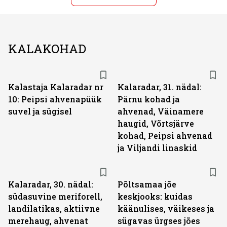
KALAKOHAD
Kalastaja Kalaradar nr
Kalaradar, 31. nädal:
10: Peipsi ahvenapüük
Pärnu kohad ja
suvel ja sügisel
ahvenad, Väinamere
haugid, Võrtsjärve
kohad, Peipsi ahvenad
ja Viljandi linaskid
Kalaradar, 30. nädal:
Põltsamaa jõe
südasuvine meriforell,
keskjooks: kuidas
landilatikas, aktiivne
käänulises, väikeses ja
merehaug, ahvenat
sügavas ürgses jões