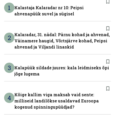
1
Kalastaja Kalaradar nr 10: Peipsi
ahvenapüük suvel ja sügisel
Kalaradar, 31. nädal: Pärnu kohad ja ahvenad,
2
Väinamere haugid, Võrtsjärve kohad, Peipsi
ahvenad ja Viljandi linaskid
3
Kalapüük sildade juures: kala leidmiseks õpi
jõge lugema
Kõige kallim viga maksab vaid sente:
4
milliseid landilõkse usaldavad Euroopa
kogenud spinningupüüdjad?