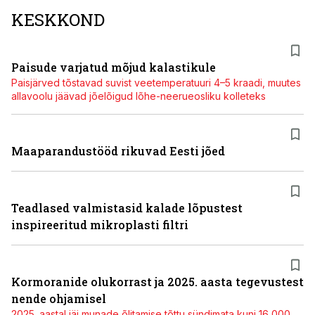
KESKKOND
Paisude varjatud mõjud kalastikule
Paisjärved tõstavad suvist veetemperatuuri 4–5 kraadi, muutes
allavoolu jäävad jõelõigud lõhe-neerueosliku kolleteks
Maaparandustööd rikuvad Eesti jõed
Teadlased valmistasid kalade lõpustest
inspireeritud mikroplasti filtri
Kormoranide olukorrast ja 2025. aasta tegevustest
nende ohjamisel
2025. aastal jäi munade õlitamise tõttu sündimata kuni 16 000