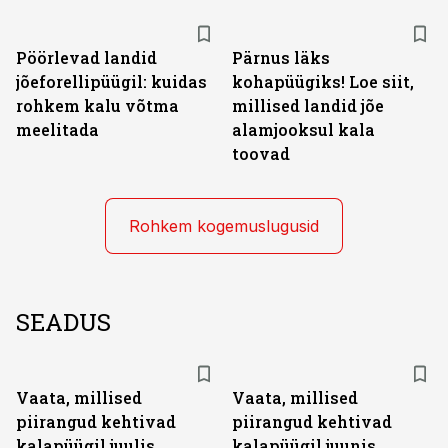
Pöörlevad landid
Pärnus läks
jõeforellipüügil: kuidas
kohapüügiks! Loe siit,
rohkem kalu võtma
millised landid jõe
meelitada
alamjooksul kala
toovad
Rohkem kogemuslugusid
SEADUS
Vaata, millised
Vaata, millised
piirangud kehtivad
piirangud kehtivad
kalapüügil juulis
kalapüügil juunis