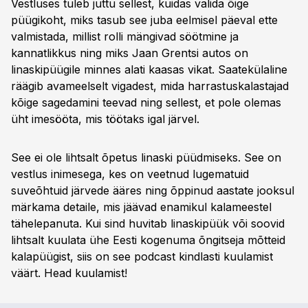
Vestluses tuleb juttu sellest, kuidas valida õige
püügikoht, miks tasub see juba eelmisel päeval ette
valmistada, millist rolli mängivad söötmine ja
kannatlikkus ning miks Jaan Grentsi autos on
linaskipüügile minnes alati kaasas vikat. Saatekülaline
räägib avameelselt vigadest, mida harrastuskalastajad
kõige sagedamini teevad ning sellest, et pole olemas
üht imesööta, mis töötaks igal järvel.
See ei ole lihtsalt õpetus linaski püüdmiseks. See on
vestlus inimesega, kes on veetnud lugematuid
suveõhtuid järvede ääres ning õppinud aastate jooksul
märkama detaile, mis jäävad enamikul kalameestel
tähelepanuta. Kui sind huvitab linaskipüük või soovid
lihtsalt kuulata ühe Eesti kogenuma õngitseja mõtteid
kalapüügist, siis on see podcast kindlasti kuulamist
väärt. Head kuulamist!