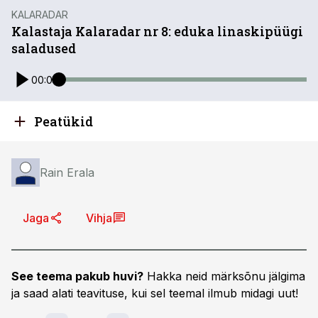
KALARADAR
Kalastaja Kalaradar nr 8: eduka linaskipüügi
saladused
00:00
Peatükid
Rain Erala
Jaga
Vihja
See teema pakub huvi?
Hakka neid märksõnu jälgima
ja saad alati teavituse, kui sel teemal ilmub midagi uut!