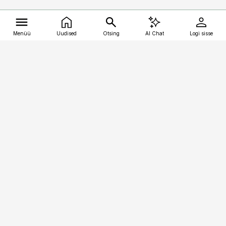
Menüü
Uudised
Otsing
AI Chat
Logi sisse
Vana-Lõuna 39/1, 19094 Tallinn
(+372) 667 0111
kalastaja@aripaev.ee
Telli
Reklaam
Firmast
Sisu kasutamisõigused
Ajakirjaniku
eetikakoodeks
Üldtingimused
Privaatsustingimused
Küpsiste poliitika
KKK
Eesti Meediaettevõtete
Eelistuste haldamine