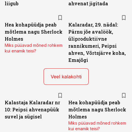
liigub
ahvenat jigitada
Hea kohapüüdja peab
Kalaradar, 29. nädal:
mõtlema nagu Sherlock
Pärnu jõe avalöök,
Holmes
üliproduktiivne
Miks püüavad mõned rohkem
rannikumeri, Peipsi
kui enamik teisi?
ahven, Võrtsjärve koha,
Emajõgi
Veel kalakohti
Kalastaja Kalaradar nr
Hea kohapüüdja peab
10: Peipsi ahvenapüük
mõtlema nagu Sherlock
suvel ja sügisel
Holmes
Miks püüavad mõned rohkem
kui enamik teisi?