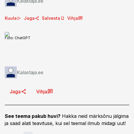
Kalastaja.ee
Kuula
Jaga
Salvesta
Vihja
Foto:
ChatGPT
Kalastaja.ee
Jaga
Vihja
See teema pakub huvi?
Hakka neid märksõnu jälgima
ja saad alati teavituse, kui sel teemal ilmub midagi uut!