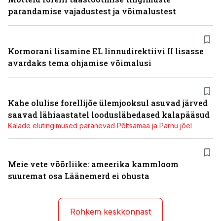
parandamise vajadustest ja võimalustest
Kormorani lisamine EL linnudirektiivi II lisasse
avardaks tema ohjamise võimalusi
Kahe olulise forellijõe ülemjooksul asuvad järved
saavad lähiaastatel looduslähedased kalapääsud
Kalade elutingimused paranevad Põltsamaa ja Pärnu jõel
Meie vete võõrliike: ameerika kammloom
suuremat osa Läänemerd ei ohusta
Rohkem keskkonnast