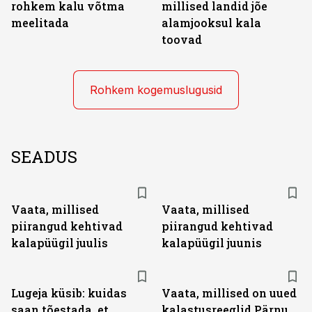
rohkem kalu võtma
millised landid jõe
meelitada
alamjooksul kala
toovad
Rohkem kogemuslugusid
SEADUS
Vaata, millised
Vaata, millised
piirangud kehtivad
piirangud kehtivad
kalapüügil juulis
kalapüügil juunis
Lugeja küsib: kuidas
Vaata, millised on uued
saan tõestada, et
kalastusreeglid Pärnu