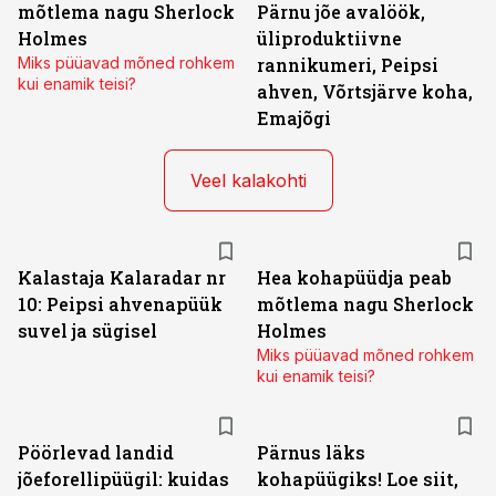
mõtlema nagu Sherlock
Pärnu jõe avalöök,
Holmes
üliproduktiivne
Miks püüavad mõned rohkem
rannikumeri, Peipsi
kui enamik teisi?
ahven, Võrtsjärve koha,
Emajõgi
Veel kalakohti
Kalastaja Kalaradar nr
Hea kohapüüdja peab
10: Peipsi ahvenapüük
mõtlema nagu Sherlock
suvel ja sügisel
Holmes
Miks püüavad mõned rohkem
kui enamik teisi?
Pöörlevad landid
Pärnus läks
jõeforellipüügil: kuidas
kohapüügiks! Loe siit,