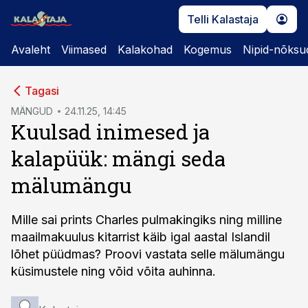
Telli Kalastaja
Avaleht
Viimased
Kalakohad
Kogemus
Nipid-nõksu
cebook
cebook
Tagasi
Twitter)
Twitter)
MÄNGUD
24.11.25, 14:45
Kuulsad inimesed ja
kedIn
kedIn
kalapüük: mängi seda
ail
ail
mälumängu
k
k
Mille sai prints Charles pulmakingiks ning milline
maailmakuulus kitarrist käib igal aastal Islandil
lõhet püüdmas? Proovi vastata selle mälumängu
küsimustele ning võid võita auhinna.