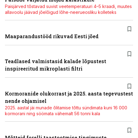
Paisjärved tõstavad suvist veetemperatuuri 4–5 kraadi, muutes
allavoolu jäävad jõelõigud lõhe-neerueosliku kolleteks
Maaparandustööd rikuvad Eesti jõed
Teadlased valmistasid kalade lõpustest
inspireeritud mikroplasti filtri
Kormoranide olukorrast ja 2025. aasta tegevustest
nende ohjamisel
2025. aastal jäi munade õlitamise tõttu sündimata kuni 16 000
kormorani ning söömata vähemalt 56 tonni kala
Mõtteid forelli taastootmise tingimuste