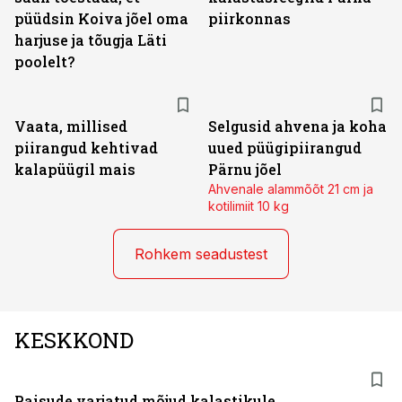
püüdsin Koiva jõel oma
piirkonnas
harjuse ja tõugja Läti
poolelt?
Vaata, millised
Selgusid ahvena ja koha
piirangud kehtivad
uued püügipiirangud
kalapüügil mais
Pärnu jõel
Ahvenale alammõõt 21 cm ja
kotilimiit 10 kg
Rohkem seadustest
KESKKOND
Paisude varjatud mõjud kalastikule