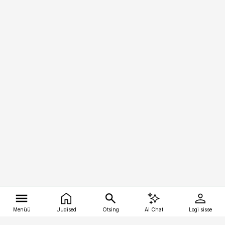
Menüü
Uudised
Otsing
AI Chat
Logi sisse