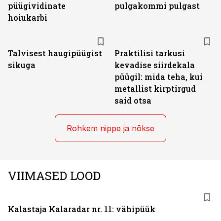
püügividinate
pulgakommi pulgast
hoiukarbi
Talvisest haugipüügist
Praktilisi tarkusi
sikuga
kevadise siirdekala
püügil: mida teha, kui
metallist kirptirgud
said otsa
Rohkem nippe ja nõkse
VIIMASED LOOD
Kalastaja Kalaradar nr. 11: vähipüük