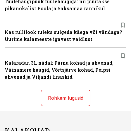
Tuulehaugipüük tuulehaugiga: nii püütakse
pikanokalist Poola ja Saksamaa rannikul
Kas rullilook tuleks sulgeda käega või vändaga?
Uurime kalameeste igavest vaidlust
Kalaradar, 31. nädal: Pärnu kohad ja ahvenad,
Väinamere haugid, Võrtsjärve kohad, Peipsi
ahvenad ja Viljandi linaskid
Rohkem lugusid
KALAKOHAD