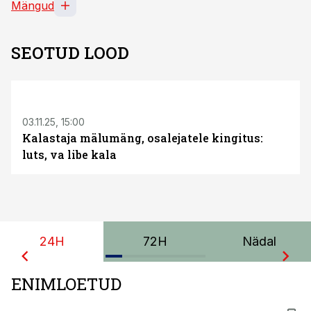
Mängud
SEOTUD LOOD
03.11.25, 15:00
Kalastaja mälumäng, osalejatele kingitus:
luts, va libe kala
24H
72H
Nädal
ENIMLOETUD