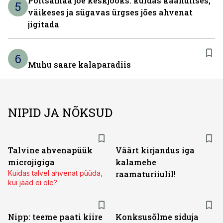
Põltsamaa jõe keskjooks: kuidas käänulises,
5
väikeses ja sügavas ürgses jões ahvenat
jigitada
6
Muhu saare kalaparadiis
NIPID JA NÕKSUD
Talvine ahvenapüük
Väärt kirjandus iga
microjigiga
kalamehe
Kuidas talvel ahvenat püüda,
raamaturiiulil!
kui jääd ei ole?
Nipp: teeme paati kiire
Konksusõlme siduja