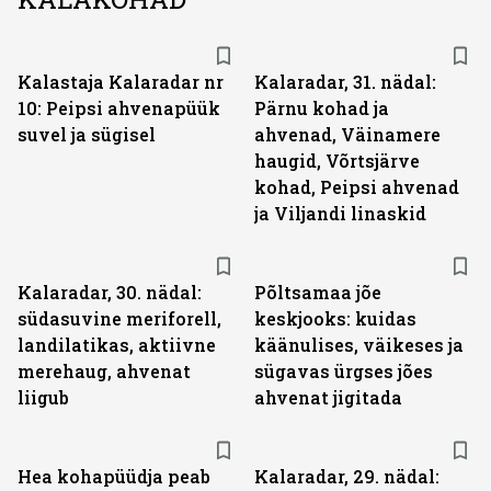
Kalastaja Kalaradar nr
Kalaradar, 31. nädal:
10: Peipsi ahvenapüük
Pärnu kohad ja
suvel ja sügisel
ahvenad, Väinamere
haugid, Võrtsjärve
kohad, Peipsi ahvenad
ja Viljandi linaskid
Kalaradar, 30. nädal:
Põltsamaa jõe
südasuvine meriforell,
keskjooks: kuidas
landilatikas, aktiivne
käänulises, väikeses ja
merehaug, ahvenat
sügavas ürgses jões
liigub
ahvenat jigitada
Hea kohapüüdja peab
Kalaradar, 29. nädal: