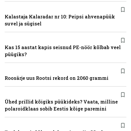
Kalastaja Kalaradar nr 10: Peipsi ahvenapüük
suvel ja sügisel
Kas 15 aastat kapis seisnud PE-nöör kõlbab veel
püügiks?
Roosärje uus Rootsi rekord on 2060 grammi
Ühed prillid kõigiks püükideks? Vaata, milline
polaroidklaas sobib Eestis kõige paremini