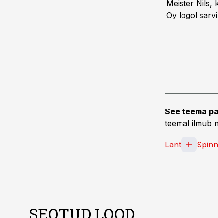
Meister Nils, 
Oy logol sarvil
See teema pa
teemal ilmub m
Lant
Spinn
SEOTUD LOOD