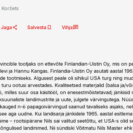
v Koržets
Jaga
Salvesta
Vihja
vincible tootjaks on ettevõte Finlandian-Uistin Oy, mis on p
evi ja Hannu Kangas. Finlandia-Uistin Oy asutati aastal 196
ide tootmiseks. Algusest peale oli sihikul USA turg ning mud
le turu ootusi arvestades. Kvaliteetsed materjalid (balsa ja/võ
ö, milles suur osa käsitööl, on enesestmõistetavad; jänkisid 
suunaliste landimustrite ja uute, julgete värvingutega. Nü
skauged n-ö papagoivärvingud saanud tavaliseks asjaks, n
 see aga uudne. Kui landisarja jänkidele 1965. aastal esitlema 
 nime – rootsipärane Nils sai valitud seetõttu, et USA-s olid 
õngulised landinimed. Nii sündiski Võitmatu Nils Master ehk