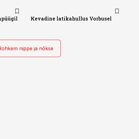
apüügil
Kevadine latikahullus Vorbusel
Rohkem nippe ja nõkse