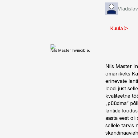
Vladisla
Kuula
Nils Master Invincible.
Nils Master In
omanikeks Kal
erinevate lant
loodi just sel
kvaliteetne tö
„püüdma“ põik
lantide loodu
aasta eest oli
sellele tarvis
skandinaaviah