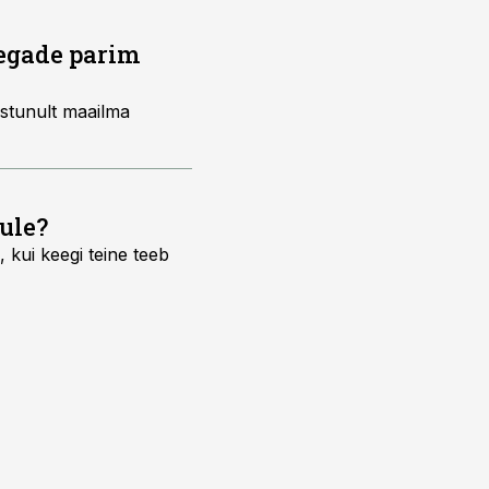
aegade parim
stunult maailma
ule?
 kui keegi teine teeb