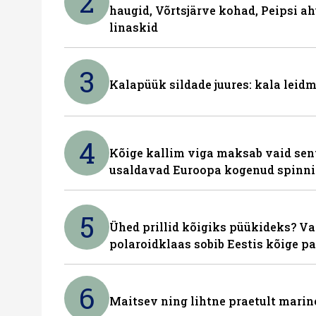
2
haugid, Võrtsjärve kohad, Peipsi ah
linaskid
3
Kalapüük sildade juures: kala leid
4
Kõige kallim viga maksab vaid sent
usaldavad Euroopa kogenud spinn
5
Ühed prillid kõigiks püükideks? Va
polaroidklaas sobib Eestis kõige p
6
Maitsev ning lihtne praetult marin