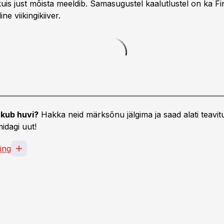
kuis just mõista meeldib. Samasugustel kaalutlustel on ka Fi
ine viikingikiiver.
kub huvi?
Hakka neid märksõnu jälgima ja saad alati teavitu
idagi uut!
ing