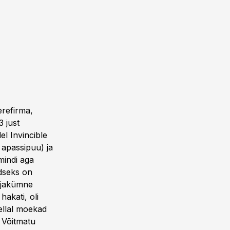
erefirma,
3 just
el Invincible
i apassipuu) ja
mindi aga
üdseks on
eljakümne
hakati, oli
sellal moekad
 Võitmatu