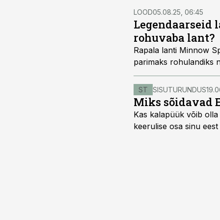
LOOD
05.08.25, 06:45
Legendaarseid l
rohuvaba lant?
Rapala lanti Minnow S
parimaks rohulandiks ni
ST
SISUTURUNDUS
19.0
Miks sõidavad 
Kas kalapüük võib olla 
keerulise osa sinu eest