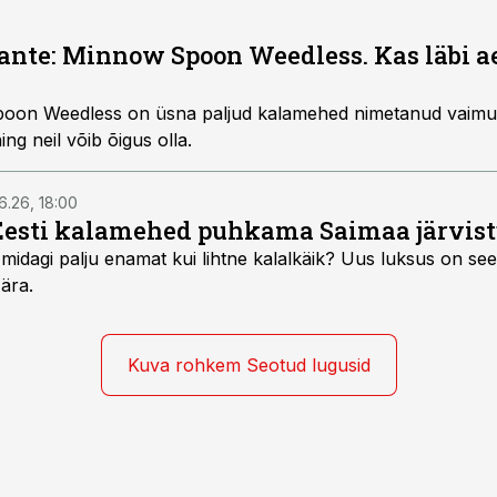
ante: Minnow Spoon Weedless. Kas läbi 
poon Weedless on üsna paljud kalamehed nimetanud vaimu
ng neil võib õigus olla.
6.26, 18:00
Eesti kalamehed puhkama Saimaa järvist
midagi palju enamat kui lihtne kalalkäik? Uus luksus on see,
 ära.
Kuva rohkem Seotud lugusid