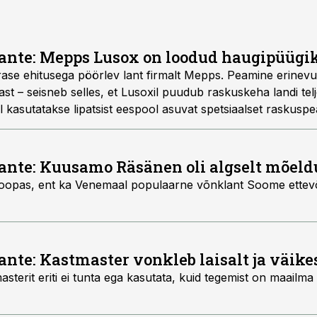
ante: Mepps Lusox on loodud haugipüügi
se ehitusega pöörlev lant firmalt Mepps. Peamine erinevus
ast – seisneb selles, et Lusoxil puudub raskuskeha landi telje
l kasutatakse lipatsist eespool asuvat spetsiaalset raskuspe
ante: Kuusamo Räsänen oli algselt mõel
opas, ent ka Venemaal populaarne võnklant Soome ettevõ
ante: Kastmaster vonkleb laisalt ja väik
sterit eriti ei tunta ega kasutata, kuid tegemist on maailm