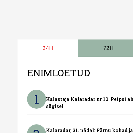
24H
72H
ENIMLOETUD
1
Kalastaja Kalaradar nr 10: Peipsi 
sügisel
Kalaradar, 31. nädal: Pärnu kohad 