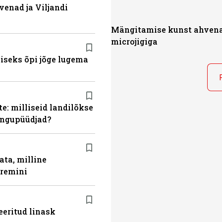
venad ja Viljandi
Mängitamise kunst ahven
microjigiga
miseks õpi jõge lugema
e: milliseid landilõkse
ingupüüdjad?
ata, milline
aremini
eeritud linask