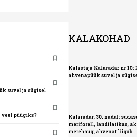
KALAKOHAD
Kalastaja Kalaradar nr 10: 
ahvenapüük suvel ja sügis
ük suvel ja sügisel
 veel püügiks?
Kalaradar, 30. nädal: süda
meriforell, landilatikas, ak
merehaug, ahvenat liigub