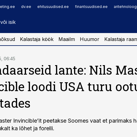
eting.ee
dv.ee
ehitusuudised.ee
finantsuudised.ee
aritehnoloog
nõksud
Kalastaja köök
Maailm
Huumor
Kalastaja raa
5, 06:45
daarseid lante: Nils Ma
cible loodi USA turu oot
tades
aster Invincible’it peetakse Soomes vaat et parimaks h
alt ka lõhet ja forelli.