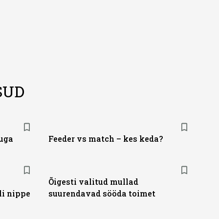
SUD
kuga
Feeder vs match – kes keda?
Õigesti valitud mullad
li nippe
suurendavad sööda toimet