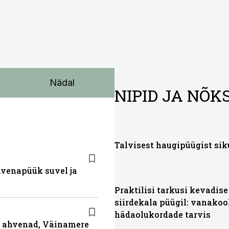
Nädal
NIPID JA NÕK
Talvisest haugipüügist si
ahvenapüük suvel ja
Praktilisi tarkusi kevadise
siirdekala püügil: vanakoo
hädaolukordade tarvis
ja ahvenad, Väinamere