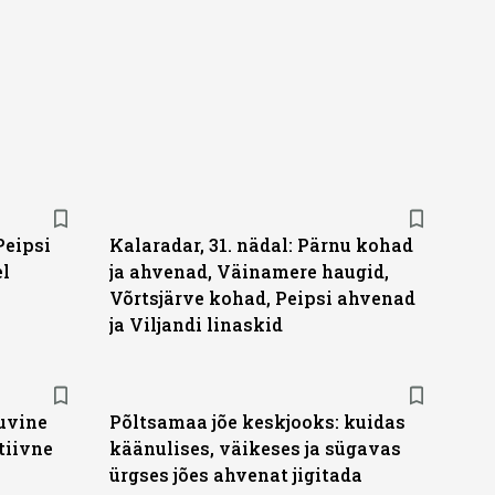
Peipsi
Kalaradar, 31. nädal: Pärnu kohad
el
ja ahvenad, Väinamere haugid,
Võrtsjärve kohad, Peipsi ahvenad
ja Viljandi linaskid
suvine
Põltsamaa jõe keskjooks: kuidas
tiivne
käänulises, väikeses ja sügavas
ürgses jões ahvenat jigitada