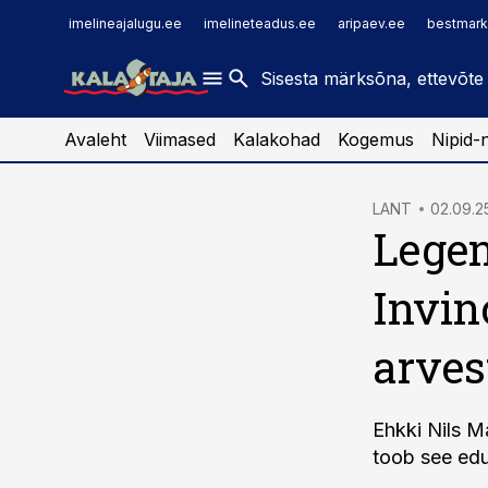
imelineajalugu.ee
raamatupidaja.ee
imelineajalugu.ee
imelineteadus.ee
aripaev.ee
bestmark
imelineteadus.ee
toostusuudised.ee
kaubandus.ee
Avaleht
Viimased
Kalakohad
Kogemus
Nipid-
cebook
LANT
02.09.2
Legen
Twitter)
kedIn
Invin
ail
arves
k
Ehkki Nils M
toob see eduk