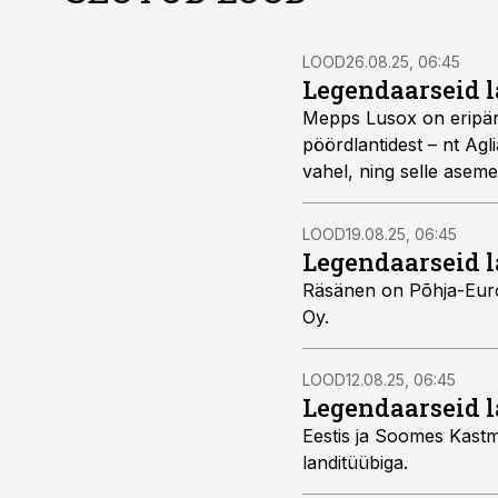
LOOD
26.08.25, 06:45
Legendaarseid l
Mepps Lusox on eripära
pöördlantidest – nt Agli
vahel, ning selle aseme
LOOD
19.08.25, 06:45
Legendaarseid l
Räsänen on Põhja-Euro
Oy.
LOOD
12.08.25, 06:45
Legendaarseid l
Eestis ja Soomes Kastma
landitüübiga.