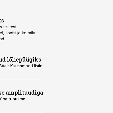
ks
 teistest
l, lipatsi ja kolmiku
ad.
dud lõhepüügiks
ttelt Kuusamon Uistin
ese amplituudiga
a ühe tuntuima