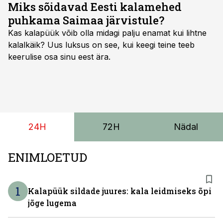
Miks sõidavad Eesti kalamehed
puhkama Saimaa järvistule?
Kas kalapüük võib olla midagi palju enamat kui lihtne
kalalkäik? Uus luksus on see, kui keegi teine teeb
keerulise osa sinu eest ära.
24H
72H
Nädal
ENIMLOETUD
1
Kalapüük sildade juures: kala leidmiseks õpi
jõge lugema