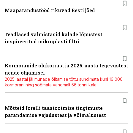
Maaparandustööd rikuvad Eesti jõed
Teadlased valmistasid kalade lõpustest
inspireeritud mikroplasti filtri
Kormoranide olukorrast ja 2025. aasta tegevustest
nende ohjamisel
2025. aastal jäi munade õlitamise tõttu sündimata kuni 16 000
kormorani ning söömata vähemalt 56 tonni kala
Mõtteid forelli taastootmise tingimuste
parandamise vajadustest ja võimalustest