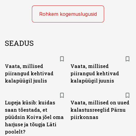
Rohkem kogemuslugusid
SEADUS
Vaata, millised
Vaata, millised
piirangud kehtivad
piirangud kehtivad
kalapüügil juulis
kalapüügil juunis
Lugeja küsib: kuidas
Vaata, millised on uued
saan tõestada, et
kalastusreeglid Pärnu
püüdsin Koiva jõel oma
piirkonnas
harjuse ja tõugja Läti
poolelt?