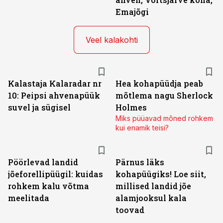
Emajõgi
Veel kalakohti
Kalastaja Kalaradar nr
Hea kohapüüdja peab
10: Peipsi ahvenapüük
mõtlema nagu Sherlock
suvel ja sügisel
Holmes
Miks püüavad mõned rohkem
kui enamik teisi?
Pöörlevad landid
Pärnus läks
jõeforellipüügil: kuidas
kohapüügiks! Loe siit,
rohkem kalu võtma
millised landid jõe
meelitada
alamjooksul kala
toovad