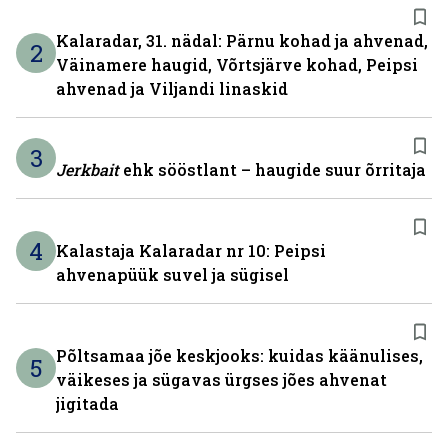
Kalaradar, 31. nädal: Pärnu kohad ja ahvenad,
2
Väinamere haugid, Võrtsjärve kohad, Peipsi
ahvenad ja Viljandi linaskid
3
Jerkbait
ehk sööstlant – haugide suur õrritaja
4
Kalastaja Kalaradar nr 10: Peipsi
ahvenapüük suvel ja sügisel
Põltsamaa jõe keskjooks: kuidas käänulises,
5
väikeses ja sügavas ürgses jões ahvenat
jigitada