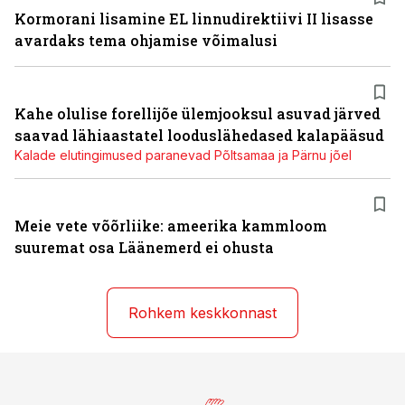
Kormorani lisamine EL linnudirektiivi II lisasse
avardaks tema ohjamise võimalusi
Kahe olulise forellijõe ülemjooksul asuvad järved
saavad lähiaastatel looduslähedased kalapääsud
Kalade elutingimused paranevad Põltsamaa ja Pärnu jõel
Meie vete võõrliike: ameerika kammloom
suuremat osa Läänemerd ei ohusta
Rohkem keskkonnast