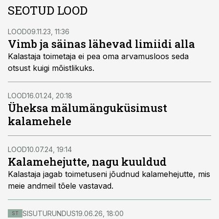
SEOTUD LOOD
LOOD
09.11.23, 11:36
Vimb ja säinas lähevad limiidi alla
Kalastaja toimetaja ei pea oma arvamusloos seda
otsust kuigi mõistlikuks.
LOOD
16.01.24, 20:18
Üheksa mälumänguküsimust
kalamehele
LOOD
10.07.24, 19:14
Kalamehejutte, nagu kuuldud
Kalastaja jagab toimetuseni jõudnud kalamehejutte, mis
meie andmeil tõele vastavad.
SISUTURUNDUS
19.06.26, 18:00
ST