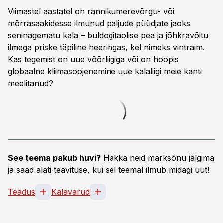
Viimastel aastatel on rannikumerevõrgu- või
mõrrasaakidesse ilmunud paljude püüdjate jaoks
seninägematu kala – buldogitaolise pea ja jõhkravõitu
ilmega priske täpiline heeringas, kel nimeks vinträim.
Kas tegemist on uue võõrliigiga või on hoopis
globaalne kliimasoojenemine uue kalaliigi meie kanti
meelitanud?
See teema pakub huvi?
Hakka neid märksõnu jälgima
ja saad alati teavituse, kui sel teemal ilmub midagi uut!
Teadus
Kalavarud