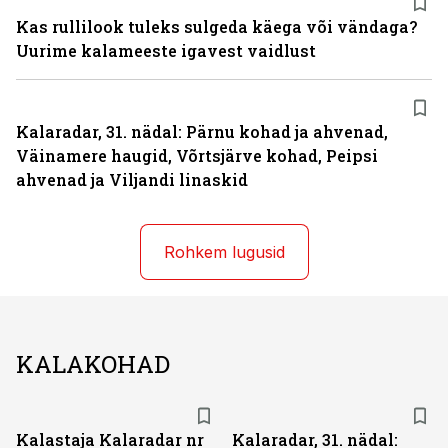
Kas rullilook tuleks sulgeda käega või vändaga?
Uurime kalameeste igavest vaidlust
Kalaradar, 31. nädal: Pärnu kohad ja ahvenad,
Väinamere haugid, Võrtsjärve kohad, Peipsi
ahvenad ja Viljandi linaskid
Rohkem lugusid
KALAKOHAD
Kalastaja Kalaradar nr
Kalaradar, 31. nädal: