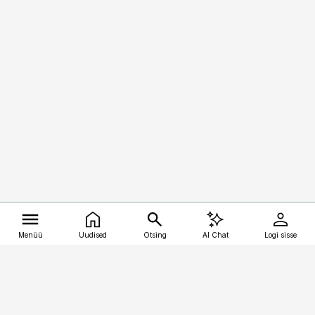
Menüü
Uudised
Otsing
AI Chat
Logi sisse
Vana-Lõuna 39/1, 19094 Tallinn