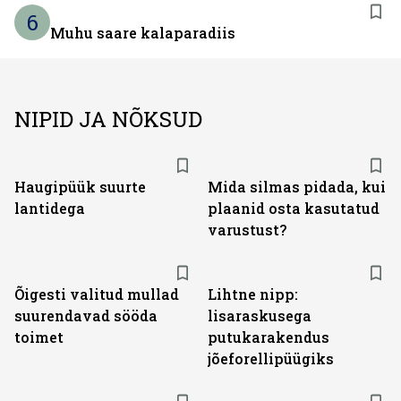
6
Muhu saare kalaparadiis
NIPID JA NÕKSUD
Haugipüük suurte
Mida silmas pidada, kui
lantidega
plaanid osta kasutatud
varustust?
Õigesti valitud mullad
Lihtne nipp:
suurendavad sööda
lisaraskusega
toimet
putukarakendus
jõeforellipüügiks