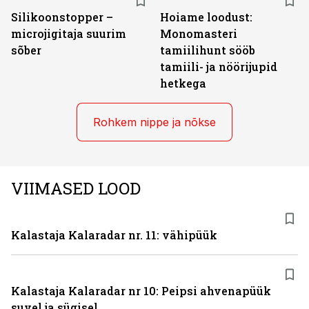
Silikoonstopper –
Hoiame loodust:
microjigitaja suurim
Monomasteri
sõber
tamiilihunt sööb
tamiili- ja nöörijupid
hetkega
Rohkem nippe ja nõkse
VIIMASED LOOD
Kalastaja Kalaradar nr. 11: vähipüük
Kalastaja Kalaradar nr 10: Peipsi ahvenapüük
suvel ja sügisel