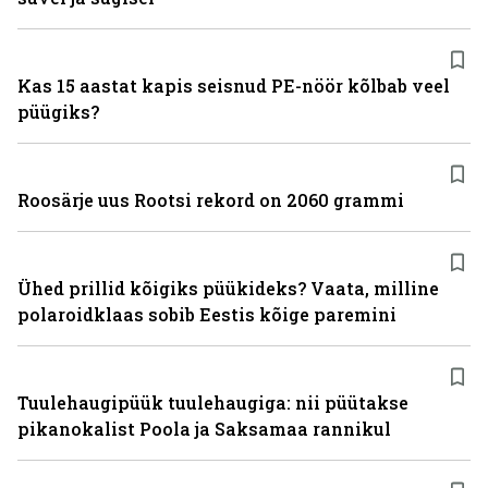
Kas 15 aastat kapis seisnud PE-nöör kõlbab veel
püügiks?
Roosärje uus Rootsi rekord on 2060 grammi
Ühed prillid kõigiks püükideks? Vaata, milline
polaroidklaas sobib Eestis kõige paremini
Tuulehaugipüük tuulehaugiga: nii püütakse
pikanokalist Poola ja Saksamaa rannikul