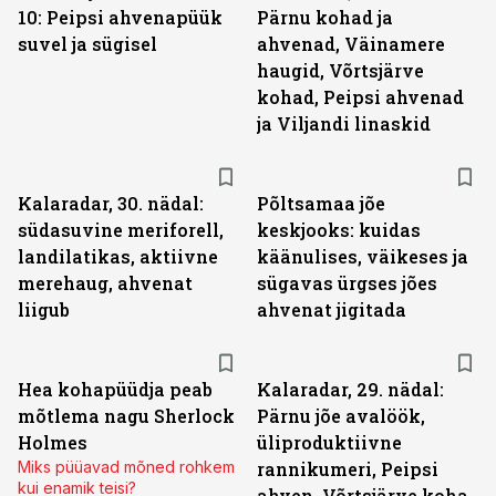
10: Peipsi ahvenapüük
Pärnu kohad ja
suvel ja sügisel
ahvenad, Väinamere
haugid, Võrtsjärve
kohad, Peipsi ahvenad
ja Viljandi linaskid
Kalaradar, 30. nädal:
Põltsamaa jõe
südasuvine meriforell,
keskjooks: kuidas
landilatikas, aktiivne
käänulises, väikeses ja
merehaug, ahvenat
sügavas ürgses jões
liigub
ahvenat jigitada
Hea kohapüüdja peab
Kalaradar, 29. nädal:
mõtlema nagu Sherlock
Pärnu jõe avalöök,
Holmes
üliproduktiivne
Miks püüavad mõned rohkem
rannikumeri, Peipsi
kui enamik teisi?
ahven, Võrtsjärve koha,