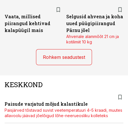
Vaata, millised
Selgusid ahvena ja koha
piirangud kehtivad
uued püügipiirangud
kalapüügil mais
Pärnu jõel
Ahvenale alammõõt 21 cm ja
kotilimiit 10 kg
Rohkem seadustest
KESKKOND
Paisude varjatud mõjud kalastikule
Paisjärved tõstavad suvist veetemperatuuri 4–5 kraadi, muutes
allavoolu jäävad jõelõigud lõhe-neerueosliku kolleteks