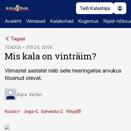
Telli Kalastaja
Avaleht
Viimased
Kalakohad
Kogemus
Nipid-nõksu
cebook
Tagasi
Twitter)
TEADUS
21.11.24, 22:09
Mis kala on vinträim?
kedIn
ail
Viimastel aastatel näib selle heeringalise arvukus
tõusnud olevat.
k
Aare Verliin
Kuula
Jaga
Salvesta
Vihja