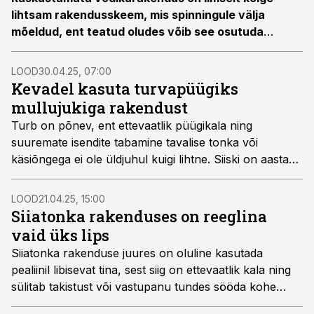
lihtsam rakendusskeem, mis spinningule välja
mõeldud, ent teatud oludes võib see osutuda
uskumatult tõhusaks.
LOOD
30.04.25, 07:00
Kevadel kasuta turvapüügiks
mullujukiga rakendust
Turb on põnev, ent ettevaatlik püügikala ning
suuremate isendite tabamine tavalise tonka või
käsiõngega ei ole üldjuhul kuigi lihtne. Siiski on aastas
üks periood, mil ka suured turvad on üsna lihtsa
vaevaga püütavad. See aeg on mais, siis kasutatakse
LOOD
21.04.25, 15:00
turvapüügiks spetsiaalset ilma tinata ujukirakendust.
Siiatonka rakenduses on reeglina
Tegemist on ühe lihtsama rakendusskeemiga, millega
vaid üks lips
on üldse võimalik kala püüda, samal ajal on see
Siiatonka rakenduse juures on oluline kasutada
kevadisel ajal ülimalt efektiivne.
pealiinil libisevat tina, sest siig on ettevaatlik kala ning
sülitab takistust või vastupanu tundes sööda kohe
suust välja. Oluline nipp on ka see, et püügile pandud