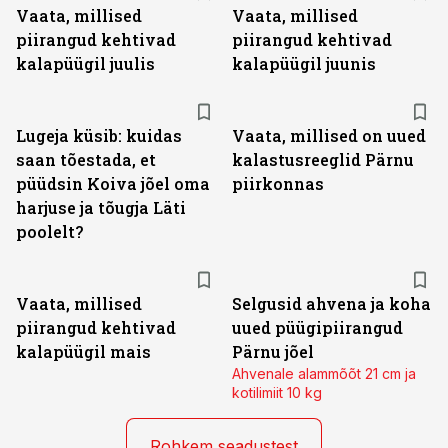
Vaata, millised
Vaata, millised
piirangud kehtivad
piirangud kehtivad
kalapüügil juulis
kalapüügil juunis
Lugeja küsib: kuidas
Vaata, millised on uued
saan tõestada, et
kalastusreeglid Pärnu
püüdsin Koiva jõel oma
piirkonnas
harjuse ja tõugja Läti
poolelt?
Vaata, millised
Selgusid ahvena ja koha
piirangud kehtivad
uued püügipiirangud
kalapüügil mais
Pärnu jõel
Ahvenale alammõõt 21 cm ja
kotilimiit 10 kg
Rohkem seadustest