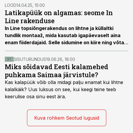
tonka pealiin ei tohiks olla pingule keritud.
LOOD
14.04.25, 15:00
Latikapüük on algamas: seome In
Line rakenduse
In Line topsiõngerakendus on lihtne ja küllaltki
tundlik montaaž, mida kasutab igapäevaselt aina
enam fiiderdajaid. Selle sidumine on kiire ning võtab
oskaja mehe käes vaid paar minutit.
SISUTURUNDUS
19.06.26, 18:00
ST
Miks sõidavad Eesti kalamehed
puhkama Saimaa järvistule?
Kas kalapüük võib olla midagi palju enamat kui lihtne
kalalkäik? Uus luksus on see, kui keegi teine teeb
keerulise osa sinu eest ära.
Kuva rohkem Seotud lugusid