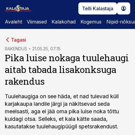
Telli Kalastaja
Avaleht
Viimased
Kalakohad
Kogemus
Nipid-nõksu
cebook
Tagasi
Twitter)
RAKENDUS
21.05.25, 07:15
Pika luise nokaga tuulehaugi
kedIn
aitab tabada lisakonksuga
ail
rakendus
k
Tuulehaugiga on see häda, et nad tulevad küll
karjakaupa landile järgi ja näkitsevad seda
meelsasti, aga ei jää oma pika luise noka tõttu
kuidagi otsa. Selleks, et kala kätte saada,
kasutatakse tuulehaugipüügil spetsrakendust.