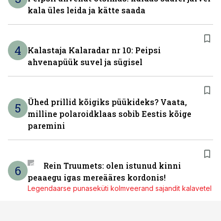
kala üles leida ja kätte saada
4
Kalastaja Kalaradar nr 10: Peipsi
ahvenapüük suvel ja sügisel
Ühed prillid kõigiks püükideks? Vaata,
5
milline polaroidklaas sobib Eestis kõige
paremini
Rein Truumets: olen istunud kinni
6
peaaegu igas mereääres kordonis!
Legendaarse punaseküti kolmveerand sajandit kalavetel