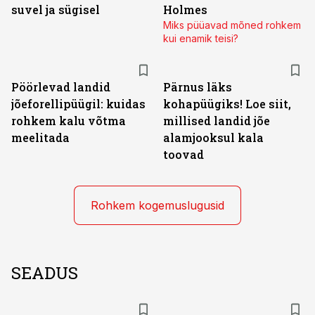
suvel ja sügisel
Holmes
Miks püüavad mõned rohkem
kui enamik teisi?
Pöörlevad landid
Pärnus läks
jõeforellipüügil: kuidas
kohapüügiks! Loe siit,
rohkem kalu võtma
millised landid jõe
meelitada
alamjooksul kala
toovad
Rohkem kogemuslugusid
SEADUS