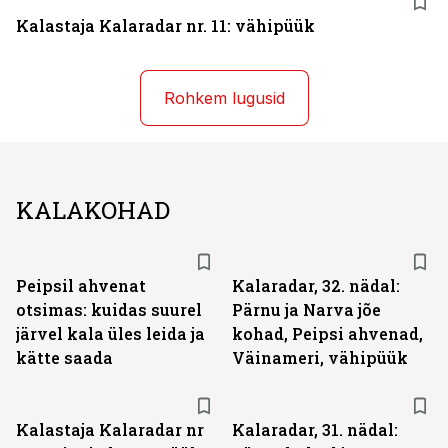
Kalastaja Kalaradar nr. 11: vähipüük
Rohkem lugusid
KALAKOHAD
Peipsil ahvenat
Kalaradar, 32. nädal:
otsimas: kuidas suurel
Pärnu ja Narva jõe
järvel kala üles leida ja
kohad, Peipsi ahvenad,
kätte saada
Väinameri, vähipüük
Kalastaja Kalaradar nr
Kalaradar, 31. nädal: