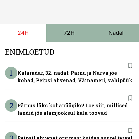
24H
72H
Nädal
ENIMLOETUD
1
Kalaradar, 32. nädal: Pärnu ja Narva jõe
kohad, Peipsi ahvenad, Väinameri, vähipüük
2
Pärnus läks kohapüügiks! Loe siit, millised
landid jõe alamjooksul kala toovad
3
Peipsil ahvenat otsimas: kuidas suurel järvel