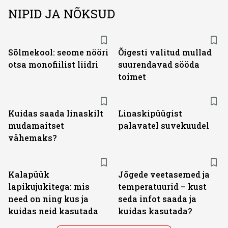
NIPID JA NÕKSUD
Sõlmekool: seome nööri
Õigesti valitud mullad
otsa monofiilist liidri
suurendavad sööda
toimet
Kuidas saada linaskilt
Linaskipüügist
mudamaitset
palavatel suvekuudel
vähemaks?
Kalapüük
Jõgede veetasemed ja
lapikujukitega: mis
temperatuurid – kust
need on ning kus ja
seda infot saada ja
kuidas neid kasutada
kuidas kasutada?