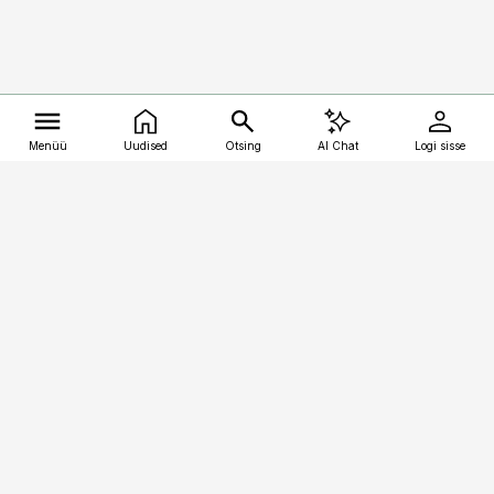
Menüü
Uudised
Otsing
AI Chat
Logi sisse
Vana-Lõuna 39/1, 19094 Tallinn
(+372) 667 0111
kalastaja@aripaev.ee
Telli
Reklaam
Firmast
Sisu kasutamisõigused
Ajakirjaniku
eetikakoodeks