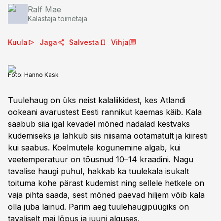
Ralf Mae
Kalastaja toimetaja
Kuula
Jaga
Salvesta
Vihja
Foto:
Hanno Kask
Tuulehaug on üks neist kalaliikidest, kes Atlandi
ookeani avarustest Eesti rannikut kaemas käib. Kala
saabub siia igal kevadel mõned nädalad kestvaks
kudemiseks ja lahkub siis niisama ootamatult ja kiiresti
kui saabus. Koelmutele kogunemine algab, kui
veetemperatuur on tõusnud 10–14 kraadini. Nagu
tavalise haugi puhul, hakkab ka tuulekala isukalt
toituma kohe pärast kudemist ning sellele hetkele on
vaja pihta saada, sest mõned päevad hiljem võib kala
olla juba läinud. Parim aeg tuulehaugipüügiks on
tavaliselt mai lõpus ja juuni alguses.