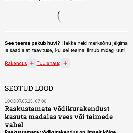
See teema pakub huvi?
Hakka neid märksõnu jälgima
ja saad alati teavituse, kui sel teemal ilmub midagi uut!
Rakendus
Tuulehaug
SEOTUD LOOD
LOOD
07.05.25, 07:00
Raskustamata võdikurakendust
kasuta madalas vees või taimede
vahel
Raskustamata võdikurakendus on ilmselt kõige