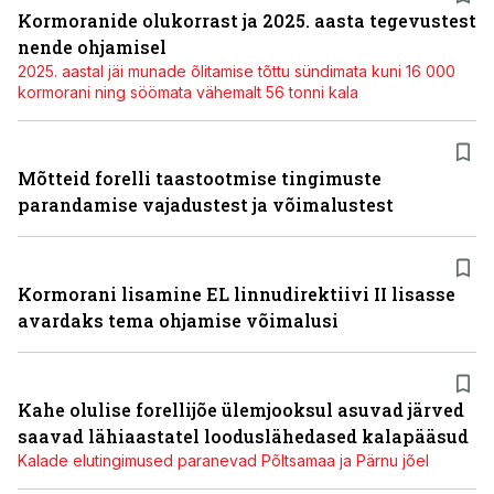
Kormoranide olukorrast ja 2025. aasta tegevustest
nende ohjamisel
2025. aastal jäi munade õlitamise tõttu sündimata kuni 16 000
kormorani ning söömata vähemalt 56 tonni kala
Mõtteid forelli taastootmise tingimuste
parandamise vajadustest ja võimalustest
Kormorani lisamine EL linnudirektiivi II lisasse
avardaks tema ohjamise võimalusi
Kahe olulise forellijõe ülemjooksul asuvad järved
saavad lähiaastatel looduslähedased kalapääsud
Kalade elutingimused paranevad Põltsamaa ja Pärnu jõel