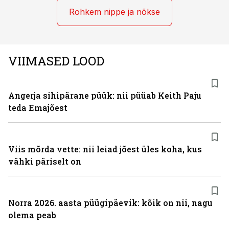
Rohkem nippe ja nõkse
VIIMASED LOOD
Angerja sihipärane püük: nii püüab Keith Paju
teda Emajõest
Viis mõrda vette: nii leiad jõest üles koha, kus
vähki päriselt on
Norra 2026. aasta püügipäevik: kõik on nii, nagu
olema peab