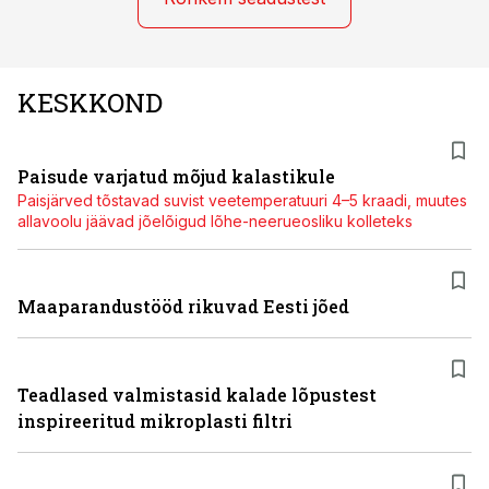
KESKKOND
Paisude varjatud mõjud kalastikule
Paisjärved tõstavad suvist veetemperatuuri 4–5 kraadi, muutes
allavoolu jäävad jõelõigud lõhe-neerueosliku kolleteks
Maaparandustööd rikuvad Eesti jõed
Teadlased valmistasid kalade lõpustest
inspireeritud mikroplasti filtri