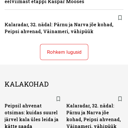
eelviimast etappi Kaspar Mooses
Kalaradar, 32. nädal: Pärnu ja Narva jõe kohad,
Peipsi ahvenad, Väinameri, vähipüük
Rohkem lugusid
KALAKOHAD
Peipsil ahvenat
Kalaradar, 32. nädal:
otsimas: kuidas suurel
Pärnu ja Narva jõe
järvel kala üles leida ja
kohad, Peipsi ahvenad,
kätte saada
Väinameri, vähipüük