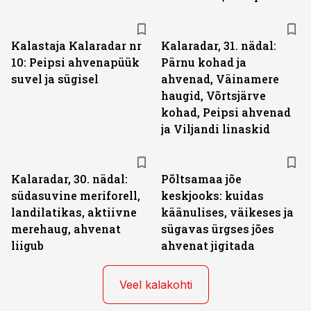
Kalastaja Kalaradar nr
Kalaradar, 31. nädal:
10: Peipsi ahvenapüük
Pärnu kohad ja
suvel ja sügisel
ahvenad, Väinamere
haugid, Võrtsjärve
kohad, Peipsi ahvenad
ja Viljandi linaskid
Kalaradar, 30. nädal:
Põltsamaa jõe
südasuvine meriforell,
keskjooks: kuidas
landilatikas, aktiivne
käänulises, väikeses ja
merehaug, ahvenat
sügavas ürgses jões
liigub
ahvenat jigitada
Veel kalakohti