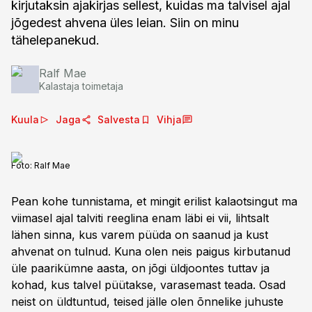
kirjutaksin ajakirjas sellest, kuidas ma talvisel ajal
jõgedest ahvena üles leian. Siin on minu
tähelepanekud.
Ralf Mae
Kalastaja toimetaja
Kuula
Jaga
Salvesta
Vihja
Foto:
Ralf Mae
Pean kohe tunnistama, et mingit erilist kalaotsingut ma
viimasel ajal talviti reeglina enam läbi ei vii, lihtsalt
lähen sinna, kus varem püüda on saanud ja kust
ahvenat on tulnud. Kuna olen neis paigus kirbutanud
üle paarikümne aasta, on jõgi üldjoontes tuttav ja
kohad, kus talvel püütakse, varasemast teada. Osad
neist on üldtuntud, teised jälle olen õnnelike juhuste