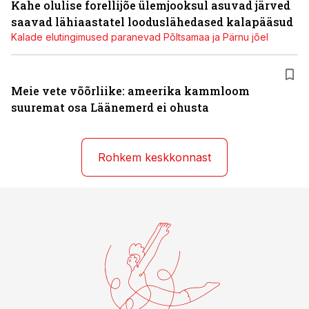
Kahe olulise forellijõe ülemjooksul asuvad järved
saavad lähiaastatel looduslähedased kalapääsud
Kalade elutingimused paranevad Põltsamaa ja Pärnu jõel
Meie vete võõrliike: ameerika kammloom
suuremat osa Läänemerd ei ohusta
Rohkem keskkonnast