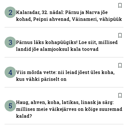
2
Kalaradar, 32. nädal: Pärnu ja Narva jõe
kohad, Peipsi ahvenad, Väinameri, vähipüük
3
Pärnus läks kohapüügiks! Loe siit, millised
landid jõe alamjooksul kala toovad
4
Viis mõrda vette: nii leiad jõest üles koha,
kus vähki päriselt on
Haug, ahven, koha, latikas, linask ja särg:
5
millises meie väikejärves on kõige suuremad
kalad?