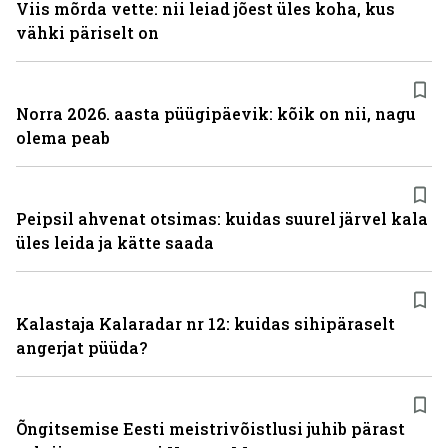
Viis mõrda vette: nii leiad jõest üles koha, kus
vähki päriselt on
Norra 2026. aasta püügipäevik: kõik on nii, nagu
olema peab
Peipsil ahvenat otsimas: kuidas suurel järvel kala
üles leida ja kätte saada
Kalastaja Kalaradar nr 12: kuidas sihipäraselt
angerjat püüda?
Õngitsemise Eesti meistrivõistlusi juhib pärast