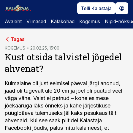
Telli Kalastaja
Avaleht
Viimased
Kalakohad
Kogemus
Nipid-nõksu
cebook
Tagasi
Twitter)
KOGEMUS
20.02.25, 15:00
Kust otsida talvistel jõgedel
kedIn
ahvenat?
ail
k
Külmalaine oli just eelmisel päeval järgi andnud,
jääd oli tugevalt üle 20 cm ja jõel oli püütud veel
väga vähe. Vaist ei petnud – kohe esimese
jõekääruga läks õnneks ja kahe järjestikuse
püügipäeva tulemuseks jäi kaks pesukausitäit
ahvenaid. Kui see saak piltidel Kalastaja
Facebooki jõudis, palus mitu kalameest, et