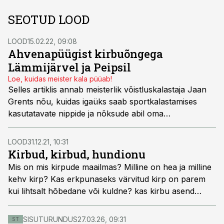
SEOTUD LOOD
LOOD
15.02.22, 09:08
Ahvenapüügist kirbuõngega
Lämmijärvel ja Peipsil
Loe, kuidas meister kala püüab!
Selles artiklis annab meisterlik võistluskalastaja Jaan
Grents nõu, kuidas igaüks saab sportkalastamises
kasutatavate nippide ja nõksude abil oma
tulemuslikkust parandada.
LOOD
31.12.21, 10:31
Kirbud, kirbud, hundionu
Mis on mis kirpude maailmas? Milline on hea ja milline
kehv kirp? Kas erkpunaseks värvitud kirp on parem
kui lihtsalt hõbedane või kuldne? kas kirbu asend
tamiilil mõjutab kuidagi kalade haakumist?
SISUTURUNDUS
27.03.26, 09:31
ST