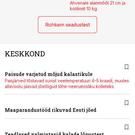
Ahvenale alammõõt 21 cm ja
kotilimiit 10 kg
Rohkem seadustest
KESKKOND
Paisude varjatud mõjud kalastikule
Paisjärved tõstavad suvist veetemperatuuri 4–5 kraadi, muutes
allavoolu jäävad jõelõigud lõhe-neerueosliku kolleteks
Maaparandustööd rikuvad Eesti jõed
Teadlased valmistasid kalade lõpustest