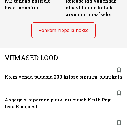
Kui tahaks päriselt
Release Rig vähendab
head monofiili...
otsast läinud kalade
arvu minimaalseks
Rohkem nippe ja nõkse
VIIMASED LOOD
Kolm venda püüdsid 230-kilose siniuim-tuunikala
Angerja sihipärane püük: nii püüab Keith Paju
teda Emajõest