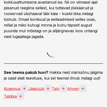
kokkusattumisena avastanud ise. Nii on viimasel ajal
piisanud reeglina sellest, kui tuttavad jõekäärud ja
rooservad ükshaaval läbi käia – kuskil ikka midagi
toimub. Omad konksud ja eelteadmised selles osas,
millal ja miks kuhugi minna ja kuhu täpselt augud
puurida mul mõistagi on ja alljärgnevas loos üritangi
neid lugejatega jagada.
See teema pakub huvi?
Hakka neid märksõnu jälgima
ja saad alati teavituse, kui sel teemal ilmub midagi uut!
Kogemus
Jääpüük
Talv
Ahven
Taktika