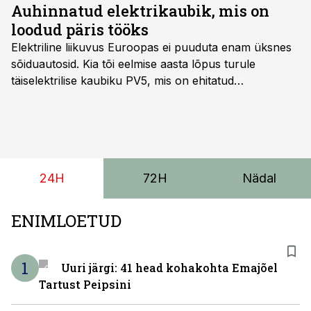
Auhinnatud elektrikaubik, mis on
loodud päris tööks
Elektriline liikuvus Euroopas ei puuduta enam üksnes
sõiduautosid. Kia tõi eelmise aasta lõpus turule
täiselektrilise kaubiku PV5, mis on ehitatud
spetsiaalselt elektriliste kaubikute jaoks loodud
platvormile e-GMP.s ja pakub hulgaliselt võimalusi
tarbesõiduki konfigureerimiseks. Kia PV5 on saadaval
kahe- ja kolmekohalise pakiautona, 5-kohalise
meeskonnakaubikuna ja viie- ning seitsmekohalise
24H
72H
Nädal
reisijatebussina. Viimast saab kohaldada ka
invavedudeks. Aasta lõpus on mudel saadaval ka šassii
versioonis.
ENIMLOETUD
1
Uuri järgi: 41 head kohakohta Emajõel
Tartust Peipsini