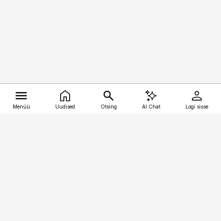
Menüü
Uudised
Otsing
AI Chat
Logi sisse
Vana-Lõuna 39/1, 19094 Tallinn
(+372) 667 0111
kalastaja@aripaev.ee
Telli
Reklaam
Firmast