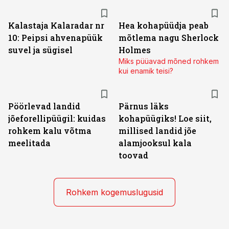
Kalastaja Kalaradar nr
Hea kohapüüdja peab
10: Peipsi ahvenapüük
mõtlema nagu Sherlock
suvel ja sügisel
Holmes
Miks püüavad mõned rohkem
kui enamik teisi?
Pöörlevad landid
Pärnus läks
jõeforellipüügil: kuidas
kohapüügiks! Loe siit,
rohkem kalu võtma
millised landid jõe
meelitada
alamjooksul kala
toovad
Rohkem kogemuslugusid