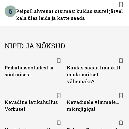
6
Peipsil ahvenat otsimas: kuidas suurel järvel
kala üles leida ja kätte saada
NIPID JA NÕKSUD
Peibutussöötadest ja -
Kuidas saada linaskilt
söötmisest
mudamaitset
vähemaks?
Kevadine latikahullus
Kevadisele vimmale...
Vorbusel
microjigiga!