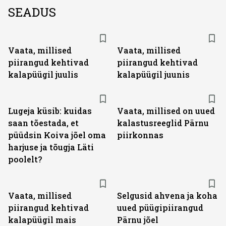
SEADUS
Vaata, millised
Vaata, millised
piirangud kehtivad
piirangud kehtivad
kalapüügil juulis
kalapüügil juunis
Lugeja küsib: kuidas
Vaata, millised on uued
saan tõestada, et
kalastusreeglid Pärnu
püüdsin Koiva jõel oma
piirkonnas
harjuse ja tõugja Läti
poolelt?
Vaata, millised
Selgusid ahvena ja koha
piirangud kehtivad
uued püügipiirangud
kalapüügil mais
Pärnu jõel