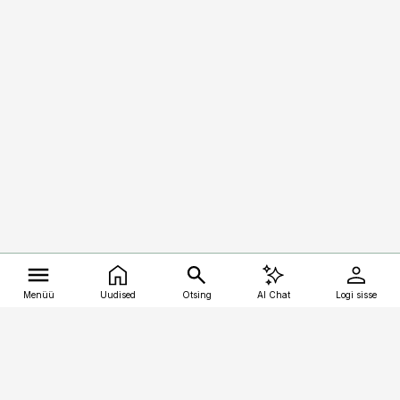
Menüü
Uudised
Otsing
AI Chat
Logi sisse
Vana-Lõuna 39/1, 19094 Tallinn
(+372) 667 0111