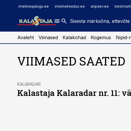
imelineajalugu.ee
raamatupidaja.ee
imelineajalugu.ee
imelineteadus.ee
aripaev.ee
bestmark
imelineteadus.ee
toostusuudised.ee
kaubandus.ee
Avaleht
Viimased
Kalakohad
Kogemus
Nipid-
VIIMASED SAATED
KALARADAR
Kalastaja Kalaradar nr. 11: 