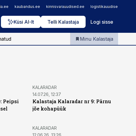
Iseteenindus
ia.ee
kaubandus.ee
kinnisvarauudised.ee
logistikauudised.ee
m
Telli Kalastaja
Küsi AI-lt
Telli Kalastaja
Logi sisse
matud
Minu Kalastaja
KALARADAR
14.07.26, 12:37
: Peipsi
Kalastaja Kalaradar nr 9: Pärnu
sel
jõe kohapüük
KALARADAR
12.06.26, 13:26