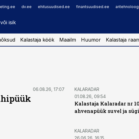
eting.ee
dv.ee
ehitusuudised.ee
finantsuudised.ee
aritehnoloog
nõksud
Kalastaja köök
Maailm
Huumor
Kalastaja raa
06.08.26, 17:07
KALARADAR
vähipüük
01.08.26, 09:54
Kalastaja Kalaradar nr 10
ahvenapüük suvel ja sügi
KALARADAR
26.06.26, 16:15